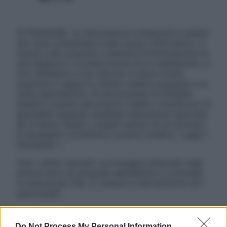
ATTENZIONE: Le informazioni contenute in questo
sito sono presentate a solo scopo informativo, in
nessun caso possono costituire la formulazione di
una diagnosi o la prescrizione di un trattamento, e
non intendono e non devono in alcun modo
sostituire il rapporto diretto medico-paziente o la
visita specialistica. Si raccomanda di chiedere
sempre il parere del proprio medico curante e/o di
specialisti riguardo qualsiasi indicazione riportata.
Se si hanno dubbi o quesiti sull’uso di un farmaco
è necessario contattare il proprio medico. Leggi il
Disclaimer »
Tutti i diritti riservati. Le immagini utilizzate negli
articoli sono di proprietà dell’editore o concesse
in licenza per l’uso. È vietata la riproduzione non
autorizzata.
Do Not Process My Personal Information