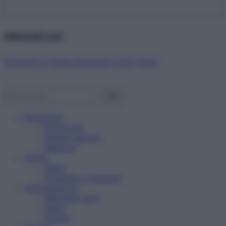
Abbonati ora!
Starbene ti regala benessere ogni mese!
Benessere
Psicologia
Rimedi naturali
Bellezza
Salute
News
Problemi e soluzioni
Alimentazione
Mangiare sano
Diete
Ricette