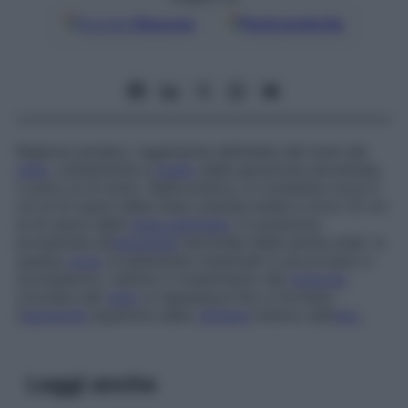
Google
Discover
Fonti preferite
Regione anulare, vagamente delineata dal lume del
retto
, solitamente a
livello
della giunzione anorettale,
o poco al di sotto. Nella pratica, si considera circa 4
cm al di sopra della linea cutanea anale e circa 1,5 cm
al di sopra della
linea pettinata
, in posizione
prossimale all’
estremità
terminale delle pliche anali. In
questa
zona
, le ghiandole intestinali si accorciano e
scompaiono, mentre il rivestimento del
muscolo
circolare del
retto
si ispessisce fino a formare
l’
estremità
superiore dello
sfintere
interno dell’
ano
.
Leggi anche