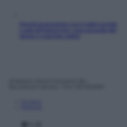
Perché la pressione con il caldo scende
e sale all’improvviso: cosa succede alle
donne e cosa fare subito
© Belpietro Edizioni Periodiche SRL –
Riproduzione riservata – P.Iva 13673600964
Chi siamo
Pubblicità
Facebook
X
Instagram