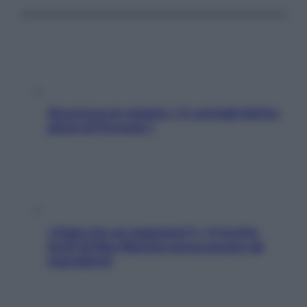
Sicurezza al volante: i 5 consigli dell’ex
pilota di Formula 1
«Oggi che se magnamo?»: 4 ricette
facili di Max Mariola senza pesare gli
ingredienti