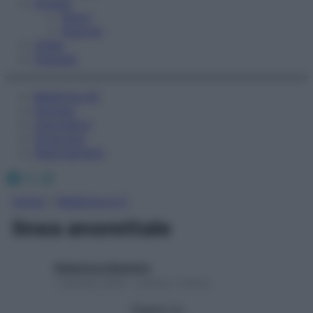
Fitness
Sport
Esercizi
Video
Podcast
Medicina AZ
Farmaci
Calcolatori
Oroscopo
Abbonamenti
Facebook
X
Instagram
Home
»
Medicina A-Z
linea anorettale
Redazione Starbene
1 Gennaio 2025 – Lettura 1 minuto
Seguici su