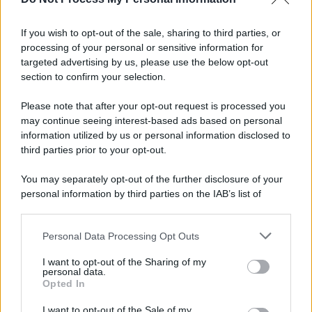
Informativa
Privacy Policy
If you wish to opt-out of the sale, sharing to third parties, or
Cookie Policy
processing of your personal or sensitive information for
Note Legali
targeted advertising by us, please use the below opt-out
Preferenze Privacy
section to confirm your selection.
Please note that after your opt-out request is processed you
may continue seeing interest-based ads based on personal
information utilized by us or personal information disclosed to
third parties prior to your opt-out.
You may separately opt-out of the further disclosure of your
personal information by third parties on the IAB’s list of
downstream participants.
Personal Data Processing Opt Outs
This information may also be disclosed by us to third parties
on the IAB’s List of Downstream Participants that may further
I want to opt-out of the Sharing of my
disclose it to other third parties.
personal data.
Opted In
Please note that this website/app uses one or more Google
services and may gather and store information including but
I want to opt-out of the Sale of my