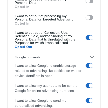
Personal Data.
not limited to your visit or usage behaviour. You may click to
Opted In
grant or deny consent to Google and its third-party tags to
use your data for below specified purposes in below Google
I want to opt-out of processing my
consent section.
Personal Data for Targeted Advertising.
Opted In
I want to opt-out of Collection, Use,
Retention, Sale, and/or Sharing of my
Personal Data that Is Unrelated with the
Purposes for which it was collected.
Opted Out
Google consents
I want to allow Google to enable storage
related to advertising like cookies on web or
device identifiers in apps.
I want to allow my user data to be sent to
Google for online advertising purposes.
I want to allow Google to send me
personalized advertising.