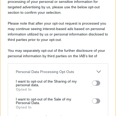
processing of your personal or sensitive information for
Cookie Policy
targeted advertising by us, please use the below opt-out
Note Legali
section to confirm your selection.
Preferenze Privacy
Please note that after your opt-out request is processed you
may continue seeing interest-based ads based on personal
information utilized by us or personal information disclosed to
third parties prior to your opt-out.
You may separately opt-out of the further disclosure of your
personal information by third parties on the IAB’s list of
downstream participants.
Personal Data Processing Opt Outs
This information may also be disclosed by us to third parties
on the IAB’s List of Downstream Participants that may further
I want to opt-out of the Sharing of my
disclose it to other third parties.
personal data.
Opted In
Please note that this website/app uses one or more Google
services and may gather and store information including but
I want to opt-out of the Sale of my
Personal Data.
not limited to your visit or usage behaviour. You may click to
Opted In
grant or deny consent to Google and its third-party tags to
use your data for below specified purposes in below Google