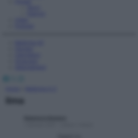
Fitness
Sport
Esercizi
Video
Podcast
Medicina AZ
Farmaci
Calcolatori
Oroscopo
Abbonamenti
Facebook
X
Instagram
Home
»
Medicina A-Z
lima
Redazione Starbene
1 Gennaio 2025 – Lettura 1 minuto
Seguici su