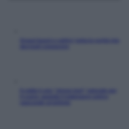
Grassi buoni e cattivi: tutta la verità che
dovresti conoscere
Il caldo è uno “stress test” naturale per
il cuore: quando il malessere estivo
nasconde un’aritmia