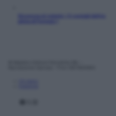
Sicurezza al volante: i 5 consigli dell’ex
pilota di Formula 1
© Belpietro Edizioni Periodiche SRL –
Riproduzione riservata – P.Iva 13673600964
Chi siamo
Pubblicità
Facebook
X
Instagram