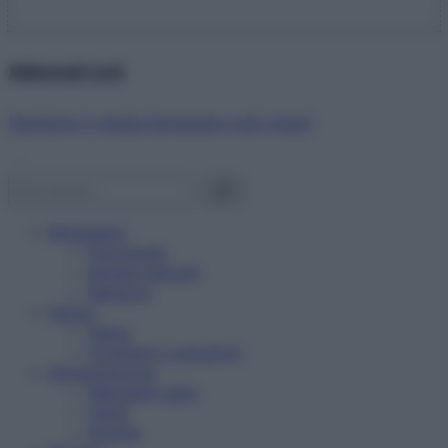
Abbonati ora!
Starbene ti regala benessere ogni mese!
Benessere
Psicologia
Rimedi naturali
Bellezza
Salute
News
Problemi e soluzioni
Alimentazione
Mangiare sano
Diete
Ricette