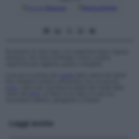
Google
Discover
Fonti preferite
Strumento di vario tipo, con superficie dura, rugosa,
abrasiva, che viene strofinato contro un’altra
superficie per tagliarla, pulirla o levigarla.
Lima per la pulizia del
canale
della radice del dente
Filo metallico sottile e affusolato con un piccolo
solco
, usato per raschiare le pareti dei canali delle
radici dei
denti
. Si tiene tra le dita e si usa con
movimento alterno, spingendo e tirando.
Leggi anche