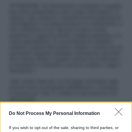
ATTENZIONE: Le informazioni contenute in questo
sito sono presentate a solo scopo informativo, in
nessun caso possono costituire la formulazione di
una diagnosi o la prescrizione di un trattamento, e
non intendono e non devono in alcun modo
sostituire il rapporto diretto medico-paziente o la
visita specialistica. Si raccomanda di chiedere
sempre il parere del proprio medico curante e/o di
specialisti riguardo qualsiasi indicazione riportata.
Se si hanno dubbi o quesiti sull’uso di un farmaco
è necessario contattare il proprio medico. Leggi il
Disclaimer »
Tutti i diritti riservati. Le immagini utilizzate negli
articoli sono di proprietà dell’editore o concesse
in licenza per l’uso. È vietata la riproduzione non
autorizzata.
Do Not Process My Personal Information
Informativa
If you wish to opt-out of the sale, sharing to third parties, or
Privacy Policy