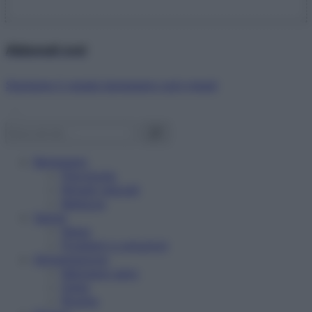
Abbonati ora!
Starbene ti regala benessere ogni mese!
Benessere
Psicologia
Rimedi naturali
Bellezza
Salute
News
Problemi e soluzioni
Alimentazione
Mangiare sano
Diete
Ricette