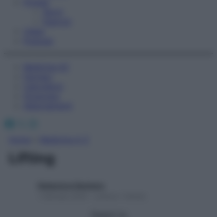
Fitness
Sport
Esercizi
Video
Podcast
Medicina AZ
Farmaci
Calcolatori
Oroscopo
Abbonamenti
Facebook
X
Instagram
Home
»
Medicina A-Z
Lifting
Redazione Starbene
1 Gennaio 2025 – Lettura 1 minuto
Seguici su