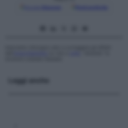
Google
Discover
Fonti preferite
Intervento chirurgico atto a correggere gli effetti
dell’
invecchiamento
su viso e
collo
, “stirando” le
strutture cutanee rilassate.
Leggi anche