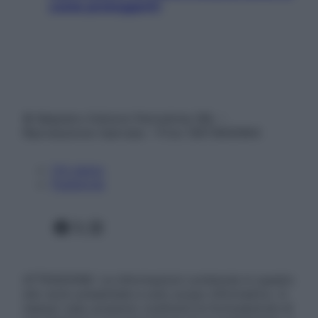
come proteggerli)
© Belpietro Edizioni Periodiche SRL –
Riproduzione riservata – P.Iva 13673600964
Chi siamo
Pubblicità
Facebook
X
Instagram
ATTENZIONE: Le informazioni contenute in questo
sito sono presentate a solo scopo informativo, in
nessun caso possono costituire la formulazione di