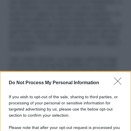
una diagnosi o la prescrizione di un trattamento, e
non intendono e non devono in alcun modo
sostituire il rapporto diretto medico-paziente o la
visita specialistica. Si raccomanda di chiedere
sempre il parere del proprio medico curante e/o di
specialisti riguardo qualsiasi indicazione riportata.
Se si hanno dubbi o quesiti sull’uso di un farmaco
è necessario contattare il proprio medico. Leggi il
Disclaimer »
Tutti i diritti riservati. Le immagini utilizzate negli
articoli sono di proprietà dell’editore o concesse
in licenza per l’uso. È vietata la riproduzione non
autorizzata.
Do Not Process My Personal Information
If you wish to opt-out of the sale, sharing to third parties, or
Informativa
processing of your personal or sensitive information for
Privacy Policy
targeted advertising by us, please use the below opt-out
Cookie Policy
section to confirm your selection.
Note Legali
Preferenze Privacy
Please note that after your opt-out request is processed you