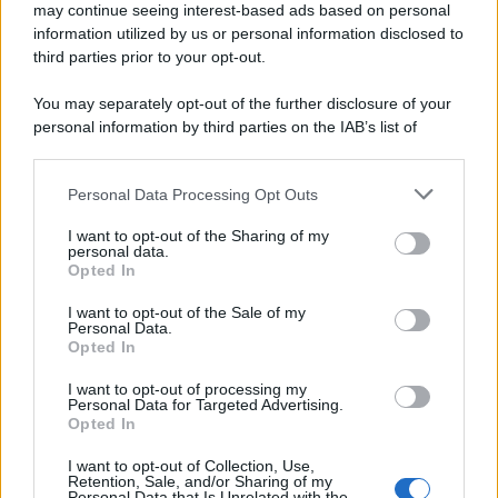
may continue seeing interest-based ads based on personal
information utilized by us or personal information disclosed to
third parties prior to your opt-out.
You may separately opt-out of the further disclosure of your
personal information by third parties on the IAB’s list of
downstream participants.
Personal Data Processing Opt Outs
This information may also be disclosed by us to third parties
on the IAB’s List of Downstream Participants that may further
I want to opt-out of the Sharing of my
disclose it to other third parties.
personal data.
Opted In
Please note that this website/app uses one or more Google
services and may gather and store information including but
I want to opt-out of the Sale of my
Personal Data.
not limited to your visit or usage behaviour. You may click to
Opted In
grant or deny consent to Google and its third-party tags to
use your data for below specified purposes in below Google
I want to opt-out of processing my
consent section.
Personal Data for Targeted Advertising.
Opted In
I want to opt-out of Collection, Use,
Retention, Sale, and/or Sharing of my
Personal Data that Is Unrelated with the