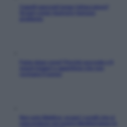
Capelli spezzati lungo l’attaccatura?
Scopri come risolvere l’annoso
problema
Fame dopo cena? Perché succede e 6
snack leggeri e appetitosi che non
rovinano il sonno
Non solo Maldive: scopri i coralli che si
nascondono nel nostro Mediterraneo (e