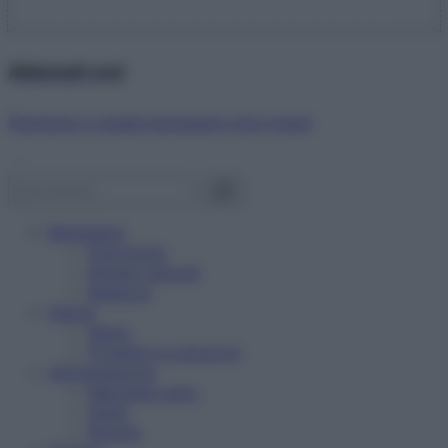
Abbonati ora!
Starbene ti regala benessere ogni mese!
Benessere
Psicologia
Rimedi naturali
Bellezza
Salute
News
Problemi e soluzioni
Alimentazione
Mangiare sano
Diete
Ricette