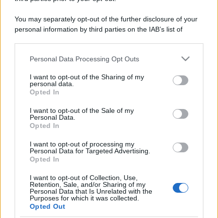
You may separately opt-out of the further disclosure of your
personal information by third parties on the IAB’s list of
downstream participants.
Personal Data Processing Opt Outs
This information may also be disclosed by us to third parties
on the IAB’s List of Downstream Participants that may further
I want to opt-out of the Sharing of my
disclose it to other third parties.
personal data.
Opted In
Please note that this website/app uses one or more Google
services and may gather and store information including but
I want to opt-out of the Sale of my
Personal Data.
not limited to your visit or usage behaviour. You may click to
Opted In
grant or deny consent to Google and its third-party tags to
use your data for below specified purposes in below Google
I want to opt-out of processing my
consent section.
Personal Data for Targeted Advertising.
Opted In
I want to opt-out of Collection, Use,
Retention, Sale, and/or Sharing of my
Personal Data that Is Unrelated with the
Purposes for which it was collected.
Opted Out