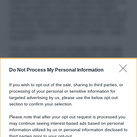
sostituire il rapporto diretto medico-paziente o la
visita specialistica. Si raccomanda di chiedere
sempre il parere del proprio medico curante e/o di
specialisti riguardo qualsiasi indicazione riportata.
Se si hanno dubbi o quesiti sull’uso di un farmaco
è necessario contattare il proprio medico. Leggi il
Disclaimer »
Tutti i diritti riservati. Le immagini utilizzate negli
articoli sono di proprietà dell’editore o concesse
in licenza per l’uso. È vietata la riproduzione non
autorizzata.
Do Not Process My Personal Information
If you wish to opt-out of the sale, sharing to third parties, or
processing of your personal or sensitive information for
Informativa
targeted advertising by us, please use the below opt-out
Privacy Policy
section to confirm your selection.
Cookie Policy
Note Legali
Please note that after your opt-out request is processed you
Preferenze Privacy
may continue seeing interest-based ads based on personal
information utilized by us or personal information disclosed to
third parties prior to your opt-out.