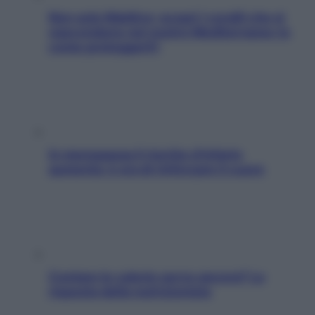
Non solo Maldive: scopri i coralli che si
nascondono nel nostro Mediterraneo (e
come proteggerli)
In menopausa il rischio d’infarto
aumenta: è ora di rinforzare il cuore
Contare le calorie serve ancora? La
risposta della nutrizionista