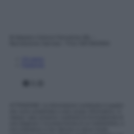
© Belpietro Edizioni Periodiche SRL –
Riproduzione riservata – P.Iva 13673600964
Chi siamo
Pubblicità
Facebook
X
Instagram
ATTENZIONE: Le informazioni contenute in questo
sito sono presentate a solo scopo informativo, in
nessun caso possono costituire la formulazione di
una diagnosi o la prescrizione di un trattamento, e
non intendono e non devono in alcun modo