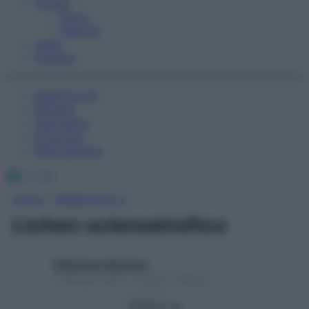
Fitness
Sport
Esercizi
Video
Podcast
Medicina AZ
Farmaci
Calcolatori
Oroscopo
Abbonamenti
Facebook
X
Instagram
Home
»
Medicina A-Z
Lichen scleroatrofico
Redazione Starbene
1 Gennaio 2025 – Lettura 1 minuto
Seguici su