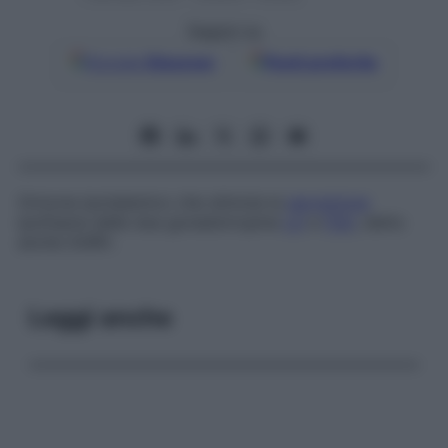
Seguici su
Google
Discover
Fonti preferite
Ormone ipotalamico che stimola la
secrezione
ipofisaria delle due gonadotropine
LH
e
FSH
, detto
anche
GnRH
.
Leggi anche