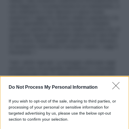
nessun caso possono costituire la formulazione di
una diagnosi o la prescrizione di un trattamento, e
non intendono e non devono in alcun modo
sostituire il rapporto diretto medico-paziente o la
visita specialistica. Si raccomanda di chiedere
sempre il parere del proprio medico curante e/o di
specialisti riguardo qualsiasi indicazione riportata.
Se si hanno dubbi o quesiti sull’uso di un farmaco
è necessario contattare il proprio medico. Leggi il
Disclaimer »
Tutti i diritti riservati. Le immagini utilizzate negli
articoli sono di proprietà dell’editore o concesse
in licenza per l’uso. È vietata la riproduzione non
autorizzata.
Do Not Process My Personal Information
If you wish to opt-out of the sale, sharing to third parties, or
Informativa
processing of your personal or sensitive information for
Privacy Policy
targeted advertising by us, please use the below opt-out
Cookie Policy
section to confirm your selection.
Note Legali
Preferenze Privacy