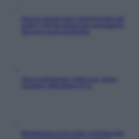
Doccia, lavarsi tutti i giorni fa male alla
pelle? I miti da sfatare per proteggerla
davvero senza stressarla
Aria condizionata: usala così, senza
rischiare raffreddore & Co.
Mindfulness tra le vette: a Cortina due