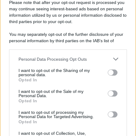
Please note that after your opt-out request is processed you
may continue seeing interest-based ads based on personal
information utilized by us or personal information disclosed to
third parties prior to your opt-out.
You may separately opt-out of the further disclosure of your
personal information by third parties on the IAB’s list of
downstream participants.
Personal Data Processing Opt Outs
This information may also be disclosed by us to third parties
on the IAB’s List of Downstream Participants that may further
I want to opt-out of the Sharing of my
disclose it to other third parties.
personal data.
Opted In
Please note that this website/app uses one or more Google
services and may gather and store information including but
I want to opt-out of the Sale of my
Personal Data.
not limited to your visit or usage behaviour. You may click to
Opted In
grant or deny consent to Google and its third-party tags to
use your data for below specified purposes in below Google
I want to opt-out of processing my
consent section.
Personal Data for Targeted Advertising.
Opted In
I want to opt-out of Collection, Use,