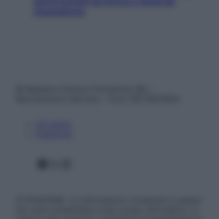
giorni lontani da stress e ansia da
smartphone
© Belpietro Edizioni Periodiche SRL –
Riproduzione riservata – P.Iva 13673600964
Chi siamo
Pubblicità
Facebook
X
Instagram
ATTENZIONE: Le informazioni contenute in questo
sito sono presentate a solo scopo informativo, in