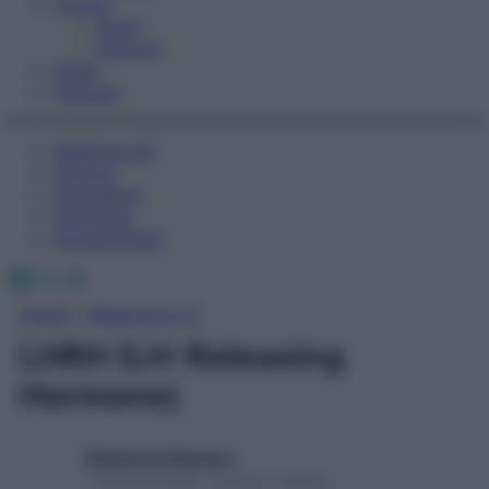
Fitness
Sport
Esercizi
Video
Podcast
Medicina AZ
Farmaci
Calcolatori
Oroscopo
Abbonamenti
Facebook
X
Instagram
Home
»
Medicina A-Z
LHRH (LH-Releasing
Hormone)
Redazione Starbene
1 Gennaio 2025 – Lettura 1 minuto