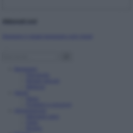
Abbonati ora!
Starbene ti regala benessere ogni mese!
Benessere
Psicologia
Rimedi naturali
Bellezza
Salute
News
Problemi e soluzioni
Alimentazione
Mangiare sano
Diete
Ricette