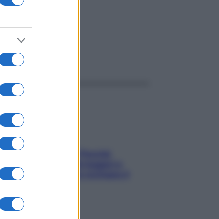
ggi anche
Fame dopo cena? Perché
succede e 6 snack leggeri e
appetitosi che non rovinano il
sonno