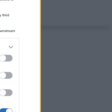
 third
Downstream
er and store
to grant or
ed purposes