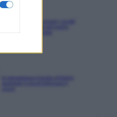
Non solo Maldive: scopri i coralli
che si nascondono nel nostro
Mediterraneo (e come
proteggerli)
In menopausa il rischio d’infarto
aumenta: è ora di rinforzare il
cuore