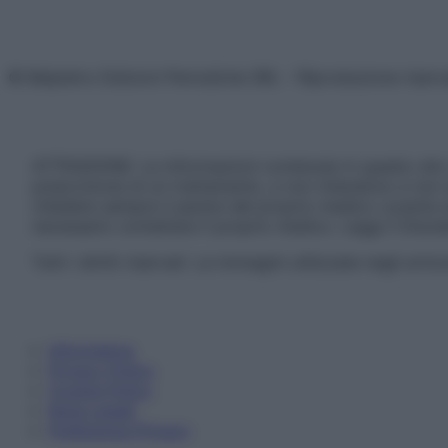
© Belpietro Edizioni Periodiche SRL – Riproduzione riser
ATTENZIONE: Le informazioni contenute in questo sito 
prescrizione di un trattamento, e non intendono e non 
chiedere sempre il parere del proprio medico curante e/o
necessario contattare il proprio medico. Leggi il Discl
Tutti i diritti riservati. Le immagini utilizzate negli ar
Informativa
Privacy Policy
Cookie Policy
Note Legali
Preferenze Privacy