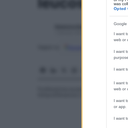
leucosi
was col
Opted 
Google 
Redazione Starbene
1 Gennaio 2025 – Lettura 1 minuto
I want t
web or d
Google
Discover
Fon
Seguici su
I want t
purpose
I want 
I want t
Proliferazione eccessiva, di solito maligna,
web or d
linfoproliferazione e la mieloproliferazion
I want t
or app.
I want t