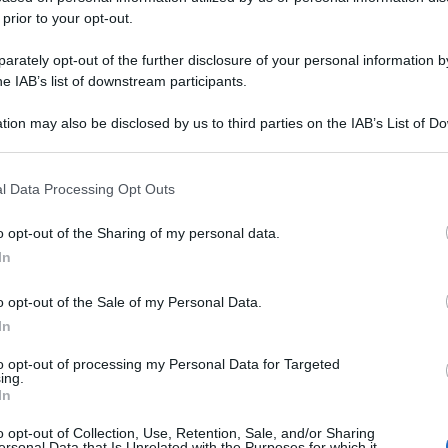
 prior to your opt-out.
rately opt-out of the further disclosure of your personal information by
he IAB’s list of downstream participants.
tion may also be disclosed by us to third parties on the IAB’s List of 
 that may further disclose it to other third parties.
 that this website/app uses one or more Google services and may gath
l Data Processing Opt Outs
including but not limited to your visit or usage behaviour. You may click 
 to Google and its third-party tags to use your data for below specifi
o opt-out of the Sharing of my personal data.
ogle consent section.
In
o opt-out of the Sale of my Personal Data.
In
to opt-out of processing my Personal Data for Targeted
ing.
In
o opt-out of Collection, Use, Retention, Sale, and/or Sharing
ersonal Data that Is Unrelated with the Purposes for which it