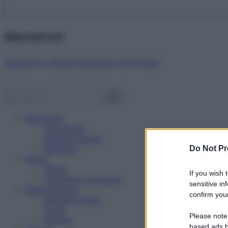
Abbonati ora!
Starbene ti regala benessere ogni mese!
Benessere
Psicologia
Rimedi naturali
Bellezza
Do Not Pr
Salute
News
If you wish 
Problemi e soluzioni
sensitive in
Alimentazione
confirm your
Mangiare sano
Diete
Please note
Ricette
based ads b