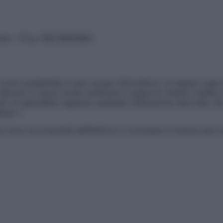
vata – P.Iva 13673600964
sono presentate a solo scopo informativo, in nessun caso p
devono in alcun modo sostituire il rapporto diretto medico-p
 di specialisti riguardo qualsiasi indicazione riportata. Se
aimer »
ticoli sono di proprietà dell’editore o concesse in licenza per 