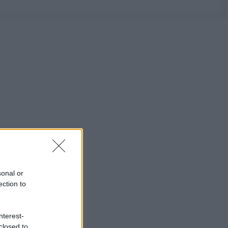
sonal or
ection to
nterest-
closed to