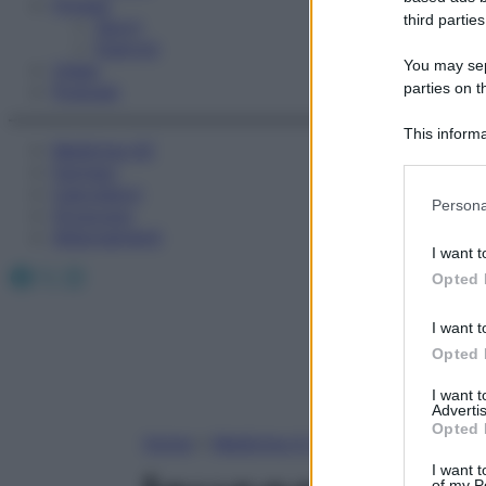
Fitness
third parties
Sport
Esercizi
You may sepa
Video
parties on t
Podcast
This informa
Medicina AZ
Participants
Farmaci
Calcolatori
Please note
Persona
Oroscopo
information 
Abbonamenti
deny consent
I want t
in below Go
Facebook
X
Instagram
Opted 
I want t
Opted 
I want 
Advertis
Opted 
Home
»
Medicina A-Z
I want t
of my P