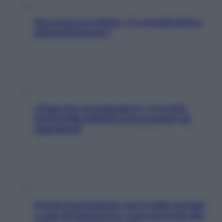
Sicurezza al volante: i 5 consigli dell’ex
pilota di Formula 1
«Oggi che se magnamo?»: 4 ricette
facili di Max Mariola senza pesare gli
ingredienti
Perché la pressione con il caldo scende
e sale all’improvviso: cosa succede alle