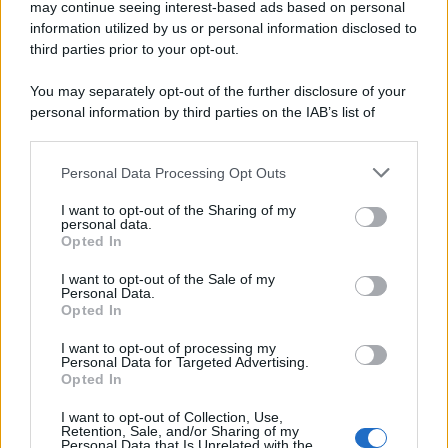
may continue seeing interest-based ads based on personal
information utilized by us or personal information disclosed to
third parties prior to your opt-out.
You may separately opt-out of the further disclosure of your
personal information by third parties on the IAB’s list of
downstream participants.
Personal Data Processing Opt Outs
This information may also be disclosed by us to third parties
on the IAB’s List of Downstream Participants that may further
I want to opt-out of the Sharing of my
disclose it to other third parties.
personal data.
Opted In
Please note that this website/app uses one or more Google
services and may gather and store information including but
I want to opt-out of the Sale of my
Personal Data.
not limited to your visit or usage behaviour. You may click to
Opted In
grant or deny consent to Google and its third-party tags to
use your data for below specified purposes in below Google
I want to opt-out of processing my
consent section.
Personal Data for Targeted Advertising.
Opted In
I want to opt-out of Collection, Use,
Retention, Sale, and/or Sharing of my
Personal Data that Is Unrelated with the