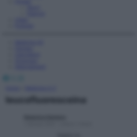
Fitness
Sport
Esercizi
Video
Podcast
Medicina AZ
Farmaci
Calcolatori
Oroscopo
Abbonamenti
Facebook
X
Instagram
Home
»
Medicina A-Z
leucofluoresceina
Redazione Starbene
1 Gennaio 2025 – Lettura 1 minuto
Seguici su