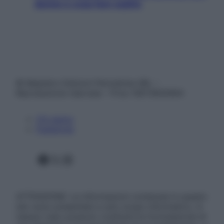
donne e cosa fare subito
© Belpietro Edizioni Periodiche SRL –
Riproduzione riservata – P.Iva 13673600964
Chi siamo
Pubblicità
Facebook
X
Instagram
ATTENZIONE: Le informazioni contenute in questo
sito sono presentate a solo scopo informativo, in
nessun caso possono costituire la formulazione di