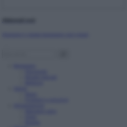
Abbonati ora!
Starbene ti regala benessere ogni mese!
Benessere
Psicologia
Rimedi naturali
Bellezza
Salute
News
Problemi e soluzioni
Alimentazione
Mangiare sano
Diete
Ricette