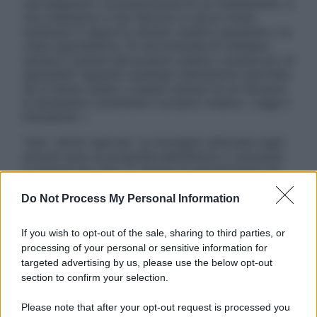
una diagnosi o la prescrizione di un trattamento, e
non intendono e non devono in alcun modo
sostituire il rapporto diretto medico-paziente o la
visita specialistica. Si raccomanda di chiedere
sempre il parere del proprio medico curante e/o di
specialisti riguardo qualsiasi indicazione riportata.
Se si hanno dubbi o quesiti sull’uso di un farmaco
è necessario contattare il proprio medico. Leggi il
Disclaimer »
Tutti i diritti riservati. Le immagini utilizzate negli
articoli sono di proprietà dell’editore o concesse
in licenza per l’uso. È vietata la riproduzione non
autorizzata.
Do Not Process My Personal Information
If you wish to opt-out of the sale, sharing to third parties, or
Informativa
processing of your personal or sensitive information for
Privacy Policy
targeted advertising by us, please use the below opt-out
Cookie Policy
section to confirm your selection.
Note Legali
Preferenze Privacy
Please note that after your opt-out request is processed you