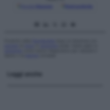
Google
Discover
Fonti preferite
Prodotto della
fluoresceina
dopo la riduzione con
polvere
di
zinco
in
soluzione
acida. Viene usato in
soluzione
come mezzo diagnostico per valutare il
danno o la
lesione
corneale.
Leggi anche