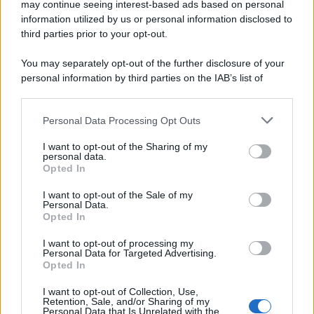
may continue seeing interest-based ads based on personal
information utilized by us or personal information disclosed to
third parties prior to your opt-out.
You may separately opt-out of the further disclosure of your
personal information by third parties on the IAB’s list of
downstream participants.
Personal Data Processing Opt Outs
This information may also be disclosed by us to third parties
on the IAB’s List of Downstream Participants that may further
I want to opt-out of the Sharing of my
disclose it to other third parties.
personal data.
Opted In
Please note that this website/app uses one or more Google
services and may gather and store information including but
I want to opt-out of the Sale of my
Personal Data.
not limited to your visit or usage behaviour. You may click to
Opted In
grant or deny consent to Google and its third-party tags to
use your data for below specified purposes in below Google
I want to opt-out of processing my
consent section.
Personal Data for Targeted Advertising.
Opted In
I want to opt-out of Collection, Use,
Retention, Sale, and/or Sharing of my
Personal Data that Is Unrelated with the