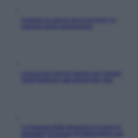
Contare le calorie serve ancora? La
risposta della nutrizionista
L’oroscopo food di Jupiter per l’estate
2026 dedicato agli amanti del cibo
La trappola della dopamina ti segue in
spiaggia? Strategie di digital detox per