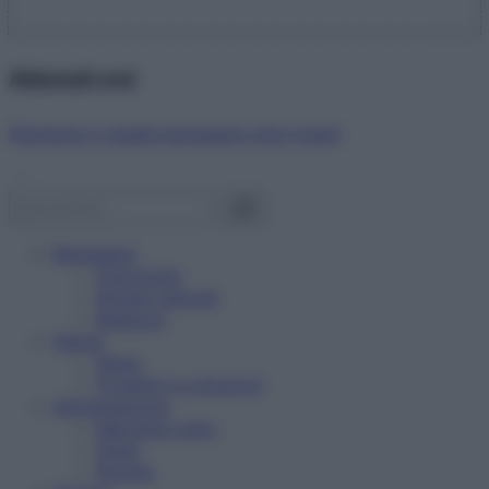
Abbonati ora!
Starbene ti regala benessere ogni mese!
Benessere
Psicologia
Rimedi naturali
Bellezza
Salute
News
Problemi e soluzioni
Alimentazione
Mangiare sano
Diete
Ricette