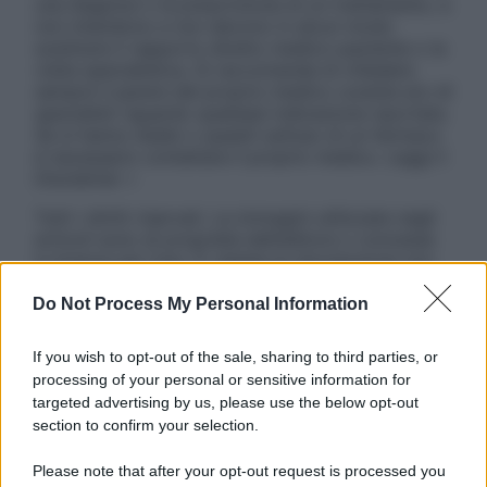
una diagnosi o la prescrizione di un trattamento, e
non intendono e non devono in alcun modo
sostituire il rapporto diretto medico-paziente o la
visita specialistica. Si raccomanda di chiedere
sempre il parere del proprio medico curante e/o di
specialisti riguardo qualsiasi indicazione riportata.
Se si hanno dubbi o quesiti sull’uso di un farmaco
è necessario contattare il proprio medico. Leggi il
Disclaimer »
Tutti i diritti riservati. Le immagini utilizzate negli
articoli sono di proprietà dell’editore o concesse
in licenza per l’uso. È vietata la riproduzione non
autorizzata.
Do Not Process My Personal Information
If you wish to opt-out of the sale, sharing to third parties, or
Informativa
processing of your personal or sensitive information for
Privacy Policy
targeted advertising by us, please use the below opt-out
Cookie Policy
section to confirm your selection.
Note Legali
Preferenze Privacy
Please note that after your opt-out request is processed you