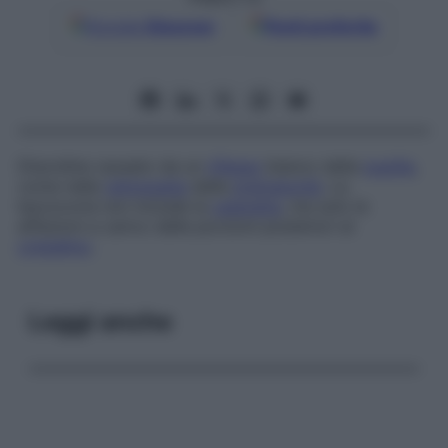
Google
Discover
Fonti preferite
Disordine causato da un
riflesso
bianco della
pupilla
,
come nella
retinopatia
della
prematurità
. La
leucocoria non include la
cataratta
, ma solo le
affezioni a carico delle porzioni posteriori al
cristallino
.
Leggi anche