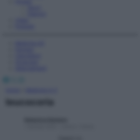
Fitness
Sport
Esercizi
Video
Podcast
Medicina AZ
Farmaci
Calcolatori
Oroscopo
Abbonamenti
Facebook
X
Instagram
Home
»
Medicina A-Z
leucocoria
Redazione Starbene
1 Gennaio 2025 – Lettura 1 minuto
Seguici su