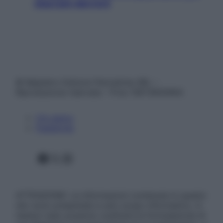
staccare davvero
© Belpietro Edizioni Periodiche SRL –
Riproduzione riservata – P.Iva 13673600964
Chi siamo
Pubblicità
Facebook
X
Instagram
ATTENZIONE: Le informazioni contenute in questo
sito sono presentate a solo scopo informativo, in
nessun caso possono costituire la formulazione di