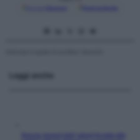
Google
Discover
Fonti preferite
Anticorpo in grado di uccidere i leucociti.
Leggi anche
Doccia, lavarsi tutti i giorni fa male alla