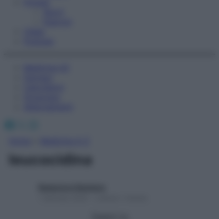
Fitness
Sport
Esercizi
Video
Podcast
Medicina AZ
Farmaci
Calcolatori
Oroscopo
Abbonamenti
Facebook
X
Instagram
Home
»
Medicina A-Z
leucocidina
Redazione Starbene
1 Gennaio 2025 – Lettura 1 minuto
Seguici su