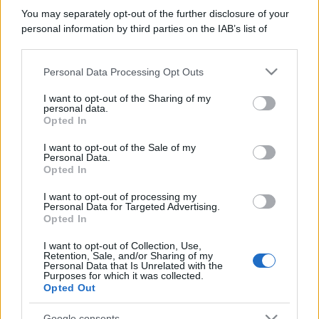
You may separately opt-out of the further disclosure of your
personal information by third parties on the IAB’s list of
downstream participants.
Personal Data Processing Opt Outs
This information may also be disclosed by us to third parties
on the IAB’s List of Downstream Participants that may further
I want to opt-out of the Sharing of my
disclose it to other third parties.
personal data.
Opted In
Please note that this website/app uses one or more Google
services and may gather and store information including but
I want to opt-out of the Sale of my
Personal Data.
not limited to your visit or usage behaviour. You may click to
Opted In
grant or deny consent to Google and its third-party tags to
use your data for below specified purposes in below Google
I want to opt-out of processing my
consent section.
Personal Data for Targeted Advertising.
Opted In
I want to opt-out of Collection, Use,
Retention, Sale, and/or Sharing of my
Personal Data that Is Unrelated with the
Purposes for which it was collected.
Opted Out
Google consents