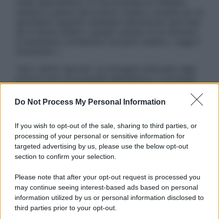
visita specialistica. Si raccomanda di chiedere
sempre il parere del proprio medico curante e/o di
specialisti riguardo qualsiasi indicazione riportata.
Se si hanno dubbi o quesiti sull’uso di un farmaco
è necessario contattare il proprio medico. Leggi il
Disclaimer »
Tutti i diritti riservati. Le immagini utilizzate negli
articoli sono di proprietà dell’editore o concesse
in licenza per l’uso. È vietata la riproduzione non
autorizzata.
Do Not Process My Personal Information
If you wish to opt-out of the sale, sharing to third parties, or
processing of your personal or sensitive information for
Informativa
targeted advertising by us, please use the below opt-out
Privacy Policy
section to confirm your selection.
Cookie Policy
Note Legali
Please note that after your opt-out request is processed you
Preferenze Privacy
may continue seeing interest-based ads based on personal
information utilized by us or personal information disclosed to
third parties prior to your opt-out.