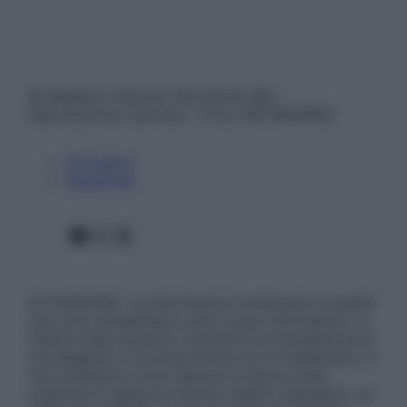
© Belpietro Edizioni Periodiche SRL –
Riproduzione riservata – P.Iva 13673600964
Chi siamo
Pubblicità
Facebook
X
Instagram
ATTENZIONE: Le informazioni contenute in questo
sito sono presentate a solo scopo informativo, in
nessun caso possono costituire la formulazione di
una diagnosi o la prescrizione di un trattamento, e
non intendono e non devono in alcun modo
sostituire il rapporto diretto medico-paziente o la