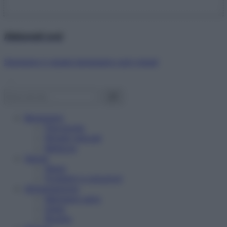
Abbonati ora!
Starbene ti regala benessere ogni mese!
Benessere
Psicologia
Rimedi naturali
Bellezza
Salute
News
Problemi e soluzioni
Alimentazione
Mangiare sano
Diete
Ricette