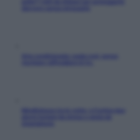
pelle? I miti da sfatare per proteggerla
davvero senza stressarla
Aria condizionata: usala così, senza
rischiare raffreddore & Co.
Mindfulness tra le vette: a Cortina due
giorni lontani da stress e ansia da
smartphone