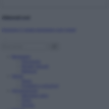
Abbonati ora!
Starbene ti regala benessere ogni mese!
Benessere
Psicologia
Rimedi naturali
Bellezza
Salute
News
Problemi e soluzioni
Alimentazione
Mangiare sano
Diete
Ricette