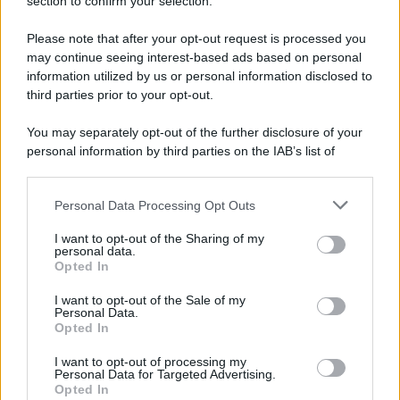
Note Legali
section to confirm your selection.
Preferenze Privacy
Please note that after your opt-out request is processed you
may continue seeing interest-based ads based on personal
information utilized by us or personal information disclosed to
third parties prior to your opt-out.
You may separately opt-out of the further disclosure of your
personal information by third parties on the IAB’s list of
downstream participants.
Personal Data Processing Opt Outs
This information may also be disclosed by us to third parties
on the IAB’s List of Downstream Participants that may further
I want to opt-out of the Sharing of my
disclose it to other third parties.
personal data.
Opted In
Please note that this website/app uses one or more Google
services and may gather and store information including but
I want to opt-out of the Sale of my
Personal Data.
not limited to your visit or usage behaviour. You may click to
Opted In
grant or deny consent to Google and its third-party tags to
use your data for below specified purposes in below Google
I want to opt-out of processing my
consent section.
Personal Data for Targeted Advertising.
Opted In