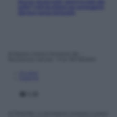
Doccia, lavarsi tutti i giorni fa male alla
pelle? I miti da sfatare per proteggerla
davvero senza stressarla
© Belpietro Edizioni Periodiche SRL –
Riproduzione riservata – P.Iva 13673600964
Chi siamo
Pubblicità
Facebook
X
Instagram
ATTENZIONE: Le informazioni contenute in questo