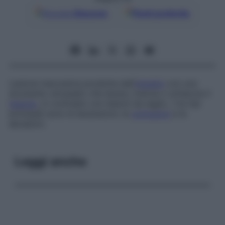
Google
Discover
Fonti preferite
Lesione meccanica prodotta dall’
impatto
con uno
strumento smussato che lacera, trancia o schiaccia il
tessuto
, in contrasto con lesioni da taglio. I tre tipi
principali sono le lacerazioni, le
contusioni
e le
abrasioni.
Leggi anche