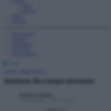
Fitness
Sport
Esercizi
Video
Podcast
Medicina AZ
Farmaci
Calcolatori
Oroscopo
Abbonamenti
Facebook
X
Instagram
Home
»
Medicina A-Z
lesione da corpo smusso
Redazione Starbene
1 Gennaio 2025 – Lettura 1 minuto
Seguici su