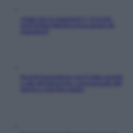
«Oggi che se magnamo?»: 4 ricette
facili di Max Mariola senza pesare gli
ingredienti
Perché la pressione con il caldo scende
e sale all’improvviso: cosa succede alle
donne e cosa fare subito