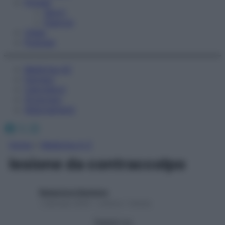
Fitness
Sport
Esercizi
Video
Podcast
Medicina AZ
Farmaci
Calcolatori
Oroscopo
Abbonamenti
Facebook
X
Instagram
Home
»
Medicina A-Z
lesione da contraccolpo
Redazione Starbene
1 Gennaio 2025 – Lettura 1 minuto
Seguici su