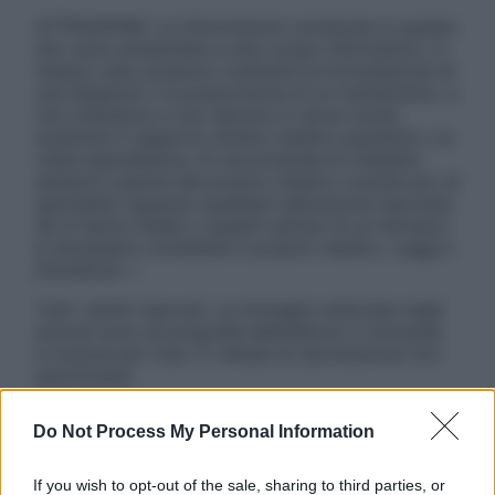
ATTENZIONE: Le informazioni contenute in questo
sito sono presentate a solo scopo informativo, in
nessun caso possono costituire la formulazione di
una diagnosi o la prescrizione di un trattamento, e
non intendono e non devono in alcun modo
sostituire il rapporto diretto medico-paziente o la
visita specialistica. Si raccomanda di chiedere
sempre il parere del proprio medico curante e/o di
specialisti riguardo qualsiasi indicazione riportata.
Se si hanno dubbi o quesiti sull’uso di un farmaco
è necessario contattare il proprio medico. Leggi il
Disclaimer »
Tutti i diritti riservati. Le immagini utilizzate negli
articoli sono di proprietà dell’editore o concesse
in licenza per l’uso. È vietata la riproduzione non
autorizzata.
Do Not Process My Personal Information
Informativa
If you wish to opt-out of the sale, sharing to third parties, or