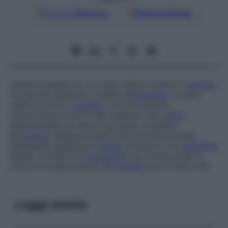
Google
Discover
Fonti preferite
Lesione causata da un colpo inferto contro il
cervello
,
ma dal lato opposto a quello dell’
impatto
. Il colpo
mette in moto il
cervello
il cui movimento
s’interrompe contro il lato opposto del
cranio
,
determinando un danno nel punto contrario
all’
impatto
. Sebbene questo tipo di lesioni possa
interessare qualunque
organo
immerso in un
ambiente
liquido, le lesioni (o
contusioni
) da contraccolpo a
carico di organi diversi dal
cervello
sono molto rare.
Leggi anche