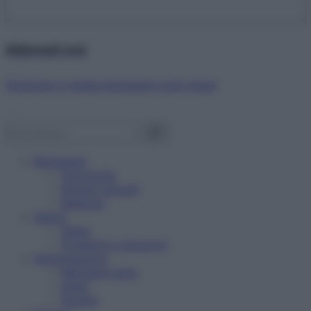
Abbonati ora!
Starbene ti regala benessere ogni mese!
Benessere
Psicologia
Rimedi naturali
Bellezza
Salute
News
Problemi e soluzioni
Alimentazione
Mangiare sano
Diete
Ricette