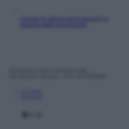
Contare le calorie serve ancora? La
risposta della nutrizionista
© Belpietro Edizioni Periodiche SRL –
Riproduzione riservata – P.Iva 13673600964
Chi siamo
Pubblicità
Facebook
X
Instagram