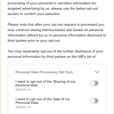
Privacy Policy
processing of your personal or sensitive information for
Cookie Policy
targeted advertising by us, please use the below opt-out
Note Legali
section to confirm your selection.
Preferenze Privacy
Please note that after your opt-out request is processed you
may continue seeing interest-based ads based on personal
information utilized by us or personal information disclosed to
third parties prior to your opt-out.
You may separately opt-out of the further disclosure of your
personal information by third parties on the IAB’s list of
downstream participants.
Personal Data Processing Opt Outs
This information may also be disclosed by us to third parties
on the IAB’s List of Downstream Participants that may further
I want to opt-out of the Sharing of my
disclose it to other third parties.
personal data.
Opted In
Please note that this website/app uses one or more Google
services and may gather and store information including but
I want to opt-out of the Sale of my
Personal Data.
not limited to your visit or usage behaviour. You may click to
Opted In
grant or deny consent to Google and its third-party tags to
use your data for below specified purposes in below Google