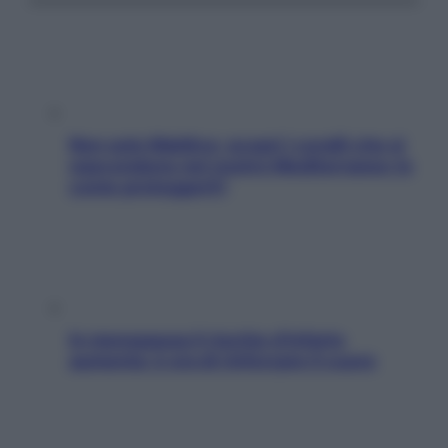
Non solo Maldive: scopri i coralli che si
nascondono nel nostro Mediterraneo (e
come proteggerli)
In menopausa il rischio d’infarto
aumenta: è ora di rinforzare il cuore