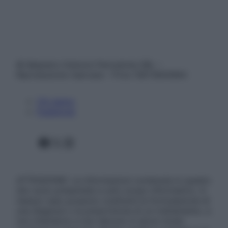
© Belpietro Edizioni Periodiche SRL –
Riproduzione riservata – P.Iva 13673600964
Chi siamo
Pubblicità
Facebook
X
Instagram
ATTENZIONE: Le informazioni contenute in questo
sito sono presentate a solo scopo informativo, in
nessun caso possono costituire la formulazione di
una diagnosi o la prescrizione di un trattamento, e
non intendono e non devono in alcun modo