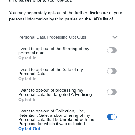
You may separately opt-out of the further disclosure of your
personal information by third parties on the IAB’s list of
downstream participants.
Personal Data Processing Opt Outs
This information may also be disclosed by us to third parties
on the IAB’s List of Downstream Participants that may further
I want to opt-out of the Sharing of my
disclose it to other third parties.
personal data.
Opted In
Please note that this website/app uses one or more Google
services and may gather and store information including but
I want to opt-out of the Sale of my
Personal Data.
not limited to your visit or usage behaviour. You may click to
Opted In
grant or deny consent to Google and its third-party tags to
use your data for below specified purposes in below Google
I want to opt-out of processing my
consent section.
Personal Data for Targeted Advertising.
Opted In
I want to opt-out of Collection, Use,
Retention, Sale, and/or Sharing of my
Personal Data that Is Unrelated with the
Purposes for which it was collected.
Opted Out