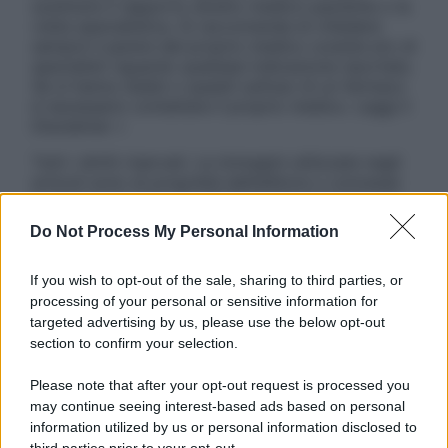
sostituire il rapporto diretto medico-paziente o la
visita specialistica. Si raccomanda di chiedere
sempre il parere del proprio medico curante e/o di
specialisti riguardo qualsiasi indicazione riportata.
Se si hanno dubbi o quesiti sull’uso di un farmaco
è necessario contattare il proprio medico. Leggi il
Disclaimer »
Tutti i diritti riservati. Le immagini utilizzate negli
articoli sono di proprietà dell’editore o concesse
in licenza per l’uso. È vietata la riproduzione non
autorizzata.
Do Not Process My Personal Information
If you wish to opt-out of the sale, sharing to third parties, or
processing of your personal or sensitive information for
Informativa
targeted advertising by us, please use the below opt-out
Privacy Policy
section to confirm your selection.
Cookie Policy
Note Legali
Please note that after your opt-out request is processed you
Preferenze Privacy
may continue seeing interest-based ads based on personal
information utilized by us or personal information disclosed to
third parties prior to your opt-out.