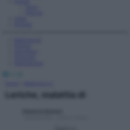
Fitness
Sport
Esercizi
Video
Podcast
Medicina AZ
Farmaci
Calcolatori
Oroscopo
Abbonamenti
Facebook
X
Instagram
Home
»
Medicina A-Z
Leriche, malattia di
Redazione Starbene
1 Gennaio 2025 – Lettura 1 minuto
Seguici su