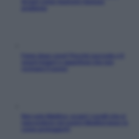
Scopri come risolvere l’annoso
problema
Fame dopo cena? Perché succede e 6
snack leggeri e appetitosi che non
rovinano il sonno
Non solo Maldive: scopri i coralli che si
nascondono nel nostro Mediterraneo (e
come proteggerli)