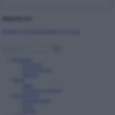
Abbonati ora!
Starbene ti regala benessere ogni mese!
Benessere
Psicologia
Rimedi naturali
Bellezza
Salute
News
Problemi e soluzioni
Alimentazione
Mangiare sano
Diete
Ricette