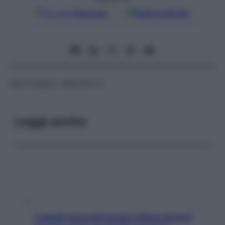
Google
Discover
Fonti preferite
Vedi
Sudeck, distrofia di
Leggi anche
Capelli spezzati lungo l’attaccatura?