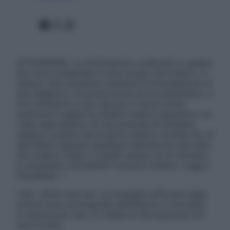
Facebook
X
Instagram
ATTENZIONE: Le informazioni contenute in questo
sito sono presentate a solo scopo informativo, in
nessun caso possono costituire la formulazione di
una diagnosi o la prescrizione di un trattamento, e
non intendono e non devono in alcun modo
sostituire il rapporto diretto medico-paziente o la
visita specialistica. Si raccomanda di chiedere
sempre il parere del proprio medico curante e/o di
specialisti riguardo qualsiasi indicazione riportata.
Se si hanno dubbi o quesiti sull’uso di un farmaco
è necessario contattare il proprio medico. Leggi il
Disclaimer »
Tutti i diritti riservati. Le immagini utilizzate negli
articoli sono di proprietà dell’editore o concesse
in licenza per l’uso. È vietata la riproduzione non
autorizzata.