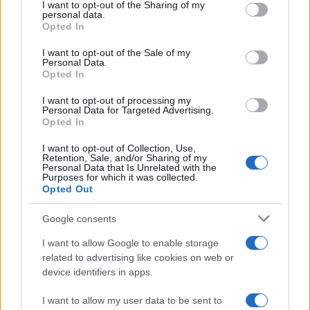
I want to opt-out of the Sharing of my
disclose it to other third parties.
personal data.
Opted In
Please note that this website/app uses one or more Google
services and may gather and store information including but
I want to opt-out of the Sale of my
Personal Data.
not limited to your visit or usage behaviour. You may click to
Opted In
grant or deny consent to Google and its third-party tags to
use your data for below specified purposes in below Google
I want to opt-out of processing my
consent section.
Personal Data for Targeted Advertising.
Opted In
I want to opt-out of Collection, Use,
Retention, Sale, and/or Sharing of my
Personal Data that Is Unrelated with the
Purposes for which it was collected.
Opted Out
Google consents
I want to allow Google to enable storage
related to advertising like cookies on web or
device identifiers in apps.
I want to allow my user data to be sent to