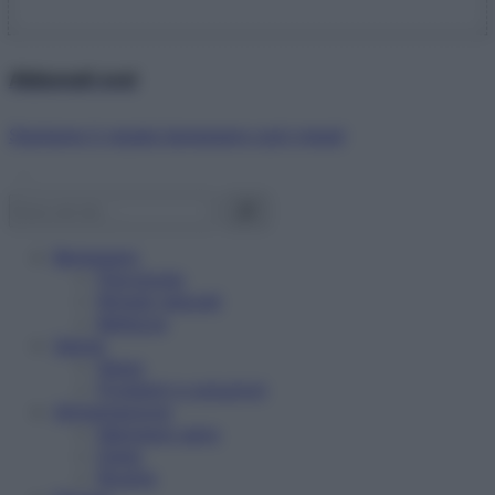
Abbonati ora!
Starbene ti regala benessere ogni mese!
Benessere
Psicologia
Rimedi naturali
Bellezza
Salute
News
Problemi e soluzioni
Alimentazione
Mangiare sano
Diete
Ricette