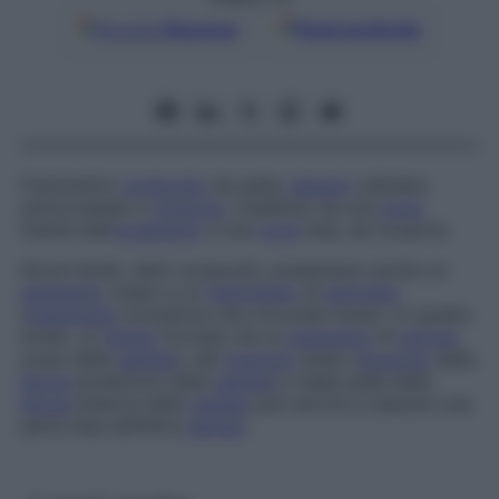
Google
Discover
Fonti preferite
Frammento
composto
da pelle,
tessuto
cellulare
sottocutaneo e
muscolo
, trasferito da una
zona
intatta dell’
organismo
a una
zona
lesa, da ricoprire.
Alcuni lembi, detti
compositi
, presentano anche un
segmento
osseo e un
frammento
di
periostio
(
membrana
connettiva che circonda l’osso). In questo
modo, un
lembo
formato da un
segmento
di
perone
(osso della
gamba
), dal
muscolo
soleo (
muscolo
della
faccia
posteriore della
gamba
) e dalla pelle della
faccia
esterna della
gamba
può servire a riparare una
parte lesa dell’altra
gamba
.