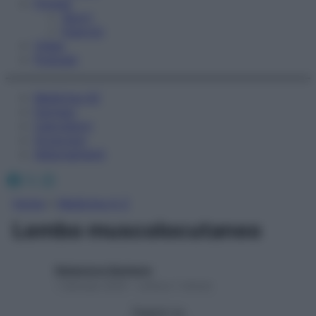
Fitness
Sport
Esercizi
Video
Podcast
Medicina AZ
Farmaci
Calcolatori
Oroscopo
Abbonamenti
Facebook
X
Instagram
Home
»
Medicina A-Z
Lembo muscolocutaneo
Redazione Starbene
1 Gennaio 2025 – Lettura 1 minuto
Seguici su