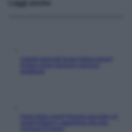
Leggi anche
Capelli spezzati lungo l’attaccatura?
Scopri come risolvere l’annoso
problema
Fame dopo cena? Perché succede e 6
snack leggeri e appetitosi che non
rovinano il sonno