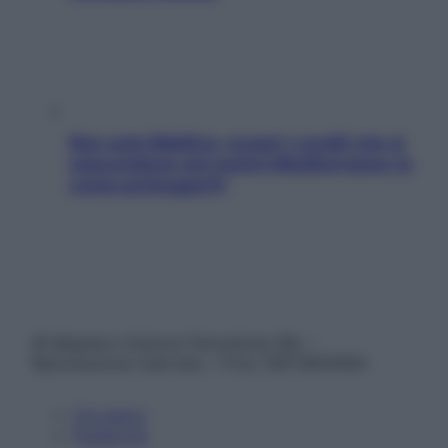
Non solo Maldive: scopri i coralli che si
nascondono nel nostro Mediterraneo (e
come proteggerli)
© Belpietro Edizioni Periodiche SRL –
Riproduzione riservata – P.Iva 13673600964
Chi siamo
Pubblicità