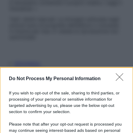
è necessario contattare il proprio medico. Leggi il
Disclaimer »
Tutti i diritti riservati. Le immagini utilizzate negli
articoli sono di proprietà dell’editore o concesse
in licenza per l’uso. È vietata la riproduzione non
autorizzata.
Informativa
Privacy Policy
Cookie Policy
Do Not Process My Personal Information
Note Legali
Preferenze Privacy
If you wish to opt-out of the sale, sharing to third parties, or
processing of your personal or sensitive information for
targeted advertising by us, please use the below opt-out
section to confirm your selection.
Please note that after your opt-out request is processed you
may continue seeing interest-based ads based on personal