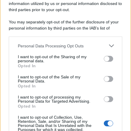
information utilized by us or personal information disclosed to
third parties prior to your opt-out.
You may separately opt-out of the further disclosure of your
personal information by third parties on the IAB’s list of
downstream participants.
Personal Data Processing Opt Outs
This information may also be disclosed by us to third parties
on the IAB’s List of Downstream Participants that may further
I want to opt-out of the Sharing of my
disclose it to other third parties.
personal data.
Opted In
Please note that this website/app uses one or more Google
services and may gather and store information including but
I want to opt-out of the Sale of my
Personal Data.
not limited to your visit or usage behaviour. You may click to
Opted In
grant or deny consent to Google and its third-party tags to
use your data for below specified purposes in below Google
I want to opt-out of processing my
consent section.
Personal Data for Targeted Advertising.
Opted In
I want to opt-out of Collection, Use,
Retention, Sale, and/or Sharing of my
Personal Data that Is Unrelated with the
Purposes for which it was collected.