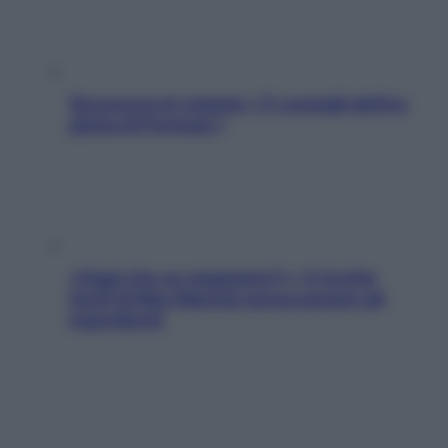
Sicurezza al volante: i 5 consigli dell’ex
pilota di Formula 1
«Oggi che se magnamo?»: 4 ricette
facili di Max Mariola senza pesare gli
ingredienti