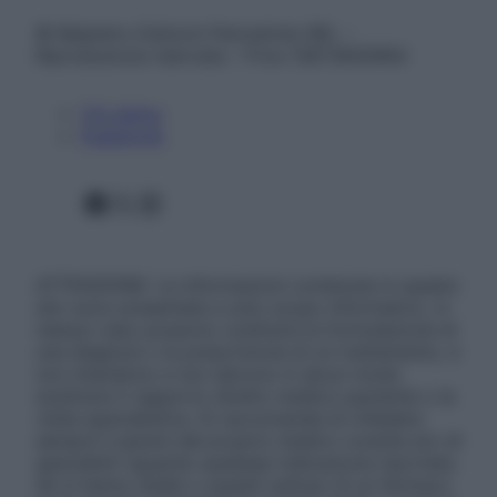
© Belpietro Edizioni Periodiche SRL –
Riproduzione riservata – P.Iva 13673600964
Chi siamo
Pubblicità
Facebook
X
Instagram
ATTENZIONE: Le informazioni contenute in questo
sito sono presentate a solo scopo informativo, in
nessun caso possono costituire la formulazione di
una diagnosi o la prescrizione di un trattamento, e
non intendono e non devono in alcun modo
sostituire il rapporto diretto medico-paziente o la
visita specialistica. Si raccomanda di chiedere
sempre il parere del proprio medico curante e/o di
specialisti riguardo qualsiasi indicazione riportata.
Se si hanno dubbi o quesiti sull’uso di un farmaco