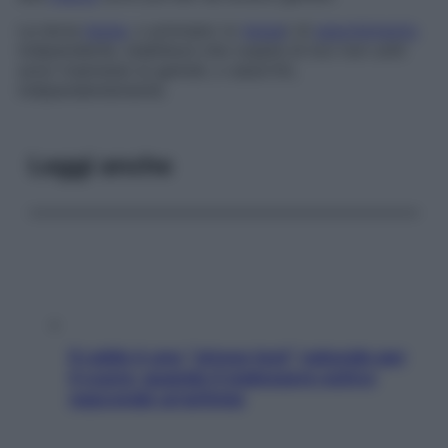
La terza
legge
, o
principio (o
legge
) di
assorbimento
indipendente
, stabilisce che coppie di loci non uniti
sono trasmessi ai gameti, o assortiti,
indipendentemente.
Leggi anche
Il caldo è uno “stress test” naturale per
il cuore: quando il malessere estivo
nasconde un’aritmia