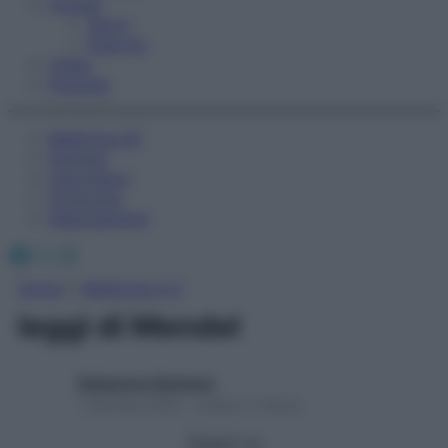
Fitness
Sport
Esercizi
Video
Podcast
Medicina AZ
Farmaci
Calcolatori
Oroscopo
Abbonamenti
Facebook
X
Instagram
Home
»
Medicina A-Z
leggi di Mendel
Redazione Starbene
1 Gennaio 2025 – Lettura 1 minuto
Seguici su