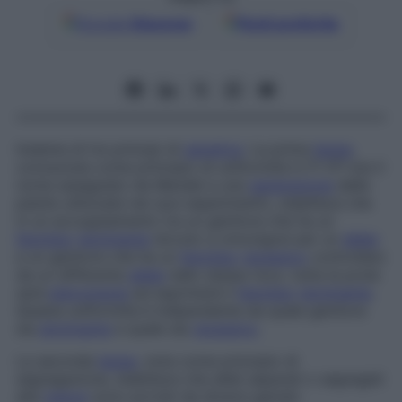
Google
Discover
Fonti preferite
Insieme di tre principi di
genetica
. La prima
legge
,
conosciuta come
principio di uniformità
in F1 (F1 era il
nome assegnato da Mendel a una
generazione
delle
piante utilizzate nei suoi esperimenti), stabilisce che
in un accoppiamento tra un genitore che ha un
fenotipo
dominante
dovuto a omozigosi per un
allele
e un genitore che ha un
fenotipo
recessivo
controllato
da un differente
allele
nello stesso loco, tutta la prole
sarà
eterozigote
ed esprimerà il
fenotipo
dominante
.
Questa uniformità è indipendente da quale genitore
sia
dominante
e quale sia
recessivo
.
La seconda
legge
, nota come
principio di
segregazione
, stabilisce che alleli separati o segregati
alla
meiosi
sono portati da diversi gameti.