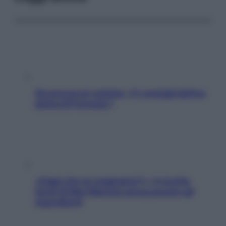
Sicurezza al volante: i 5 consigli dell’ex
pilota di Formula 1
«Oggi che se magnamo?»: 4 ricette
facili di Max Mariola senza pesare gli
ingredienti