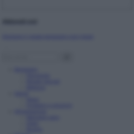
Abbonati ora!
Starbene ti regala benessere ogni mese!
Benessere
Psicologia
Rimedi naturali
Bellezza
Salute
News
Problemi e soluzioni
Alimentazione
Mangiare sano
Diete
Ricette