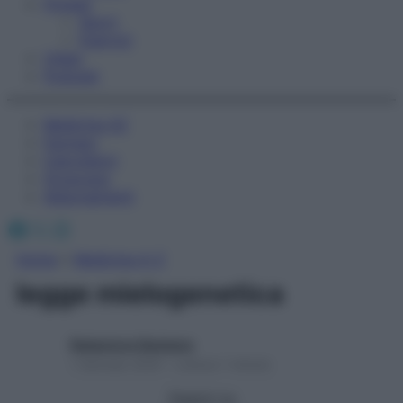
Fitness
Sport
Esercizi
Video
Podcast
Medicina AZ
Farmaci
Calcolatori
Oroscopo
Abbonamenti
Facebook
X
Instagram
Home
»
Medicina A-Z
legge mielogenetica
Redazione Starbene
1 Gennaio 2025 – Lettura 1 minuto
Seguici su