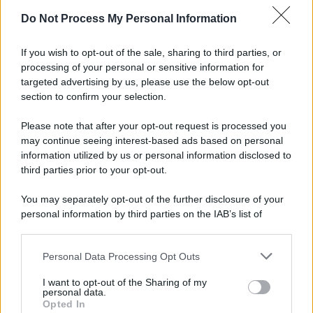
Do Not Process My Personal Information
Informativa
Privacy Policy
If you wish to opt-out of the sale, sharing to third parties, or
Cookie Policy
processing of your personal or sensitive information for
Note Legali
targeted advertising by us, please use the below opt-out
Preferenze Privacy
section to confirm your selection.
Please note that after your opt-out request is processed you
may continue seeing interest-based ads based on personal
information utilized by us or personal information disclosed to
third parties prior to your opt-out.
You may separately opt-out of the further disclosure of your
personal information by third parties on the IAB’s list of
downstream participants.
Personal Data Processing Opt Outs
This information may also be disclosed by us to third parties
on the IAB’s List of Downstream Participants that may further
I want to opt-out of the Sharing of my
disclose it to other third parties.
personal data.
Opted In
Please note that this website/app uses one or more Google