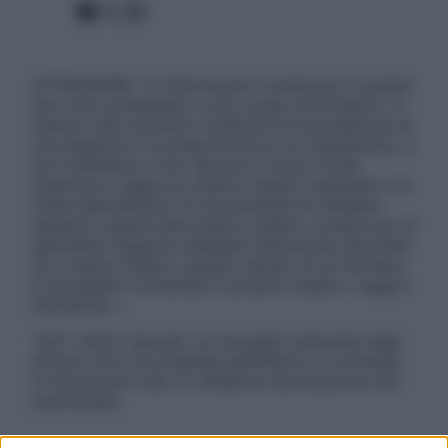
Facebook
X
Instagram
ATTENZIONE: Le informazioni contenute in questo
sito sono presentate a solo scopo informativo, in
nessun caso possono costituire la formulazione di
una diagnosi o la prescrizione di un trattamento, e
non intendono e non devono in alcun modo
sostituire il rapporto diretto medico-paziente o la
visita specialistica. Si raccomanda di chiedere
sempre il parere del proprio medico curante e/o di
specialisti riguardo qualsiasi indicazione riportata.
Se si hanno dubbi o quesiti sull’uso di un farmaco
è necessario contattare il proprio medico. Leggi il
Disclaimer »
Tutti i diritti riservati. Le immagini utilizzate negli
articoli sono di proprietà dell’editore o concesse
in licenza per l’uso. È vietata la riproduzione non
autorizzata.