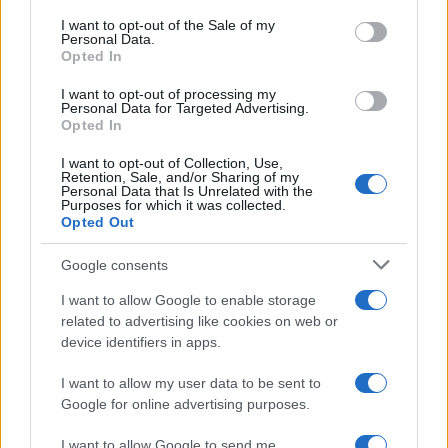
services and may gather and store information including but
I want to opt-out of the Sale of my
Personal Data.
not limited to your visit or usage behaviour. You may click to
Opted In
grant or deny consent to Google and its third-party tags to
use your data for below specified purposes in below Google
I want to opt-out of processing my
consent section.
Personal Data for Targeted Advertising.
Opted In
I want to opt-out of Collection, Use,
Retention, Sale, and/or Sharing of my
Personal Data that Is Unrelated with the
Purposes for which it was collected.
Opted Out
Google consents
I want to allow Google to enable storage
related to advertising like cookies on web or
device identifiers in apps.
I want to allow my user data to be sent to
Google for online advertising purposes.
I want to allow Google to send me