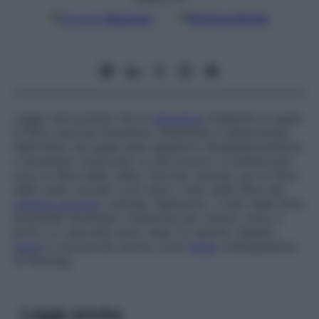
Google
Discover
Fonti preferite
Legge che postula che la
sequenza
mediante la quale
le fibre nervose diventano mieliniche è determinata
dall’ordine nel quale esse appaiono filogeneticamente
e diventano funzionali. Le più precoci a mielinizzare
sono le fibre delle radici nervose ventrali, poi le fibre
delle radici dorsali e più tardi i tratti delle fibre del
sistema nervoso
centrale. Nell’uomo, i tratti delle fibre
piramidali diventano mieliniche per ultime, verso il
primo e il secondo anno dopo la nascita. Questa
legge
è conosciuta anche come
legge
mielogenetica
di Flechsig.
Leggi anche