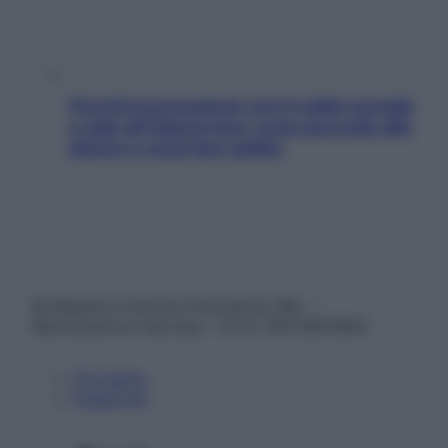
Perché la pressione con il caldo scende
e sale all’improvviso: cosa succede alle
donne e cosa fare subito
© Belpietro Edizioni Periodiche SRL –
Riproduzione riservata – P.Iva 13673600964
Chi siamo
Pubblicità