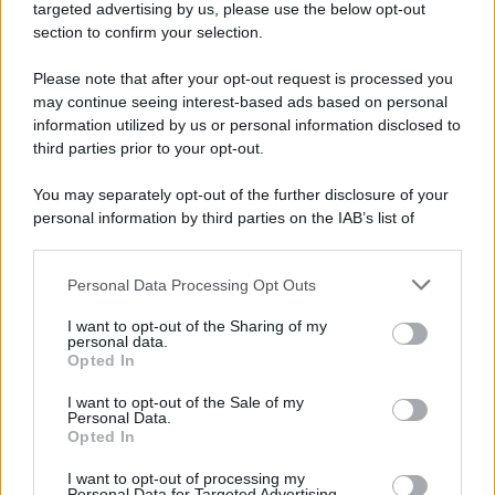
Cookie Policy
targeted advertising by us, please use the below opt-out
Note Legali
section to confirm your selection.
Preferenze Privacy
Please note that after your opt-out request is processed you
may continue seeing interest-based ads based on personal
information utilized by us or personal information disclosed to
third parties prior to your opt-out.
You may separately opt-out of the further disclosure of your
personal information by third parties on the IAB’s list of
downstream participants.
Personal Data Processing Opt Outs
This information may also be disclosed by us to third parties
on the IAB’s List of Downstream Participants that may further
I want to opt-out of the Sharing of my
disclose it to other third parties.
personal data.
Opted In
Please note that this website/app uses one or more Google
services and may gather and store information including but
I want to opt-out of the Sale of my
Personal Data.
not limited to your visit or usage behaviour. You may click to
Opted In
grant or deny consent to Google and its third-party tags to
use your data for below specified purposes in below Google
I want to opt-out of processing my
consent section.
Personal Data for Targeted Advertising.