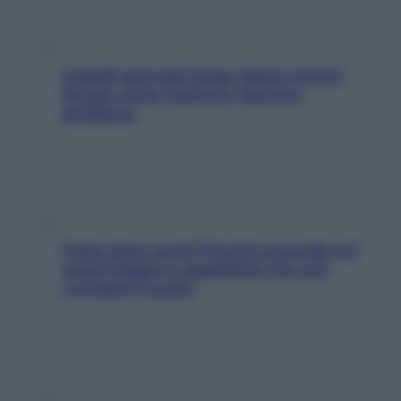
Capelli spezzati lungo l’attaccatura?
Scopri come risolvere l’annoso
problema
Fame dopo cena? Perché succede e 6
snack leggeri e appetitosi che non
rovinano il sonno