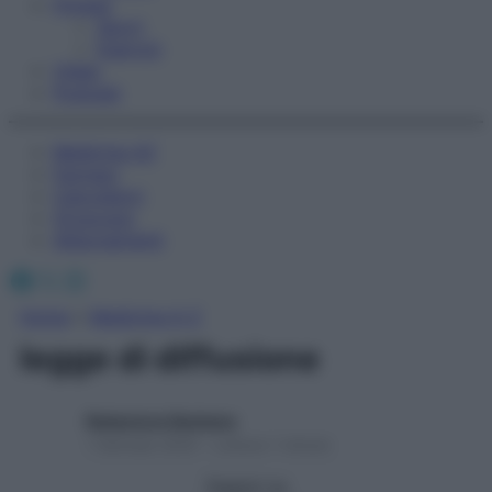
Fitness
Sport
Esercizi
Video
Podcast
Medicina AZ
Farmaci
Calcolatori
Oroscopo
Abbonamenti
Facebook
X
Instagram
Home
»
Medicina A-Z
legge di diffusione
Redazione Starbene
1 Gennaio 2025 – Lettura 1 minuto
Seguici su