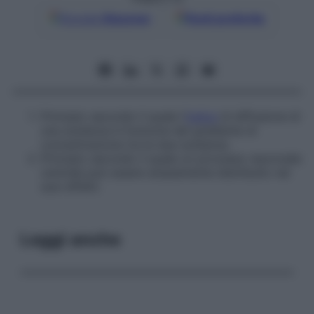
Google
Discover
Fonti preferite
Principio secondo il quale l’
indice
di diffusione di
una sostanza è funzione del gradiente di
concentrazione tra le due sostanze.
Principio secondo il quale un processo neuronale
centrale può essere ampiamente distribuito nei
suoi effetti.
Leggi anche