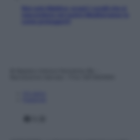
Non solo Maldive: scopri i coralli che si
nascondono nel nostro Mediterraneo (e
come proteggerli)
© Belpietro Edizioni Periodiche SRL –
Riproduzione riservata – P.Iva 13673600964
Chi siamo
Pubblicità
Facebook
X
Instagram