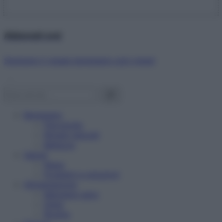
Abbonati ora!
Starbene ti regala benessere ogni mese!
Benessere
Psicologia
Rimedi naturali
Bellezza
Salute
News
Problemi e soluzioni
Alimentazione
Mangiare sano
Diete
Ricette