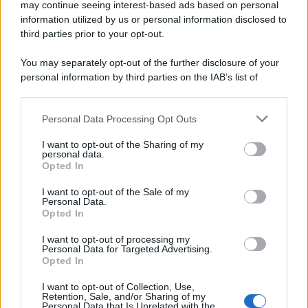
may continue seeing interest-based ads based on personal
information utilized by us or personal information disclosed to
third parties prior to your opt-out.
You may separately opt-out of the further disclosure of your
personal information by third parties on the IAB’s list of
downstream participants.
Personal Data Processing Opt Outs
This information may also be disclosed by us to third parties
on the IAB’s List of Downstream Participants that may further
I want to opt-out of the Sharing of my
disclose it to other third parties.
personal data.
Opted In
Please note that this website/app uses one or more Google
services and may gather and store information including but
I want to opt-out of the Sale of my
Personal Data.
not limited to your visit or usage behaviour. You may click to
Opted In
grant or deny consent to Google and its third-party tags to
use your data for below specified purposes in below Google
I want to opt-out of processing my
consent section.
Personal Data for Targeted Advertising.
Opted In
I want to opt-out of Collection, Use,
Retention, Sale, and/or Sharing of my
Personal Data that Is Unrelated with the