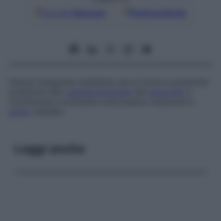
Google
Discover
Fonti preferite
Fascia triangolare resistente che si trova in posizione
posteriore alla
capsula articolare
del
ginocchio
e
contribuisce a prevenire un’eccessiva rotazione in
senso
mediale.
Leggi anche