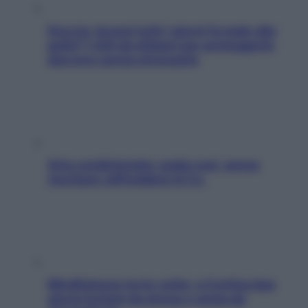
Doccia, lavarsi tutti i giorni fa male alla
pelle? I miti da sfatare per proteggerla
davvero senza stressarla
Aria condizionata: usala così, senza
rischiare raffreddore & Co.
Mindfulness tra le vette: a Cortina due
giorni lontani da stress e ansia da