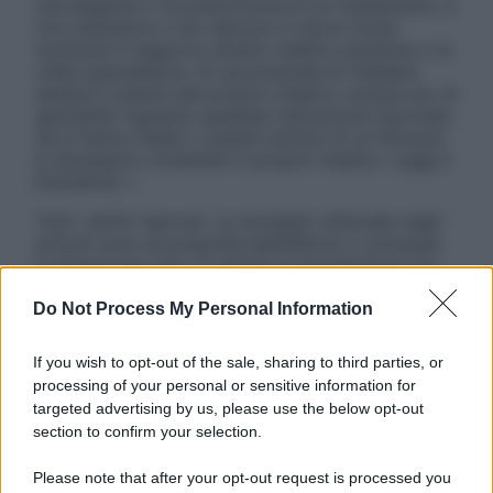
una diagnosi o la prescrizione di un trattamento, e
non intendono e non devono in alcun modo
sostituire il rapporto diretto medico-paziente o la
visita specialistica. Si raccomanda di chiedere
sempre il parere del proprio medico curante e/o di
specialisti riguardo qualsiasi indicazione riportata.
Se si hanno dubbi o quesiti sull’uso di un farmaco
è necessario contattare il proprio medico. Leggi il
Disclaimer »
Tutti i diritti riservati. Le immagini utilizzate negli
articoli sono di proprietà dell’editore o concesse
in licenza per l’uso. È vietata la riproduzione non
autorizzata.
Do Not Process My Personal Information
If you wish to opt-out of the sale, sharing to third parties, or
Informativa
processing of your personal or sensitive information for
Privacy Policy
targeted advertising by us, please use the below opt-out
Cookie Policy
section to confirm your selection.
Note Legali
Preferenze Privacy
Please note that after your opt-out request is processed you