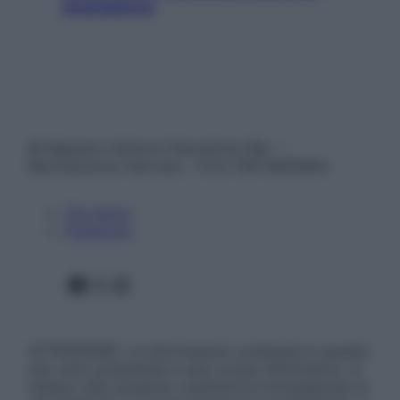
smartphone
© Belpietro Edizioni Periodiche SRL –
Riproduzione riservata – P.Iva 13673600964
Chi siamo
Pubblicità
Facebook
X
Instagram
ATTENZIONE: Le informazioni contenute in questo
sito sono presentate a solo scopo informativo, in
nessun caso possono costituire la formulazione di