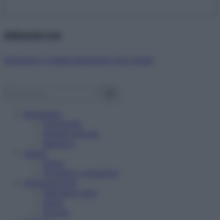
Abbonati ora!
Starbene ti regala benessere ogni mese!
Benessere
Psicologia
Rimedi naturali
Bellezza
Salute
News
Problemi e soluzioni
Alimentazione
Mangiare sano
Diete
Ricette