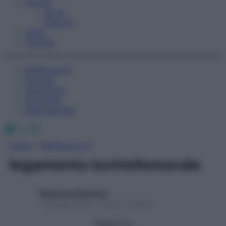
Fitness
Sport
Esercizi
Video
Podcast
Medicina AZ
Farmaci
Calcolatori
Oroscopo
Abbonamenti
Facebook
X
Instagram
Home
»
Medicina A-Z
legamento ischiofemorale
Redazione Starbene
1 Gennaio 2025 – Lettura 1 minuto
Seguici su