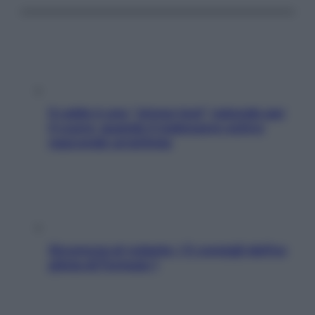
Il caldo è uno “stress test” naturale per
il cuore: quando il malessere estivo
nasconde un’aritmia
Sicurezza al volante: i 5 consigli dell’ex
pilota di Formula 1