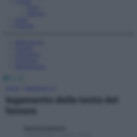
Fitness
Sport
Esercizi
Video
Podcast
Medicina AZ
Farmaci
Calcolatori
Oroscopo
Abbonamenti
Facebook
X
Instagram
Home
»
Medicina A-Z
legamento della testa del
femore
Redazione Starbene
1 Gennaio 2025 – Lettura 1 minuto