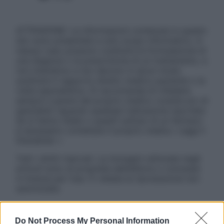
ATTENZIONE: Le informazioni contenute in questo
sito sono presentate a solo scopo informativo, in
nessun caso possono costituire la formulazione di
una diagnosi o la prescrizione di un trattamento, e
non intendono e non devono in alcun modo
sostituire il rapporto diretto medico-paziente o la
visita specialistica. Si raccomanda di chiedere
sempre il parere del proprio medico curante e/o di
specialisti riguardo qualsiasi indicazione riportata.
Se si hanno dubbi o quesiti sull’uso di un farmaco
è necessario contattare il proprio medico. Leggi il
Disclaimer »
Tutti i diritti riservati. Le immagini utilizzate negli
articoli sono di proprietà dell’editore o concesse
in licenza per l’uso. È vietata la riproduzione non
autorizzata.
Do Not Process My Personal Information