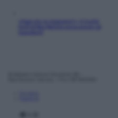
«Oggi che se magnamo?»: 4 ricette
facili di Max Mariola senza pesare gli
ingredienti
© Belpietro Edizioni Periodiche SRL –
Riproduzione riservata – P.Iva 13673600964
Chi siamo
Pubblicità
Facebook
X
Instagram