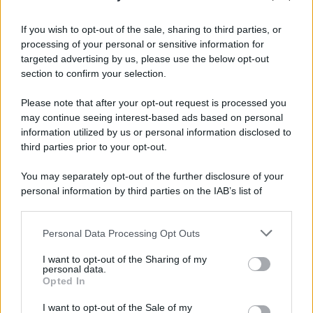
Informativa
Privacy Policy
If you wish to opt-out of the sale, sharing to third parties, or
Cookie Policy
processing of your personal or sensitive information for
Note Legali
targeted advertising by us, please use the below opt-out
Preferenze Privacy
section to confirm your selection.
Please note that after your opt-out request is processed you
may continue seeing interest-based ads based on personal
information utilized by us or personal information disclosed to
third parties prior to your opt-out.
You may separately opt-out of the further disclosure of your
personal information by third parties on the IAB’s list of
downstream participants.
Personal Data Processing Opt Outs
This information may also be disclosed by us to third parties
on the IAB’s List of Downstream Participants that may further
I want to opt-out of the Sharing of my
disclose it to other third parties.
personal data.
Opted In
Please note that this website/app uses one or more Google
services and may gather and store information including but
I want to opt-out of the Sale of my