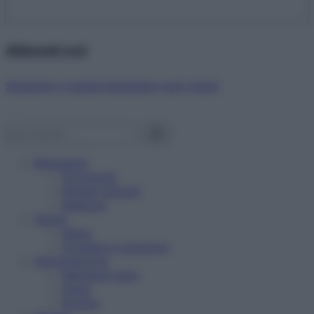
Abbonati ora!
Starbene ti regala benessere ogni mese!
Benessere
Psicologia
Rimedi naturali
Bellezza
Salute
News
Problemi e soluzioni
Alimentazione
Mangiare sano
Diete
Ricette