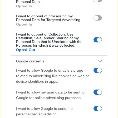
Personal Data.
not limited to your visit or usage behaviour. You may click to
Opted In
grant or deny consent to Google and its third-party tags to
use your data for below specified purposes in below Google
I want to opt-out of processing my
consent section.
Personal Data for Targeted Advertising.
Opted In
I want to opt-out of Collection, Use,
Retention, Sale, and/or Sharing of my
Personal Data that Is Unrelated with the
Purposes for which it was collected.
Opted Out
Google consents
I want to allow Google to enable storage
related to advertising like cookies on web or
device identifiers in apps.
I want to allow my user data to be sent to
Google for online advertising purposes.
I want to allow Google to send me
personalized advertising.