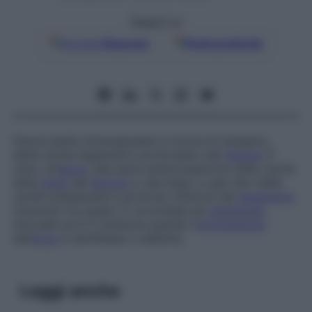
Seguici su
Google
Discover
Fonti preferite
Fascia piatta intracapsulare a forma di triangolo,
detta anche
legamento arrotondato del
femore
.
È
unito, all’
apice
, alla parte anterosuperiore della cavità
della
testa
del
femore
e, alla base, a ogni lato della
cavità acetabolare e al bordo inferiore del
legamento
trasverso fra questi. È circondata da
membrana
sinoviale ed è in tensione quando l’
articolazione
dell’
anca
è semiflessa o addotta.
Leggi anche