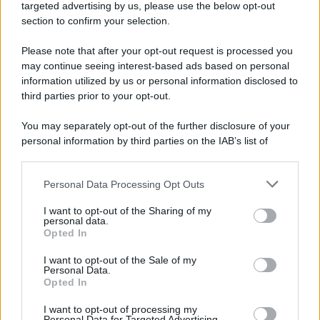
Cookie Policy
targeted advertising by us, please use the below opt-out
Note Legali
section to confirm your selection.
Preferenze Privacy
Please note that after your opt-out request is processed you
may continue seeing interest-based ads based on personal
information utilized by us or personal information disclosed to
third parties prior to your opt-out.
You may separately opt-out of the further disclosure of your
personal information by third parties on the IAB’s list of
downstream participants.
Personal Data Processing Opt Outs
This information may also be disclosed by us to third parties
on the IAB’s List of Downstream Participants that may further
I want to opt-out of the Sharing of my
disclose it to other third parties.
personal data.
Opted In
Please note that this website/app uses one or more Google
services and may gather and store information including but
I want to opt-out of the Sale of my
Personal Data.
not limited to your visit or usage behaviour. You may click to
Opted In
grant or deny consent to Google and its third-party tags to
use your data for below specified purposes in below Google
I want to opt-out of processing my
consent section.
Personal Data for Targeted Advertising.