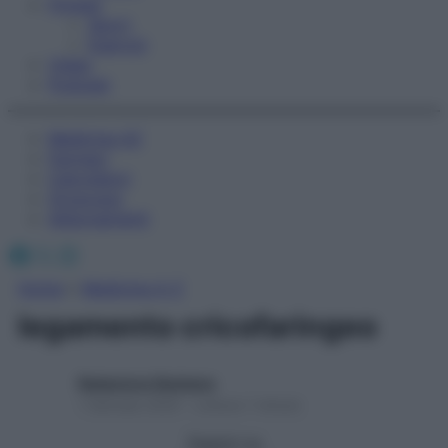
Fitness
Sport
Esercizi
Video
Podcast
Medicina AZ
Farmaci
Calcolatori
Oroscopo
Abbonamenti
Facebook
X
Instagram
Home
»
Medicina A-Z
legamento cricofaringeo
Redazione Starbene
1 Gennaio 2025 – Lettura 1 minuto
Seguici su