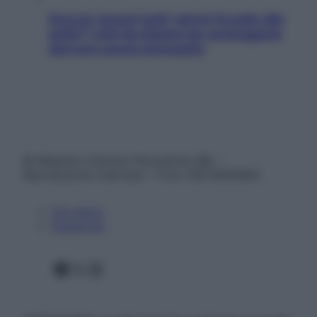
Doccia, lavarsi tutti i giorni fa male alla
pelle? I miti da sfatare per proteggerla
davvero senza stressarla
© Belpietro Edizioni Periodiche SRL –
Riproduzione riservata – P.Iva 13673600964
Chi siamo
Pubblicità
Facebook
X
Instagram