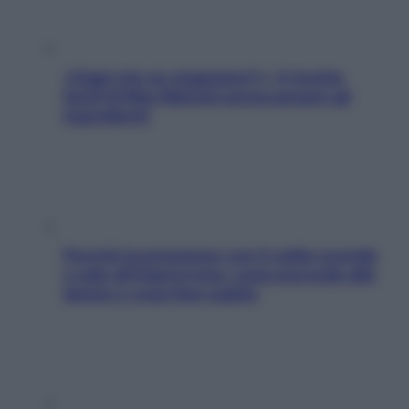
«Oggi che se magnamo?»: 4 ricette
facili di Max Mariola senza pesare gli
ingredienti
Perché la pressione con il caldo scende
e sale all’improvviso: cosa succede alle
donne e cosa fare subito