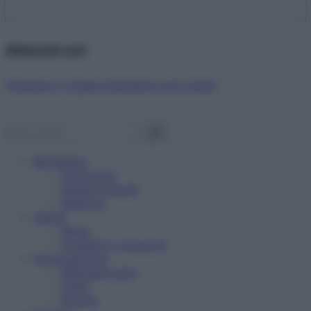
Abbonati ora!
Starbene ti regala benessere ogni mese!
Benessere
Psicologia
Rimedi naturali
Bellezza
Salute
News
Problemi e soluzioni
Alimentazione
Mangiare sano
Diete
Ricette