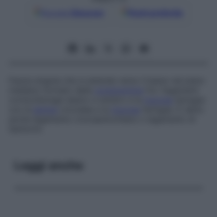
Google
Discover
Fonti preferite
Fascia singola che si estende verso il basso nel piano
mediano formato dalla
congiunzione
fra i legamenti
cornicofaringei destro e sinistro e la
mucosa
faringea
con la
lamina
cricoidea e la
mucosa
faringea. È detto
anche
legamento cricosantoriniano
o
legamento di
Santorini
.
Leggi anche