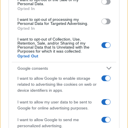
Personal Data.
not limited to your visit or usage behaviour. You may click to
Opted In
grant or deny consent to Google and its third-party tags to
use your data for below specified purposes in below Google
I want to opt-out of processing my
consent section.
Personal Data for Targeted Advertising.
Opted In
I want to opt-out of Collection, Use,
Retention, Sale, and/or Sharing of my
Personal Data that Is Unrelated with the
Purposes for which it was collected.
Opted Out
Google consents
I want to allow Google to enable storage
related to advertising like cookies on web or
device identifiers in apps.
I want to allow my user data to be sent to
Google for online advertising purposes.
I want to allow Google to send me
personalized advertising.