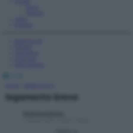
Fitness
Sport
Esercizi
Video
Podcast
Medicina AZ
Farmaci
Calcolatori
Oroscopo
Abbonamenti
Facebook
X
Instagram
Home
»
Medicina A-Z
legamento breve
Redazione Starbene
1 Gennaio 2025 – Lettura 1 minuto
Seguici su