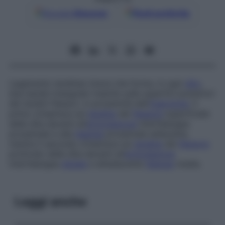
Google
Discover
Fonti preferite
Legamento tendineo breve che forma, in ogni
dito
,
due bande triangolari inserite sulle superfici posteriori
dei tendini flessori, in prossimità dell’
inserzione
. Il
primo s’inserisce sul
tendine
del
flessore
superficiale
delle dita davanti all’
articolazione
interfalangea
prossimale e alla
falange
prossimale adiacente,
mentre il secondo s’inserisce sul
tendine
del
flessore
profondo delle dita davanti all’
articolazione
interfalangea
distale
e all’adiacente
falange
media.
Leggi anche