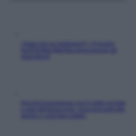
«Oggi che se magnamo?»: 4 ricette
facili di Max Mariola senza pesare gli
ingredienti
Perché la pressione con il caldo scende
e sale all’improvviso: cosa succede alle
donne e cosa fare subito