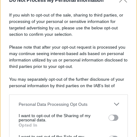
Do Not Process My Personal Information
Informativa
Privacy Policy
If you wish to opt-out of the sale, sharing to third parties, or
Cookie Policy
processing of your personal or sensitive information for
Note Legali
targeted advertising by us, please use the below opt-out
Preferenze Privacy
section to confirm your selection.
Please note that after your opt-out request is processed you
may continue seeing interest-based ads based on personal
information utilized by us or personal information disclosed to
third parties prior to your opt-out.
You may separately opt-out of the further disclosure of your
personal information by third parties on the IAB’s list of
downstream participants.
Personal Data Processing Opt Outs
This information may also be disclosed by us to third parties
on the IAB’s List of Downstream Participants that may further
I want to opt-out of the Sharing of my
disclose it to other third parties.
personal data.
Opted In
Please note that this website/app uses one or more Google
services and may gather and store information including but
I want to opt-out of the Sale of my