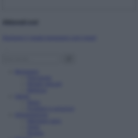
Abbonati ora!
Starbene ti regala benessere ogni mese!
Benessere
Psicologia
Rimedi naturali
Bellezza
Salute
News
Problemi e soluzioni
Alimentazione
Mangiare sano
Diete
Ricette