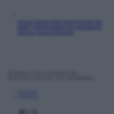
Doccia, lavarsi tutti i giorni fa male alla
pelle? I miti da sfatare per proteggerla
davvero senza stressarla
© Belpietro Edizioni Periodiche SRL –
Riproduzione riservata – P.Iva 13673600964
Chi siamo
Pubblicità
Facebook
X
Instagram