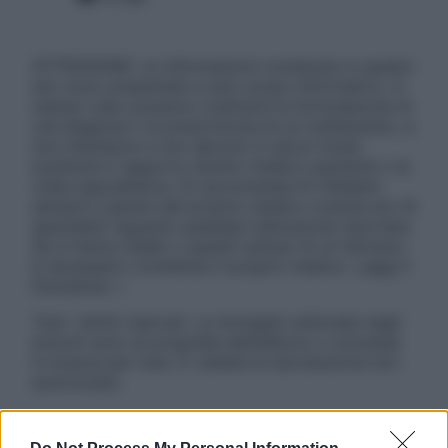
ATTENZIONE: Le informazioni contenute in questo
sito sono presentate a solo scopo informativo, in
nessun caso possono costituire la formulazione di
una diagnosi o la prescrizione di un trattamento, e
non intendono e non devono in alcun modo
sostituire il rapporto diretto medico-paziente o la
visita specialistica. Si raccomanda di chiedere
sempre il parere del proprio medico curante e/o di
specialisti riguardo qualsiasi indicazione riportata.
Se si hanno dubbi o quesiti sull’uso di un farmaco
è necessario contattare il proprio medico. Leggi il
Disclaimer »
Tutti i diritti riservati. Le immagini utilizzate negli
articoli sono di proprietà dell’editore o concesse
in licenza per l’uso. È vietata la riproduzione non
autorizzata.