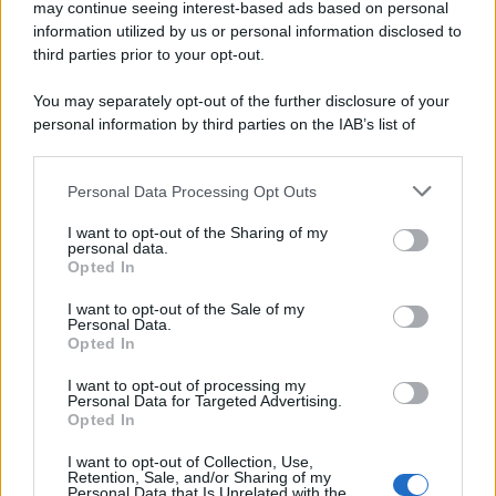
may continue seeing interest-based ads based on personal
information utilized by us or personal information disclosed to
third parties prior to your opt-out.
You may separately opt-out of the further disclosure of your
personal information by third parties on the IAB’s list of
downstream participants.
Personal Data Processing Opt Outs
This information may also be disclosed by us to third parties
on the IAB’s List of Downstream Participants that may further
I want to opt-out of the Sharing of my
disclose it to other third parties.
personal data.
Opted In
Please note that this website/app uses one or more Google
services and may gather and store information including but
I want to opt-out of the Sale of my
Personal Data.
not limited to your visit or usage behaviour. You may click to
Opted In
grant or deny consent to Google and its third-party tags to
use your data for below specified purposes in below Google
I want to opt-out of processing my
consent section.
Personal Data for Targeted Advertising.
Opted In
I want to opt-out of Collection, Use,
Retention, Sale, and/or Sharing of my
Personal Data that Is Unrelated with the