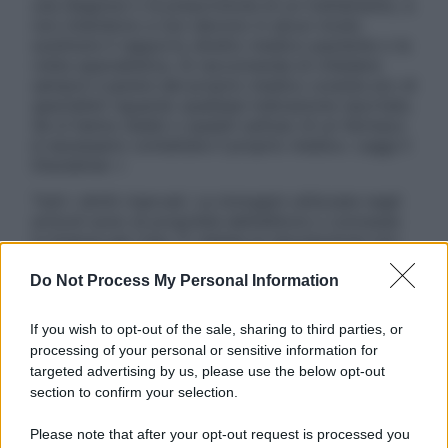
una diagnosi o la prescrizione di un trattamento, e
non intendono e non devono in alcun modo
sostituire il rapporto diretto medico-paziente o la
visita specialistica. Si raccomanda di chiedere
sempre il parere del proprio medico curante e/o di
specialisti riguardo qualsiasi indicazione riportata.
Se si hanno dubbi o quesiti sull’uso di un farmaco
è necessario contattare il proprio medico. Leggi il
Disclaimer »
Tutti i diritti riservati. Le immagini utilizzate negli
articoli sono di proprietà dell’editore o concesse
in licenza per l’uso. È vietata la riproduzione non
autorizzata.
Do Not Process My Personal Information
If you wish to opt-out of the sale, sharing to third parties, or
Informativa
processing of your personal or sensitive information for
Privacy Policy
targeted advertising by us, please use the below opt-out
Cookie Policy
section to confirm your selection.
Note Legali
Preferenze Privacy
Please note that after your opt-out request is processed you