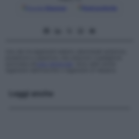
Google
Discover
Fonti preferite
Uno dei tre legamenti esterni, denominati
anteriore
,
posteriore
e
superiore
, che uniscono il padiglione
auricolare all’
osso temporale
. Sono detti anche
legamenti dell’orecchio
o
legamenti di Valsalva
.
Leggi anche