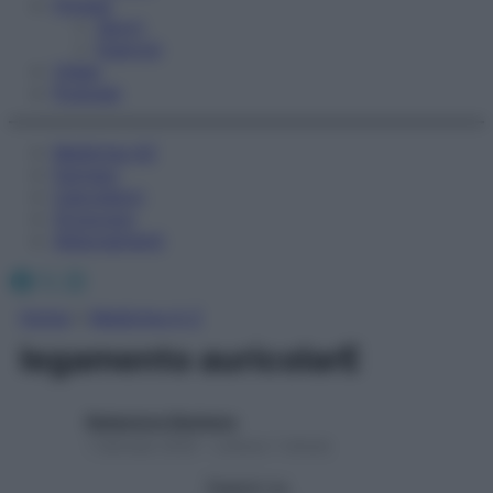
Fitness
Sport
Esercizi
Video
Podcast
Medicina AZ
Farmaci
Calcolatori
Oroscopo
Abbonamenti
Facebook
X
Instagram
Home
»
Medicina A-Z
legamento auricolarE
Redazione Starbene
1 Gennaio 2025 – Lettura 1 minuto
Seguici su