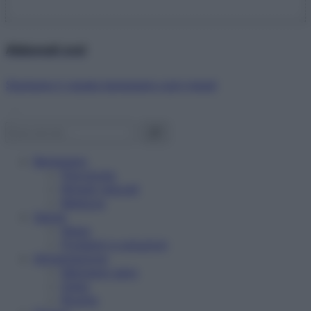
Abbonati ora!
Starbene ti regala benessere ogni mese!
Benessere
Psicologia
Rimedi naturali
Bellezza
Salute
News
Problemi e soluzioni
Alimentazione
Mangiare sano
Diete
Ricette