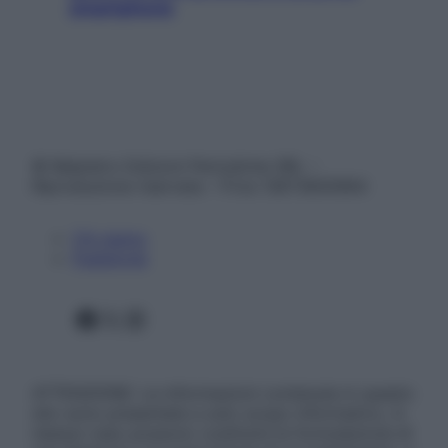
smartphone
© Belpietro Edizioni Periodiche SRL –
Riproduzione riservata – P.Iva 13673600964
Chi siamo
Pubblicità
Facebook
X
Instagram
ATTENZIONE: Le informazioni contenute in questo
sito sono presentate a solo scopo informativo, in
nessun caso possono costituire la formulazione di