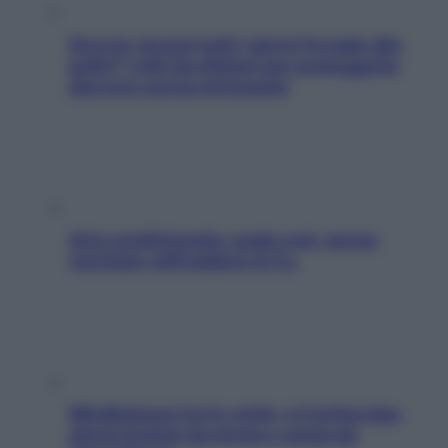
Doccia, lavarsi tutti i giorni fa male alla
pelle? I miti da sfatare per proteggerla
davvero senza stressarla
Aria condizionata: usala così, senza
rischiare raffreddore & Co.
Mindfulness tra le vette: a Cortina due
giorni lontani da stress e ansia da