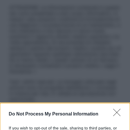
ATTENZIONE: Le informazioni contenute in questo
sito sono presentate a solo scopo informativo, in
nessun caso possono costituire la formulazione di
una diagnosi o la prescrizione di un trattamento, e
non intendono e non devono in alcun modo
sostituire il rapporto diretto medico-paziente o la
visita specialistica. Si raccomanda di chiedere
sempre il parere del proprio medico curante e/o di
specialisti riguardo qualsiasi indicazione riportata.
Se si hanno dubbi o quesiti sull’uso di un farmaco
è necessario contattare il proprio medico. Leggi il
Disclaimer »
Tutti i diritti riservati. Le immagini utilizzate negli
articoli sono di proprietà dell’editore o concesse
in licenza per l’uso. È vietata la riproduzione non
autorizzata.
Do Not Process My Personal Information
Informativa
If you wish to opt-out of the sale, sharing to third parties, or