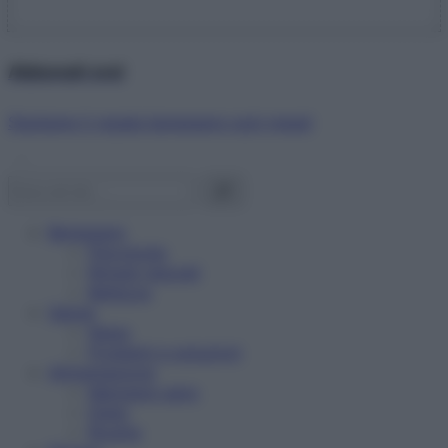
Abbonati ora!
Starbene ti regala benessere ogni mese!
Benessere
Psicologia
Rimedi naturali
Bellezza
Salute
News
Problemi e soluzioni
Alimentazione
Mangiare sano
Diete
Ricette