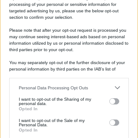
Privacy Policy
processing of your personal or sensitive information for
Cookie Policy
targeted advertising by us, please use the below opt-out
Note Legali
section to confirm your selection.
Preferenze Privacy
Please note that after your opt-out request is processed you
may continue seeing interest-based ads based on personal
information utilized by us or personal information disclosed to
third parties prior to your opt-out.
You may separately opt-out of the further disclosure of your
personal information by third parties on the IAB’s list of
downstream participants.
Personal Data Processing Opt Outs
This information may also be disclosed by us to third parties
on the IAB’s List of Downstream Participants that may further
I want to opt-out of the Sharing of my
disclose it to other third parties.
personal data.
Opted In
Please note that this website/app uses one or more Google
services and may gather and store information including but
I want to opt-out of the Sale of my
Personal Data.
not limited to your visit or usage behaviour. You may click to
Opted In
grant or deny consent to Google and its third-party tags to