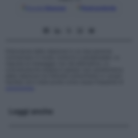
Google
Discover
Fonti preferite
Distorsione della relazione in cui due persone
comunicano in modo contorto e paradossale. La
risposta al messaggio non dà alternativa. La
comunicazione doppia è spesso una caratteristica
della relazione tra individui schizofrenici e i propri
familiari ed è stata posta come causa frequente di
schizofrenia
.
Leggi anche