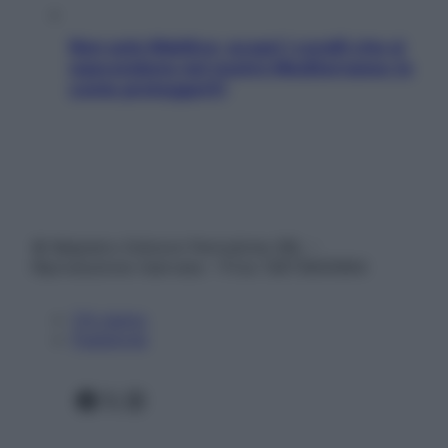
Non solo Maldive: scopri i coralli che si
nascondono nel nostro Mediterraneo (e
come proteggerli)
© Belpietro Edizioni Periodiche SRL –
Riproduzione riservata – P.Iva 13673600964
Chi siamo
Pubblicità
Facebook
X
Instagram