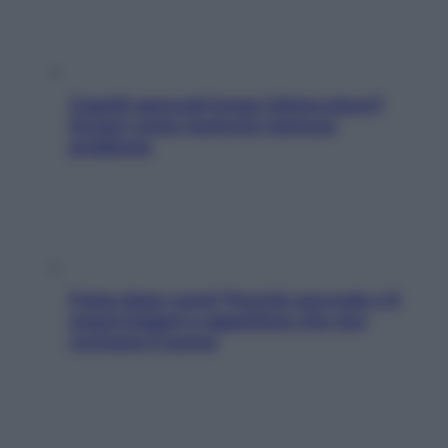
Capelli spezzati lungo l’attaccatura?
Scopri come risolvere l’annoso
problema
Fame dopo cena? Perché succede e 6
snack leggeri e appetitosi che non
rovinano il sonno