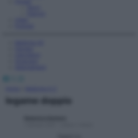
Fitness
Sport
Esercizi
Video
Podcast
Medicina AZ
Farmaci
Calcolatori
Oroscopo
Abbonamenti
Facebook
X
Instagram
Home
»
Medicina A-Z
legame doppio
Redazione Starbene
1 Gennaio 2025 – Lettura 1 minuto
Seguici su