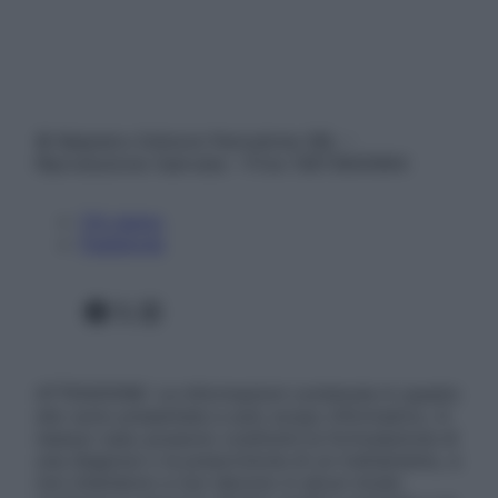
© Belpietro Edizioni Periodiche SRL –
Riproduzione riservata – P.Iva 13673600964
Chi siamo
Pubblicità
Facebook
X
Instagram
ATTENZIONE: Le informazioni contenute in questo
sito sono presentate a solo scopo informativo, in
nessun caso possono costituire la formulazione di
una diagnosi o la prescrizione di un trattamento, e
non intendono e non devono in alcun modo