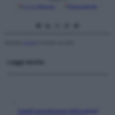
Google
Discover
Fonti preferite
Qualsiasi
tossina
formatasi nel latte.
Leggi anche
Capelli spezzati lungo l’attaccatura?