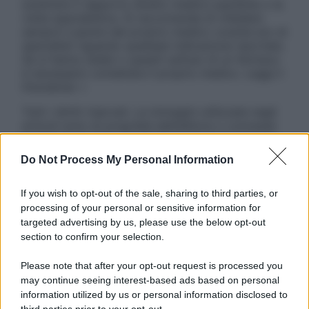
sostituire il rapporto diretto medico-paziente o la
visita specialistica. Si raccomanda di chiedere
sempre il parere del proprio medico curante e/o di
specialisti riguardo qualsiasi indicazione riportata.
Se si hanno dubbi o quesiti sull’uso di un farmaco
è necessario contattare il proprio medico. Leggi il
Disclaimer »
Tutti i diritti riservati. Le immagini utilizzate negli
articoli sono di proprietà dell’editore o concesse
in licenza per l’uso. È vietata la riproduzione non
autorizzata.
Do Not Process My Personal Information
If you wish to opt-out of the sale, sharing to third parties, or
processing of your personal or sensitive information for
Informativa
targeted advertising by us, please use the below opt-out
Privacy Policy
section to confirm your selection.
Cookie Policy
Note Legali
Please note that after your opt-out request is processed you
Preferenze Privacy
may continue seeing interest-based ads based on personal
information utilized by us or personal information disclosed to
third parties prior to your opt-out.