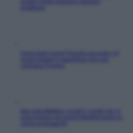
Scopri come risolvere l’annoso
problema
Fame dopo cena? Perché succede e 6
snack leggeri e appetitosi che non
rovinano il sonno
Non solo Maldive: scopri i coralli che si
nascondono nel nostro Mediterraneo (e
come proteggerli)