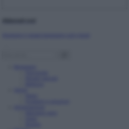
Abbonati ora!
Starbene ti regala benessere ogni mese!
Benessere
Psicologia
Rimedi naturali
Bellezza
Salute
News
Problemi e soluzioni
Alimentazione
Mangiare sano
Diete
Ricette