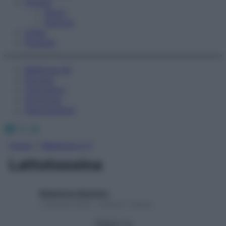
Fitness
Sport
Esercizi
Video
Podcast
Medicina AZ
Farmaci
Calcolatori
Oroscopo
Abbonamenti
Facebook
X
Instagram
Home
»
Medicina A-Z
Lattotossina
Redazione Starbene
1 Gennaio 2025 – Lettura 1 minuto
Seguici su