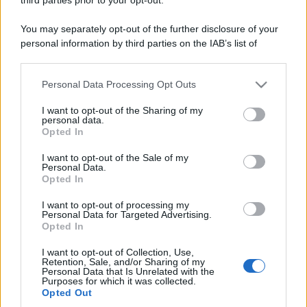
You may separately opt-out of the further disclosure of your
personal information by third parties on the IAB’s list of
downstream participants.
Personal Data Processing Opt Outs
This information may also be disclosed by us to third parties
on the IAB’s List of Downstream Participants that may further
I want to opt-out of the Sharing of my
disclose it to other third parties.
personal data.
Opted In
Please note that this website/app uses one or more Google
services and may gather and store information including but
I want to opt-out of the Sale of my
Personal Data.
not limited to your visit or usage behaviour. You may click to
Opted In
grant or deny consent to Google and its third-party tags to
use your data for below specified purposes in below Google
I want to opt-out of processing my
consent section.
Personal Data for Targeted Advertising.
Opted In
I want to opt-out of Collection, Use,
Retention, Sale, and/or Sharing of my
Personal Data that Is Unrelated with the
Purposes for which it was collected.
Opted Out