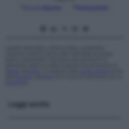
Google
Discover
Fonti preferite
Liquido biancastro, simile al latte, contenente
sostanze nutritive (sono stati individuati proteine,
lipidi e carboidrati) che deriva da secrezioni di
ghiandole uterine e dalla traspirazione attraverso la
parete
dell’
utero
. È presente nella
cavità uterina
prima
dell’
impianto
dell’
uovo
ed è fonte di nutrimento per la
blastocisti
.
Leggi anche