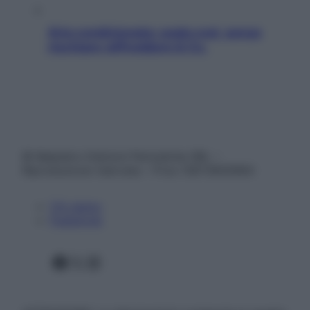
Aria condizionata: usala così, senza
rischiare raffreddore & Co.
© Belpietro Edizioni Periodiche SRL –
Riproduzione riservata – P.Iva 13673600964
Chi siamo
Pubblicità
Facebook
X
Instagram