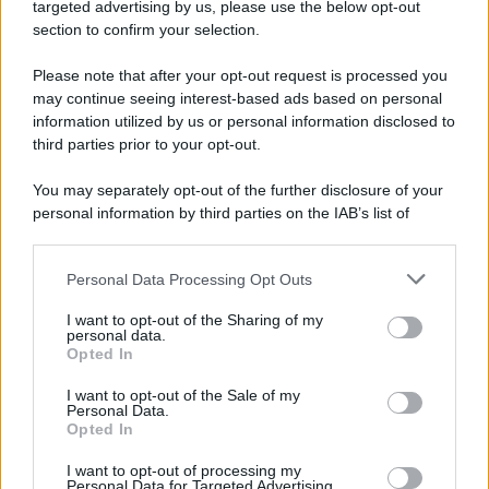
Cookie Policy
targeted advertising by us, please use the below opt-out
Note Legali
section to confirm your selection.
Preferenze Privacy
Please note that after your opt-out request is processed you
may continue seeing interest-based ads based on personal
information utilized by us or personal information disclosed to
third parties prior to your opt-out.
You may separately opt-out of the further disclosure of your
personal information by third parties on the IAB’s list of
downstream participants.
Personal Data Processing Opt Outs
This information may also be disclosed by us to third parties
on the IAB’s List of Downstream Participants that may further
I want to opt-out of the Sharing of my
disclose it to other third parties.
personal data.
Opted In
Please note that this website/app uses one or more Google
services and may gather and store information including but
I want to opt-out of the Sale of my
Personal Data.
not limited to your visit or usage behaviour. You may click to
Opted In
grant or deny consent to Google and its third-party tags to
use your data for below specified purposes in below Google
I want to opt-out of processing my
consent section.
Personal Data for Targeted Advertising.