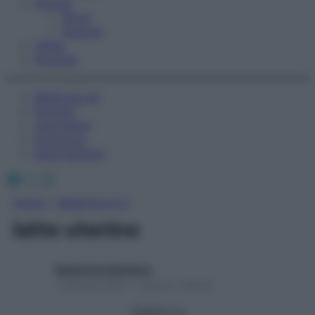
Fitness
Sport
Esercizi
Video
Podcast
Medicina AZ
Farmaci
Calcolatori
Oroscopo
Abbonamenti
Facebook
X
Instagram
Home
»
Medicina A-Z
latte uterino
Redazione Starbene
1 Gennaio 2025 – Lettura 1 minuto
Seguici su