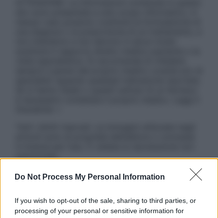
ATTENZIONE: Le informazioni contenute in questo
sito sono presentate a solo scopo informativo, in
nessun caso possono costituire la formulazione di
una diagnosi o la prescrizione di un trattamento, e
non intendono e non devono in alcun modo
sostituire il rapporto diretto medico-paziente o la
visita specialistica. Si raccomanda di chiedere
sempre il parere del proprio medico curante e/o di
specialisti riguardo qualsiasi indicazione riportata.
Se si hanno dubbi o quesiti sull’uso di un farmaco
è necessario contattare il proprio medico. Leggi il
Disclaimer »
Tutti i diritti riservati. Le immagini utilizzate negli
articoli sono di proprietà dell’editore o concesse
in licenza per l’uso. È vietata la riproduzione non
autorizzata.
Do Not Process My Personal Information
Informativa
If you wish to opt-out of the sale, sharing to third parties, or
Privacy Policy
processing of your personal or sensitive information for