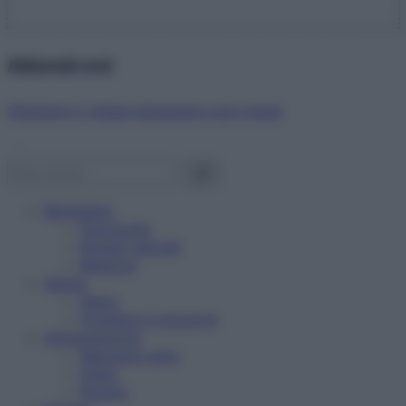
Abbonati ora!
Starbene ti regala benessere ogni mese!
Benessere
Psicologia
Rimedi naturali
Bellezza
Salute
News
Problemi e soluzioni
Alimentazione
Mangiare sano
Diete
Ricette