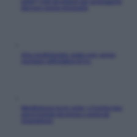
pelle? I miti da sfatare per proteggerla
davvero senza stressarla
Aria condizionata: usala così, senza
rischiare raffreddore & Co.
Mindfulness tra le vette: a Cortina due
giorni lontani da stress e ansia da
smartphone