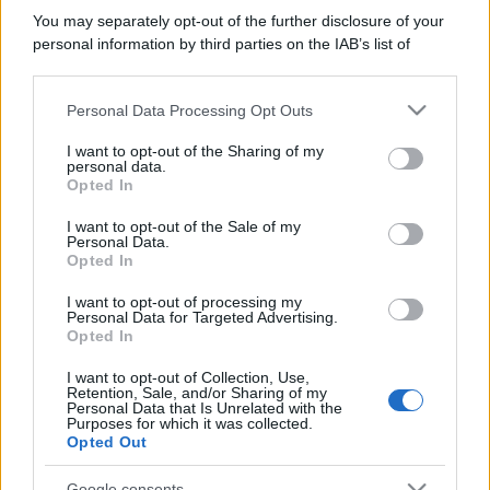
You may separately opt-out of the further disclosure of your
personal information by third parties on the IAB’s list of
downstream participants.
Personal Data Processing Opt Outs
This information may also be disclosed by us to third parties
on the IAB’s List of Downstream Participants that may further
I want to opt-out of the Sharing of my
disclose it to other third parties.
personal data.
Opted In
Please note that this website/app uses one or more Google
services and may gather and store information including but
I want to opt-out of the Sale of my
Personal Data.
not limited to your visit or usage behaviour. You may click to
Opted In
grant or deny consent to Google and its third-party tags to
use your data for below specified purposes in below Google
I want to opt-out of processing my
consent section.
Personal Data for Targeted Advertising.
Opted In
I want to opt-out of Collection, Use,
Retention, Sale, and/or Sharing of my
Personal Data that Is Unrelated with the
Purposes for which it was collected.
Opted Out
Google consents