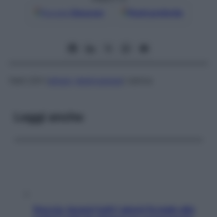
Google
Discover
Fonti preferite
Vedi
LDH (
lattato
deidrogenasi
) sierica
Leggi anche
Doccia, lavarsi tutti i giorni fa male alla