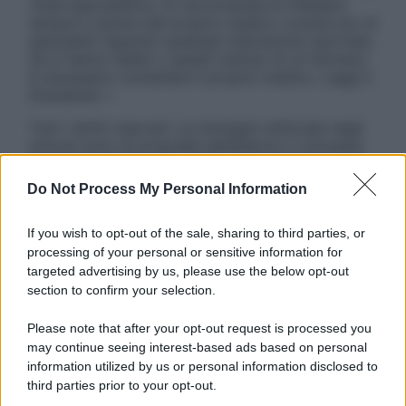
visita specialistica. Si raccomanda di chiedere
sempre il parere del proprio medico curante e/o di
specialisti riguardo qualsiasi indicazione riportata.
Se si hanno dubbi o quesiti sull’uso di un farmaco
è necessario contattare il proprio medico. Leggi il
Disclaimer »
Tutti i diritti riservati. Le immagini utilizzate negli
articoli sono di proprietà dell’editore o concesse
in licenza per l’uso. È vietata la riproduzione non
autorizzata.
Do Not Process My Personal Information
If you wish to opt-out of the sale, sharing to third parties, or
processing of your personal or sensitive information for
Informativa
targeted advertising by us, please use the below opt-out
Privacy Policy
section to confirm your selection.
Cookie Policy
Note Legali
Please note that after your opt-out request is processed you
Preferenze Privacy
may continue seeing interest-based ads based on personal
information utilized by us or personal information disclosed to
third parties prior to your opt-out.