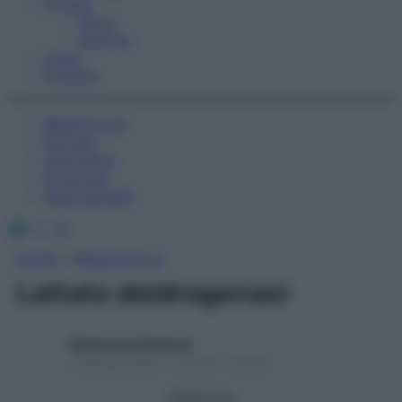
Fitness
Sport
Esercizi
Video
Podcast
Medicina AZ
Farmaci
Calcolatori
Oroscopo
Abbonamenti
Facebook
X
Instagram
Home
»
Medicina A-Z
Lattato deidrogenasi
Redazione Starbene
1 Gennaio 2025 – Lettura 1 minuto
Seguici su