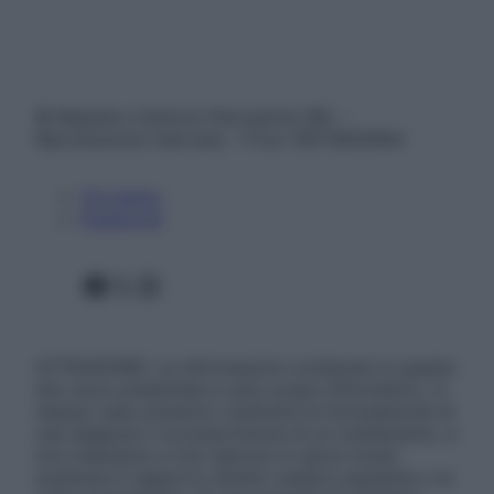
© Belpietro Edizioni Periodiche SRL –
Riproduzione riservata – P.Iva 13673600964
Chi siamo
Pubblicità
Facebook
X
Instagram
ATTENZIONE: Le informazioni contenute in questo
sito sono presentate a solo scopo informativo, in
nessun caso possono costituire la formulazione di
una diagnosi o la prescrizione di un trattamento, e
non intendono e non devono in alcun modo
sostituire il rapporto diretto medico-paziente o la