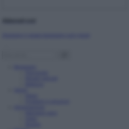
Abbonati ora!
Starbene ti regala benessere ogni mese!
Benessere
Psicologia
Rimedi naturali
Bellezza
Salute
News
Problemi e soluzioni
Alimentazione
Mangiare sano
Diete
Ricette