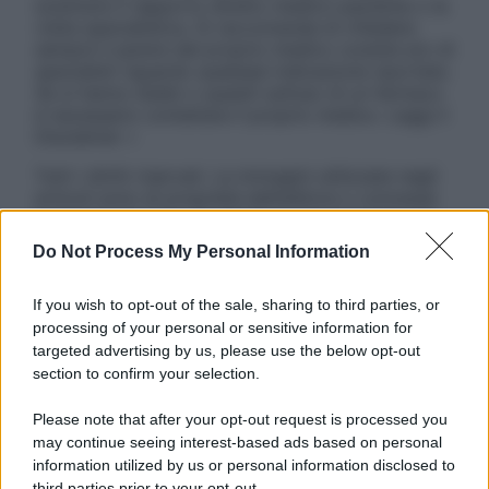
sostituire il rapporto diretto medico-paziente o la
visita specialistica. Si raccomanda di chiedere
sempre il parere del proprio medico curante e/o di
specialisti riguardo qualsiasi indicazione riportata.
Se si hanno dubbi o quesiti sull’uso di un farmaco
è necessario contattare il proprio medico. Leggi il
Disclaimer »
Tutti i diritti riservati. Le immagini utilizzate negli
articoli sono di proprietà dell’editore o concesse
in licenza per l’uso. È vietata la riproduzione non
autorizzata.
Do Not Process My Personal Information
If you wish to opt-out of the sale, sharing to third parties, or
processing of your personal or sensitive information for
Informativa
targeted advertising by us, please use the below opt-out
Privacy Policy
section to confirm your selection.
Cookie Policy
Note Legali
Please note that after your opt-out request is processed you
Preferenze Privacy
may continue seeing interest-based ads based on personal
information utilized by us or personal information disclosed to
third parties prior to your opt-out.