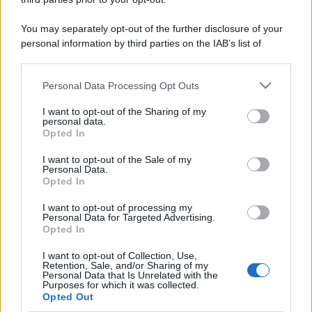
You may separately opt-out of the further disclosure of your
personal information by third parties on the IAB’s list of
downstream participants.
Personal Data Processing Opt Outs
This information may also be disclosed by us to third parties
on the IAB’s List of Downstream Participants that may further
I want to opt-out of the Sharing of my
disclose it to other third parties.
personal data.
Opted In
Please note that this website/app uses one or more Google
services and may gather and store information including but
I want to opt-out of the Sale of my
Personal Data.
not limited to your visit or usage behaviour. You may click to
Opted In
grant or deny consent to Google and its third-party tags to
use your data for below specified purposes in below Google
I want to opt-out of processing my
consent section.
Personal Data for Targeted Advertising.
Opted In
I want to opt-out of Collection, Use,
Retention, Sale, and/or Sharing of my
Personal Data that Is Unrelated with the
Purposes for which it was collected.
Opted Out