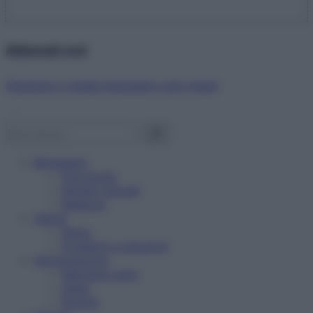
Abbonati ora!
Starbene ti regala benessere ogni mese!
Benessere
Psicologia
Rimedi naturali
Bellezza
Salute
News
Problemi e soluzioni
Alimentazione
Mangiare sano
Diete
Ricette