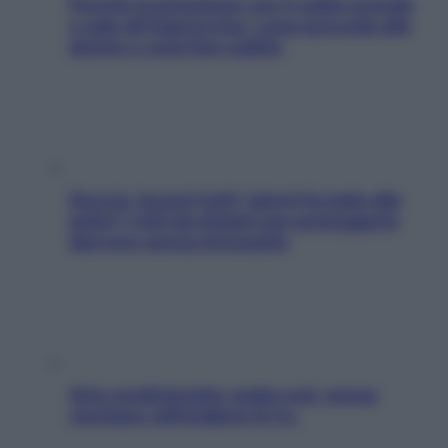
Perché la pressione con il caldo scende
e sale all’improvviso: cosa succede alle
donne e cosa fare subito
Doccia, lavarsi tutti i giorni fa male alla
pelle? I miti da sfatare per proteggerla
davvero senza stressarla
Aria condizionata: usala così, senza
rischiare raffreddore & Co.