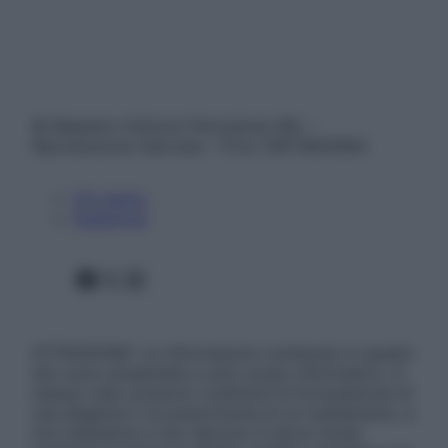
© Belpietro Edizioni Periodiche SRL –
Riproduzione riservata – P.Iva 13673600964
Chi siamo
Pubblicità
Facebook
X
Instagram
ATTENZIONE: Le informazioni contenute in questo
sito sono presentate a solo scopo informativo, in
nessun caso possono costituire la formulazione di
una diagnosi o la prescrizione di un trattamento, e
non intendono e non devono in alcun modo