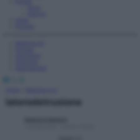
Fitness
Sport
Esercizi
Video
Podcast
Medicina AZ
Farmaci
Calcolatori
Oroscopo
Abbonamenti
Facebook
X
Instagram
Home
»
Medicina A-Z
laterodetrusione
Redazione Starbene
1 Gennaio 2025 – Lettura 1 minuto
Seguici su