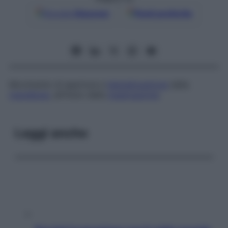
Google
Discover
Fonti preferite
Movimento di apertura e
lateralizzazione
della
mandibola
, all’inizio della
masticazione
.
Leggi anche