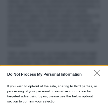
nessun caso possono costituire la formulazione di
una diagnosi o la prescrizione di un trattamento, e
non intendono e non devono in alcun modo
sostituire il rapporto diretto medico-paziente o la
visita specialistica. Si raccomanda di chiedere
sempre il parere del proprio medico curante e/o di
specialisti riguardo qualsiasi indicazione riportata.
Se si hanno dubbi o quesiti sull’uso di un farmaco
è necessario contattare il proprio medico. Leggi il
Disclaimer »
Tutti i diritti riservati. Le immagini utilizzate negli
articoli sono di proprietà dell’editore o concesse
in licenza per l’uso. È vietata la riproduzione non
autorizzata.
Do Not Process My Personal Information
If you wish to opt-out of the sale, sharing to third parties, or
Informativa
processing of your personal or sensitive information for
Privacy Policy
targeted advertising by us, please use the below opt-out
Cookie Policy
section to confirm your selection.
Note Legali