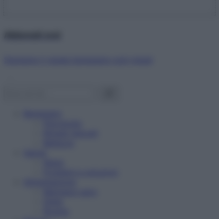
Abbonati ora!
Starbene ti regala benessere ogni mese!
Benessere
Psicologia
Rimedi naturali
Bellezza
Salute
News
Problemi e soluzioni
Alimentazione
Mangiare sano
Diete
Ricette