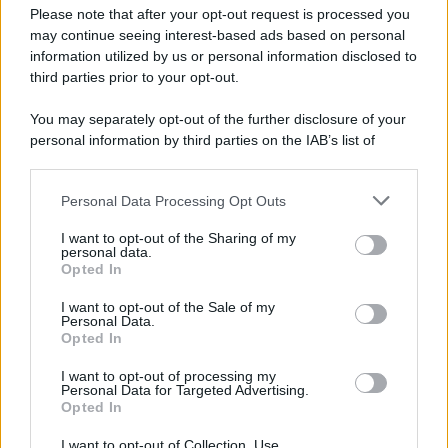
Preferenze Privacy
Please note that after your opt-out request is processed you
may continue seeing interest-based ads based on personal
information utilized by us or personal information disclosed to
third parties prior to your opt-out.
You may separately opt-out of the further disclosure of your
personal information by third parties on the IAB’s list of
downstream participants.
Personal Data Processing Opt Outs
This information may also be disclosed by us to third parties
on the IAB’s List of Downstream Participants that may further
I want to opt-out of the Sharing of my
disclose it to other third parties.
personal data.
Opted In
Please note that this website/app uses one or more Google
services and may gather and store information including but
I want to opt-out of the Sale of my
Personal Data.
not limited to your visit or usage behaviour. You may click to
Opted In
grant or deny consent to Google and its third-party tags to
use your data for below specified purposes in below Google
I want to opt-out of processing my
consent section.
Personal Data for Targeted Advertising.
Opted In
I want to opt-out of Collection, Use,