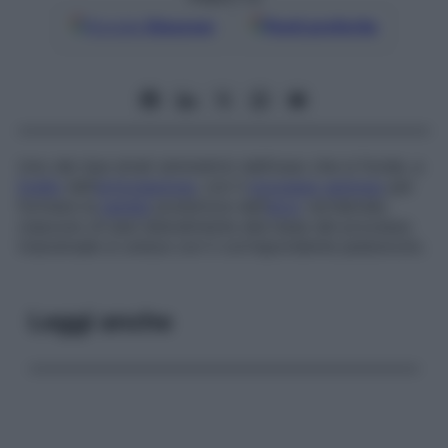
Google
Discover
Fonti preferite
Uno dei due strati simmetrici dell’osso che si fonde, a
livello
dell’
articolazione
, con il
processo spinoso
per
formare la
parete
posteriore dell’
arco
vertebrale;
ciascuno di essi lateralmente alla base del processo
trasversale si unisce con il corrispondente peduncolo.
Leggi anche