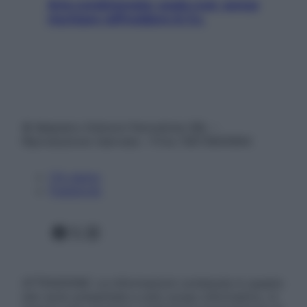
Aria condizionata: usala così, senza
rischiare raffreddore & Co.
© Belpietro Edizioni Periodiche SRL –
Riproduzione riservata – P.Iva 13673600964
Chi siamo
Pubblicità
Facebook
X
Instagram
ATTENZIONE: Le informazioni contenute in questo
sito sono presentate a solo scopo informativo, in