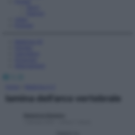
Fitness
Sport
Esercizi
Video
Podcast
Medicina AZ
Farmaci
Calcolatori
Oroscopo
Abbonamenti
Facebook
X
Instagram
Home
»
Medicina A-Z
lamina dell’arco vertebrale
Redazione Starbene
1 Gennaio 2025 – Lettura 1 minuto
Seguici su