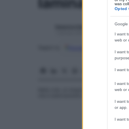
lamina cutic
was col
Opted 
Google 
Redazione Starbene
1 Gennaio 2025 – Lettura 1 minuto
I want t
web or d
Google
Discover
Fon
Seguici su
I want t
purpose
I want 
I want t
Nella cute, un singolo strato di cellule s
web or d
che è esternamente strettamente adeso al
I want t
or app.
I want t