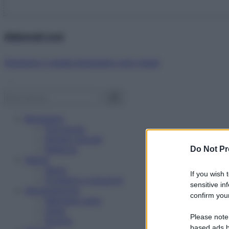
Abbonati ora!
Starbene ti regala benessere ogni mese!
Benessere
Psicologia
Rimedi naturali
Bellezza
Do Not Pr
Salute
News
If you wish 
Problemi e soluzioni
sensitive in
Alimentazione
confirm your
Mangiare sano
Diete
Please note
Ricette
based ads b