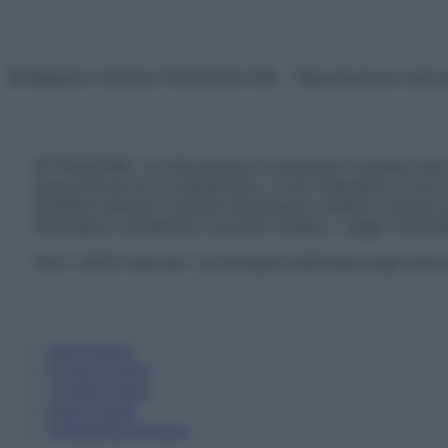
© Belpietro Edizioni Periodiche SRL – Riproduzione riser
ATTENZIONE: Le informazioni contenute in questo sito 
prescrizione di un trattamento, e non intendono e non 
chiedere sempre il parere del proprio medico curante e/o
necessario contattare il proprio medico. Leggi il Discl
Tutti i diritti riservati. Le immagini utilizzate negli ar
Informativa
Privacy Policy
Cookie Policy
Note Legali
Preferenze Privacy