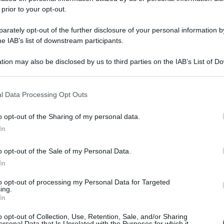
 prior to your opt-out.
rately opt-out of the further disclosure of your personal information by
he IAB’s list of downstream participants.
tion may also be disclosed by us to third parties on the IAB’s List of 
 that may further disclose it to other third parties.
 that this website/app uses one or more Google services and may gath
l Data Processing Opt Outs
including but not limited to your visit or usage behaviour. You may click 
 to Google and its third-party tags to use your data for below specifi
o opt-out of the Sharing of my personal data.
ogle consent section.
In
o opt-out of the Sale of my Personal Data.
In
to opt-out of processing my Personal Data for Targeted
ing.
In
o opt-out of Collection, Use, Retention, Sale, and/or Sharing
ersonal Data that Is Unrelated with the Purposes for which it