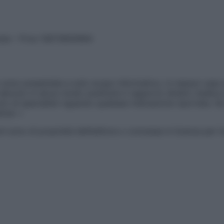
vata – P.Iva 13673600964
sono presentate a solo scopo informativo, in nessun caso p
devono in alcun modo sostituire il rapporto diretto medico-p
 di specialisti riguardo qualsiasi indicazione riportata. Se
aimer »
ticoli sono di proprietà dell’editore o concesse in licenza per 