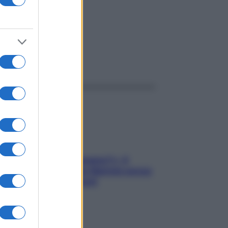
ggi anche
«Oggi che se magnamo?»: 4
ricette facili di Max Mariola senza
pesare gli ingredienti