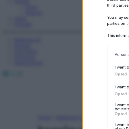
Fitness
third parties
Sport
Esercizi
You may sepa
Video
parties on t
Podcast
This informa
Medicina AZ
Participants
Farmaci
Calcolatori
Please note
Persona
Oroscopo
information 
Abbonamenti
deny consent
I want t
in below Go
Facebook
X
Instagram
Opted 
I want t
Opted 
I want 
Advertis
Opted 
Home
»
Medicina A-Z
I want t
of my P