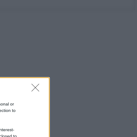
sonal or
ection to
nterest-
closed to