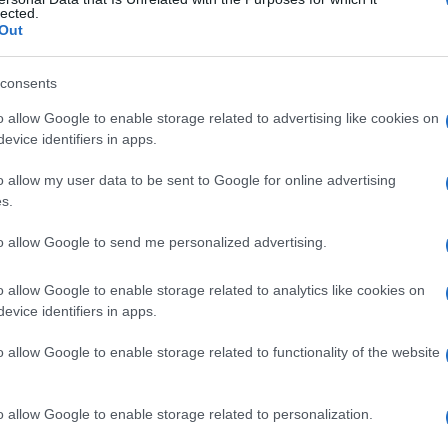
olare
lected.
Out
consents
Le
o allow Google to enable storage related to advertising like cookies on
evice identifiers in apps.
ti preferite
o allow my user data to be sent to Google for online advertising
s.
to allow Google to send me personalized advertising.
o allow Google to enable storage related to analytics like cookies on
quamose con nuclei atrofici, detto anche
epidermicula
,
evice identifiers in apps.
la radice del pelo.
o allow Google to enable storage related to functionality of the website
o allow Google to enable storage related to personalization.