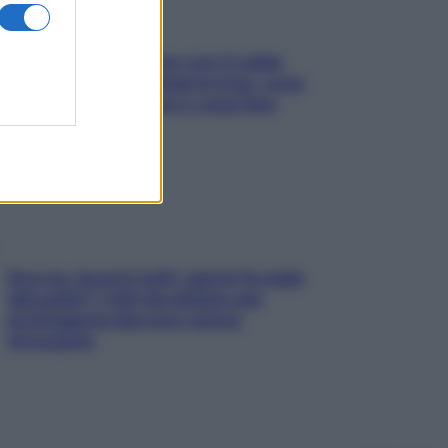
Perché la pressione con il caldo
scende e sale all’improvviso: cosa
succede alle donne e cosa fare
subito
Doccia, lavarsi tutti i giorni fa male
alla pelle? I miti da sfatare per
proteggerla davvero senza
stressarla