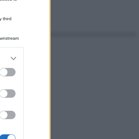
 third
Downstream
er and store
to grant or
ed purposes