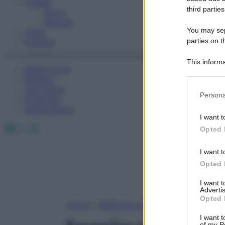
Fitness
third parties
Sport
Esercizi
You may sepa
Video
parties on t
Podcast
This informa
Medicina AZ
Participants
Farmaci
Calcolatori
Please note
Persona
Oroscopo
information 
Abbonamenti
deny consent
I want t
in below Go
Facebook
X
Instagram
Opted 
I want t
Opted 
I want 
Advertis
Opted 
Home
»
Medicina A-Z
I want t
of my P