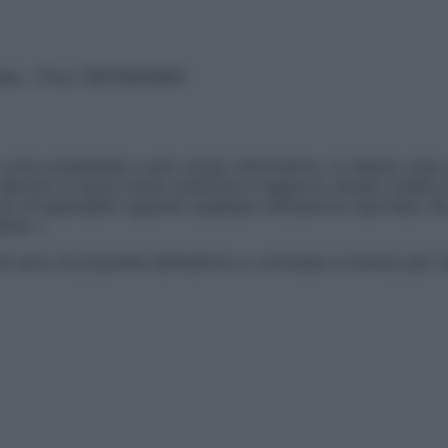
vata – P.Iva 13673600964
sono presentate a solo scopo informativo, in nessun caso p
devono in alcun modo sostituire il rapporto diretto medico-p
 di specialisti riguardo qualsiasi indicazione riportata. Se
aimer »
ticoli sono di proprietà dell’editore o concesse in licenza per 