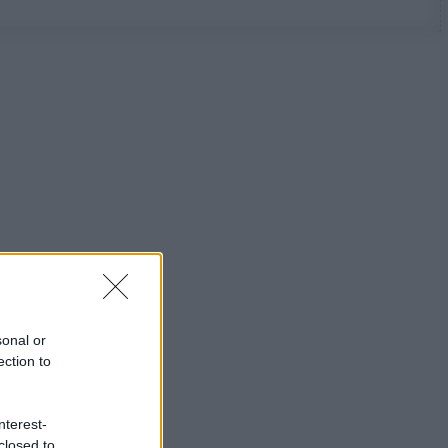
sonal or
ection to
nterest-
closed to