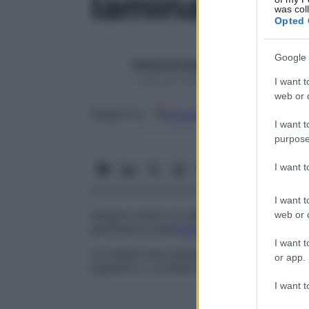
lamina basal
was col
Opted 
Google 
Redazione Starbene
1 Gennaio 2025 – Lettura 1 minuto
I want t
web or d
Google
Discover
Fon
Seguici su
I want t
purpose
I want 
I want t
Singolo strato di cellule cilindriche che 
web or d
germinativa dell’
epidermide
.
I want t
Le cellule sono perpendicolari alla
membr
or app.
pigmenti o cromatociti.
I want t