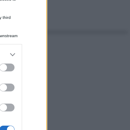
 third
Downstream
er and store
to grant or
ed purposes