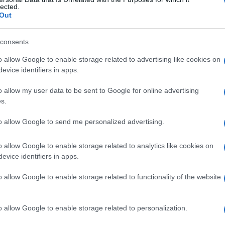
e dell’epidermide
lected.
Out
consents
Le
o allow Google to enable storage related to advertising like cookies on
evice identifiers in apps.
ti preferite
o allow my user data to be sent to Google for online advertising
s.
to allow Google to send me personalized advertising.
o allow Google to enable storage related to analytics like cookies on
formano lo strato più profondo della
porzione
evice identifiers in apps.
o allow Google to enable storage related to functionality of the website
ana basale
e contengono
mitosi
e occasionalmente
o allow Google to enable storage related to personalization.