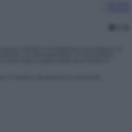
Chi siamo
Pubblicità
Faceb
X
In
ossono costituire la formulazione di una diagnosi o la
aziente o la visita specialistica. Si raccomanda di
 si hanno dubbi o quesiti sull’uso di un farmaco è
l’uso. È vietata la riproduzione non autorizzata.