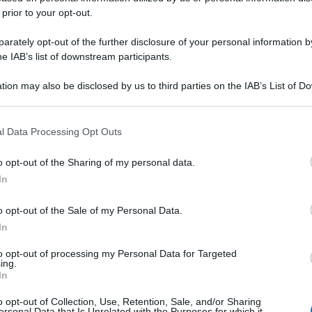
 prior to your opt-out.
rately opt-out of the further disclosure of your personal information by
he IAB’s list of downstream participants.
tion may also be disclosed by us to third parties on the IAB’s List of 
 that may further disclose it to other third parties.
 that this website/app uses one or more Google services and may gath
l Data Processing Opt Outs
including but not limited to your visit or usage behaviour. You may click 
 to Google and its third-party tags to use your data for below specifi
o opt-out of the Sharing of my personal data.
ogle consent section.
In
o opt-out of the Sale of my Personal Data.
In
to opt-out of processing my Personal Data for Targeted
ing.
In
o opt-out of Collection, Use, Retention, Sale, and/or Sharing
ersonal Data that Is Unrelated with the Purposes for which it