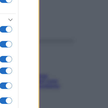
ggi anche
Capelli spezzati lungo
l’attaccatura? Scopri come
risolvere l’annoso problema