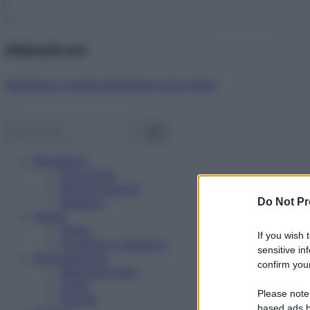
Abbonati ora!
Starbene ti regala benessere ogni mese!
Benessere
Psicologia
Rimedi naturali
Bellezza
Do Not Pr
Salute
News
If you wish 
Problemi e soluzioni
sensitive in
Alimentazione
confirm your
Mangiare sano
Diete
Please note
Ricette
based ads b