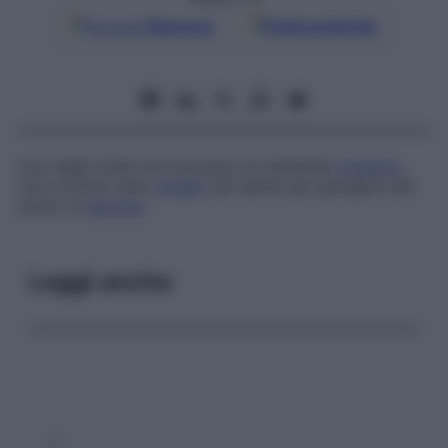
Google
Discover
Fonti preferite
Uno degli strati microscopici di materiale
organico
che corrono nello
smalto
del dente per giungere allo
strato di
dentina
.
Leggi anche