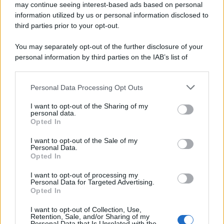
may continue seeing interest-based ads based on personal
information utilized by us or personal information disclosed to
third parties prior to your opt-out.
You may separately opt-out of the further disclosure of your
personal information by third parties on the IAB’s list of
downstream participants.
Personal Data Processing Opt Outs
This information may also be disclosed by us to third parties
on the IAB’s List of Downstream Participants that may further
I want to opt-out of the Sharing of my
disclose it to other third parties.
personal data.
Opted In
Please note that this website/app uses one or more Google
services and may gather and store information including but
I want to opt-out of the Sale of my
Personal Data.
not limited to your visit or usage behaviour. You may click to
Opted In
grant or deny consent to Google and its third-party tags to
use your data for below specified purposes in below Google
I want to opt-out of processing my
consent section.
Personal Data for Targeted Advertising.
Opted In
I want to opt-out of Collection, Use,
Retention, Sale, and/or Sharing of my
Personal Data that Is Unrelated with the