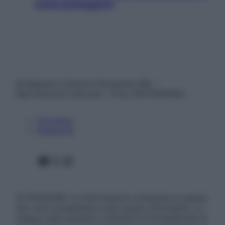
come proteggerli)
© Belpietro Edizioni Periodiche SRL –
Riproduzione riservata – P.Iva 13673600964
Chi siamo
Pubblicità
Facebook
X
Instagram
ATTENZIONE: Le informazioni contenute in questo
sito sono presentate a solo scopo informativo, in
nessun caso possono costituire la formulazione di