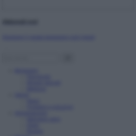
Abbonati ora!
Starbene ti regala benessere ogni mese!
Benessere
Psicologia
Rimedi naturali
Bellezza
Salute
News
Problemi e soluzioni
Alimentazione
Mangiare sano
Diete
Ricette