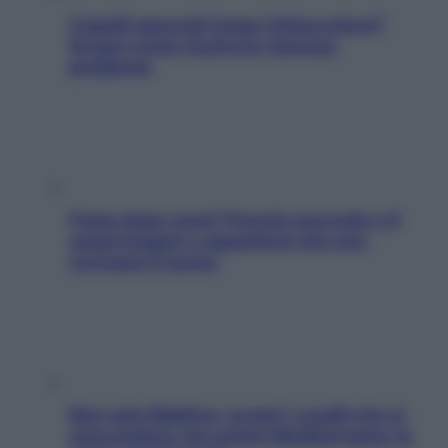
Capelli spezzati lungo l’attaccatura?
Scopri come risolvere l’annoso
problema
Fame dopo cena? Perché succede e 6
snack leggeri e appetitosi che non
rovinano il sonno
Non solo Maldive: scopri i coralli che si
nascondono nel nostro Mediterraneo (e