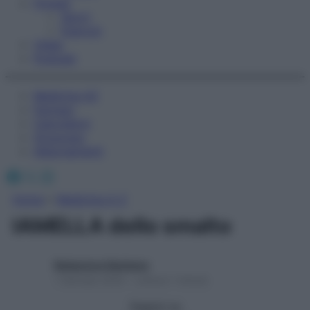
Fitness
Sport
Esercizi
Video
Podcast
Medicina AZ
Farmaci
Calcolatori
Oroscopo
Abbonamenti
Facebook
X
Instagram
Home
»
Medicina A-Z
lAMELLA dello smalto
Redazione Starbene
1 Gennaio 2025 – Lettura 1 minuto
Seguici su