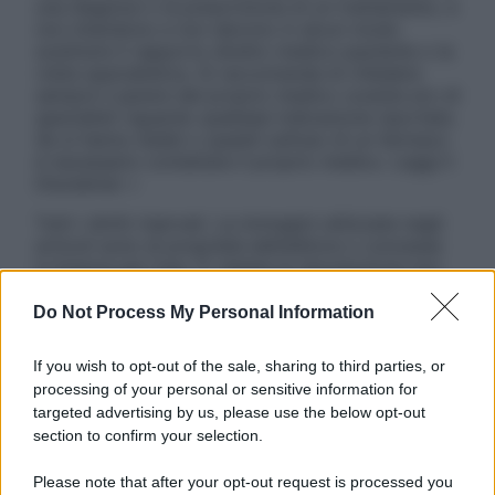
una diagnosi o la prescrizione di un trattamento, e
non intendono e non devono in alcun modo
sostituire il rapporto diretto medico-paziente o la
visita specialistica. Si raccomanda di chiedere
sempre il parere del proprio medico curante e/o di
specialisti riguardo qualsiasi indicazione riportata.
Se si hanno dubbi o quesiti sull’uso di un farmaco
è necessario contattare il proprio medico. Leggi il
Disclaimer »
Tutti i diritti riservati. Le immagini utilizzate negli
articoli sono di proprietà dell’editore o concesse
in licenza per l’uso. È vietata la riproduzione non
autorizzata.
Do Not Process My Personal Information
If you wish to opt-out of the sale, sharing to third parties, or
Informativa
processing of your personal or sensitive information for
Privacy Policy
targeted advertising by us, please use the below opt-out
Cookie Policy
section to confirm your selection.
Note Legali
Preferenze Privacy
Please note that after your opt-out request is processed you