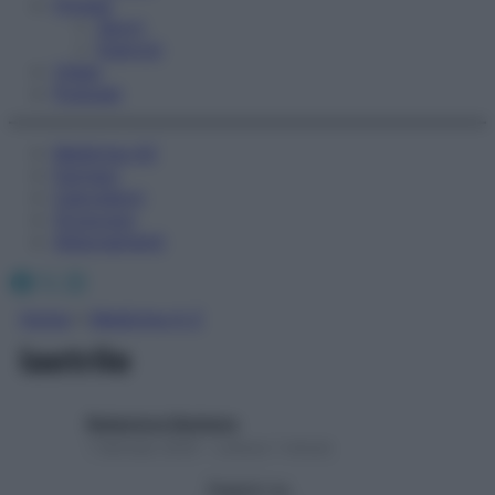
Fitness
Sport
Esercizi
Video
Podcast
Medicina AZ
Farmaci
Calcolatori
Oroscopo
Abbonamenti
Facebook
X
Instagram
Home
»
Medicina A-Z
laetrile
Redazione Starbene
1 Gennaio 2025 – Lettura 1 minuto
Seguici su