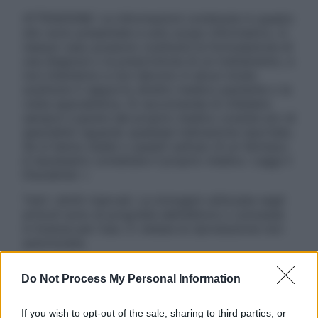
ATTENZIONE: Le informazioni contenute in questo
sito sono presentate a solo scopo informativo, in
nessun caso possono costituire la formulazione di
una diagnosi o la prescrizione di un trattamento, e
non intendono e non devono in alcun modo
sostituire il rapporto diretto medico-paziente o la
visita specialistica. Si raccomanda di chiedere
sempre il parere del proprio medico curante e/o di
specialisti riguardo qualsiasi indicazione riportata.
Se si hanno dubbi o quesiti sull’uso di un farmaco
è necessario contattare il proprio medico. Leggi il
Disclaimer »
Tutti i diritti riservati. Le immagini utilizzate negli
articoli sono di proprietà dell’editore o concesse
in licenza per l’uso. È vietata la riproduzione non
autorizzata.
Do Not Process My Personal Information
Informativa
If you wish to opt-out of the sale, sharing to third parties, or