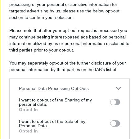
Privacy Policy
processing of your personal or sensitive information for
Cookie Policy
targeted advertising by us, please use the below opt-out
Note Legali
section to confirm your selection.
Preferenze Privacy
Please note that after your opt-out request is processed you
may continue seeing interest-based ads based on personal
information utilized by us or personal information disclosed to
third parties prior to your opt-out.
You may separately opt-out of the further disclosure of your
personal information by third parties on the IAB’s list of
downstream participants.
Personal Data Processing Opt Outs
This information may also be disclosed by us to third parties
on the IAB’s List of Downstream Participants that may further
I want to opt-out of the Sharing of my
disclose it to other third parties.
personal data.
Opted In
Please note that this website/app uses one or more Google
services and may gather and store information including but
I want to opt-out of the Sale of my
Personal Data.
not limited to your visit or usage behaviour. You may click to
Opted In
grant or deny consent to Google and its third-party tags to