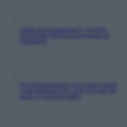
«Oggi che se magnamo?»: 4 ricette
facili di Max Mariola senza pesare gli
ingredienti
Perché la pressione con il caldo scende
e sale all’improvviso: cosa succede alle
donne e cosa fare subito