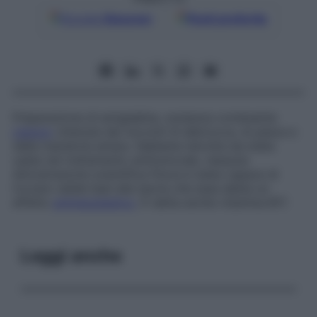
Google
Discover
Fonti preferite
Preparazione di amigdalina, sostanza contenente
cianuro
ottenuta dai noccioli di albicocca, di pesca e
dalla mandorla amara. Sebbene talvolta sia stata
usata nel trattamento antitumorale, nessuna
dimostrazione scientifica finora è stata capace di
trovare valide basi alla teoria che essa abbia un
effetto
antineoplastico
. È detta anche
vitamina B17
.
Leggi anche