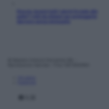
Doccia, lavarsi tutti i giorni fa male alla
pelle? I miti da sfatare per proteggerla
davvero senza stressarla
© Belpietro Edizioni Periodiche SRL –
Riproduzione riservata – P.Iva 13673600964
Chi siamo
Pubblicità
Facebook
X
Instagram