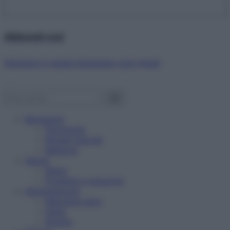
Abbonati ora!
Starbene ti regala benessere ogni mese!
Benessere
Psicologia
Rimedi naturali
Bellezza
Salute
News
Problemi e soluzioni
Alimentazione
Mangiare sano
Diete
Ricette