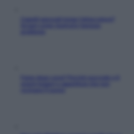
Capelli spezzati lungo l’attaccatura?
Scopri come risolvere l’annoso
problema
Fame dopo cena? Perché succede e 6
snack leggeri e appetitosi che non
rovinano il sonno