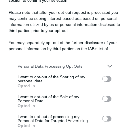
Note Legali
section to confirm your selection.
Preferenze Privacy
Please note that after your opt-out request is processed you
may continue seeing interest-based ads based on personal
information utilized by us or personal information disclosed to
third parties prior to your opt-out.
You may separately opt-out of the further disclosure of your
personal information by third parties on the IAB’s list of
downstream participants.
Personal Data Processing Opt Outs
This information may also be disclosed by us to third parties
on the IAB’s List of Downstream Participants that may further
I want to opt-out of the Sharing of my
disclose it to other third parties.
personal data.
Opted In
Please note that this website/app uses one or more Google
services and may gather and store information including but
I want to opt-out of the Sale of my
Personal Data.
not limited to your visit or usage behaviour. You may click to
Opted In
grant or deny consent to Google and its third-party tags to
use your data for below specified purposes in below Google
I want to opt-out of processing my
consent section.
Personal Data for Targeted Advertising.
Opted In