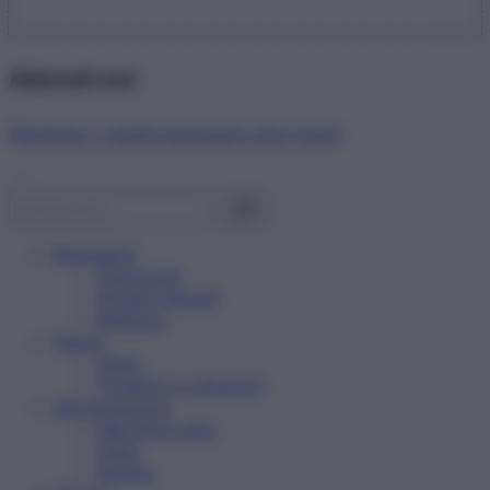
Abbonati ora!
Starbene ti regala benessere ogni mese!
Benessere
Psicologia
Rimedi naturali
Bellezza
Salute
News
Problemi e soluzioni
Alimentazione
Mangiare sano
Diete
Ricette