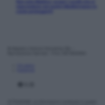
Non solo Maldive: scopri i coralli che si
nascondono nel nostro Mediterraneo (e
come proteggerli)
© Belpietro Edizioni Periodiche SRL –
Riproduzione riservata – P.Iva 13673600964
Chi siamo
Pubblicità
Facebook
X
Instagram
ATTENZIONE: Le informazioni contenute in questo