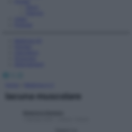
Fitness
Sport
Esercizi
Video
Podcast
Medicina AZ
Farmaci
Calcolatori
Oroscopo
Abbonamenti
Facebook
X
Instagram
Home
»
Medicina A-Z
lacuna muscolare
Redazione Starbene
1 Gennaio 2025 – Lettura 1 minuto
Seguici su