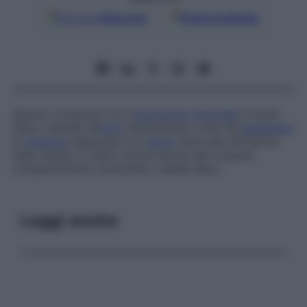
Google
Discover
Fonti preferite
Spazio compreso tra il
legamento inguinale
e l’osso
iliaco, laterale all’
arco
ileopettineo e che dà
passaggio
al
muscolo
ileopsoas e al
nervo
femorale all’interno
dello stesso. È detto anche
lacuna dei muscoli
,
compartimento muscolare
,
canale iliaco
.
Leggi anche