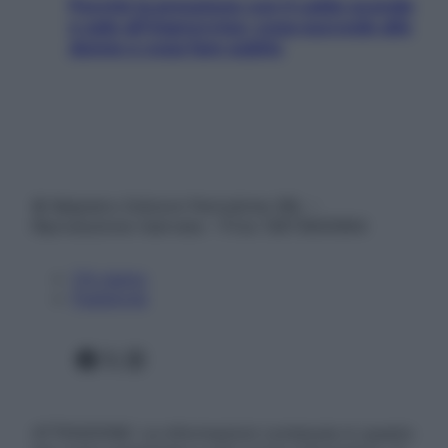
Perché la pressione con il caldo scende
e sale all’improvviso: cosa succede alle
donne e cosa fare subito
© Belpietro Edizioni Periodiche SRL –
Riproduzione riservata – P.Iva 13673600964
Chi siamo
Pubblicità
Facebook
X
Instagram
ATTENZIONE: Le informazioni contenute in questo