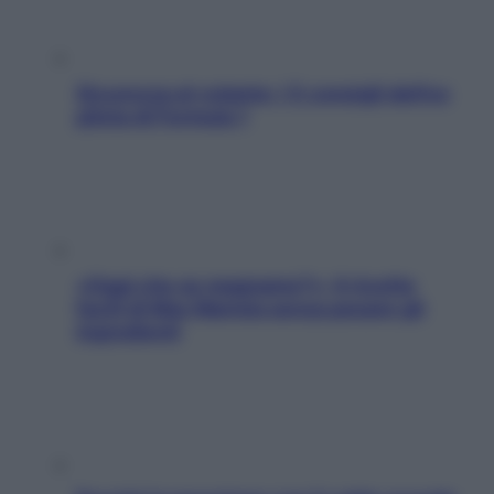
Sicurezza al volante: i 5 consigli dell’ex
pilota di Formula 1
«Oggi che se magnamo?»: 4 ricette
facili di Max Mariola senza pesare gli
ingredienti