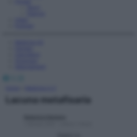
Fitness
Sport
Esercizi
Video
Podcast
Medicina AZ
Farmaci
Calcolatori
Oroscopo
Abbonamenti
Facebook
X
Instagram
Home
»
Medicina A-Z
Lacuna metafisaria
Redazione Starbene
1 Gennaio 2025 – Lettura 1 minuto
Seguici su