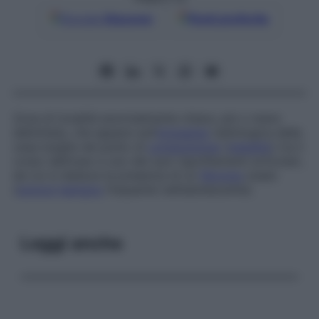
Google
Discover
Fonti preferite
Zona di tonalità anormalmente chiara, più o meno
delimitata, che appare sull’
immagine
radiologica delle
ossa lunghe nel punto di
congiunzione
(
metafisi
) tra il
corpo dell’osso e uno dei suoi rigonfiamenti articolari,
da cui si deduce la presenza di un
fibroma
osseo
(
tumore
benigno
frequente nell’adolescente).
Leggi anche