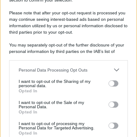
Note Legali
section to confirm your selection.
Preferenze Privacy
Please note that after your opt-out request is processed you
may continue seeing interest-based ads based on personal
information utilized by us or personal information disclosed to
third parties prior to your opt-out.
You may separately opt-out of the further disclosure of your
personal information by third parties on the IAB’s list of
downstream participants.
Personal Data Processing Opt Outs
This information may also be disclosed by us to third parties
on the IAB’s List of Downstream Participants that may further
I want to opt-out of the Sharing of my
disclose it to other third parties.
personal data.
Opted In
Please note that this website/app uses one or more Google
services and may gather and store information including but
I want to opt-out of the Sale of my
Personal Data.
not limited to your visit or usage behaviour. You may click to
Opted In
grant or deny consent to Google and its third-party tags to
use your data for below specified purposes in below Google
I want to opt-out of processing my
consent section.
Personal Data for Targeted Advertising.
Opted In