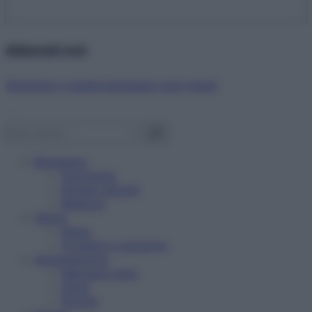
Abbonati ora!
Starbene ti regala benessere ogni mese!
Benessere
Psicologia
Rimedi naturali
Bellezza
Salute
News
Problemi e soluzioni
Alimentazione
Mangiare sano
Diete
Ricette