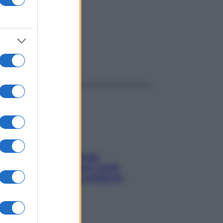
ggi anche
Capelli spezzati lungo
l’attaccatura? Scopri come
risolvere l’annoso problema