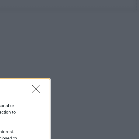
sonal or
ection to
nterest-
closed to