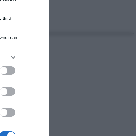
 third
Downstream
er and store
to grant or
ed purposes