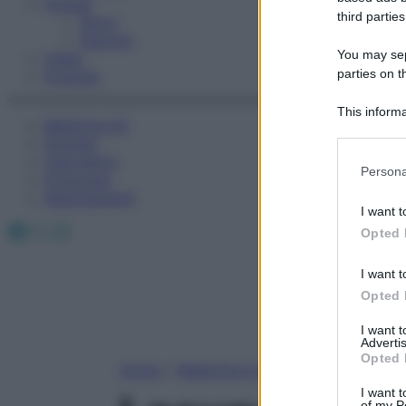
Fitness
third parties
Sport
Esercizi
You may sepa
Video
parties on t
Podcast
This informa
Medicina AZ
Participants
Farmaci
Calcolatori
Please note
Persona
Oroscopo
information 
Abbonamenti
deny consent
I want t
in below Go
Facebook
X
Instagram
Opted 
I want t
Opted 
I want 
Advertis
Opted 
Home
»
Medicina A-Z
I want t
of my P