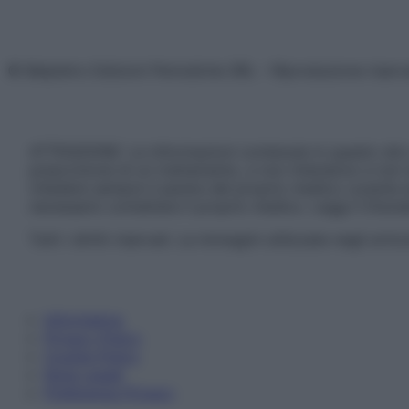
© Belpietro Edizioni Periodiche SRL – Riproduzione riser
ATTENZIONE: Le informazioni contenute in questo sito 
prescrizione di un trattamento, e non intendono e non 
chiedere sempre il parere del proprio medico curante e/o
necessario contattare il proprio medico. Leggi il Discl
Tutti i diritti riservati. Le immagini utilizzate negli ar
Informativa
Privacy Policy
Cookie Policy
Note Legali
Preferenze Privacy