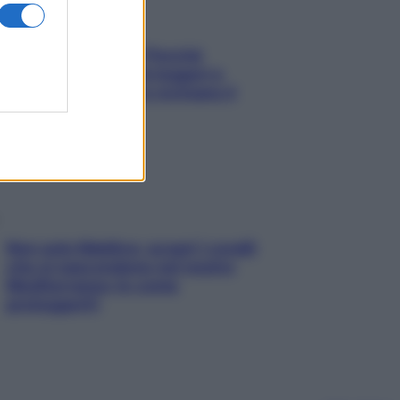
Fame dopo cena? Perché
succede e 6 snack leggeri e
appetitosi che non rovinano il
sonno
Non solo Maldive: scopri i coralli
che si nascondono nel nostro
Mediterraneo (e come
proteggerli)