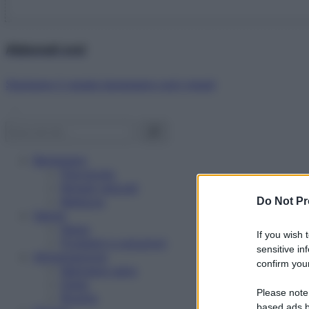
Abbonati ora!
Starbene ti regala benessere ogni mese!
Benessere
Psicologia
Rimedi naturali
Bellezza
Do Not Pr
Salute
News
If you wish 
Problemi e soluzioni
sensitive in
Alimentazione
confirm your
Mangiare sano
Diete
Please note
Ricette
based ads b