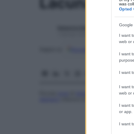
Lacuna cere
was col
Opted 
Google 
Redazione Starbene
1 Gennaio 2025 – Lettura 1 minuto
I want t
web or d
Google
Discover
Fon
Seguici su
I want t
purpose
I want 
I want t
Piccola
zona
di
tessuto
nervoso distrutto,
web or d
diametro
inferiore ai 15 mm, situata nell
I want t
or app.
I want t