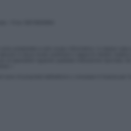
vata – P.Iva 13673600964
sono presentate a solo scopo informativo, in nessun caso p
devono in alcun modo sostituire il rapporto diretto medico-p
 di specialisti riguardo qualsiasi indicazione riportata. Se
aimer »
ticoli sono di proprietà dell’editore o concesse in licenza per 