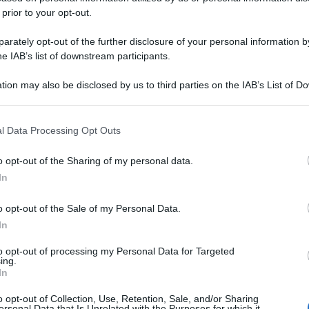
 prior to your opt-out.
rately opt-out of the further disclosure of your personal information by
he IAB’s list of downstream participants.
tion may also be disclosed by us to third parties on the IAB’s List of 
 that may further disclose it to other third parties.
 that this website/app uses one or more Google services and may gath
l Data Processing Opt Outs
including but not limited to your visit or usage behaviour. You may click 
 to Google and its third-party tags to use your data for below specifi
o opt-out of the Sharing of my personal data.
ogle consent section.
In
o opt-out of the Sale of my Personal Data.
In
to opt-out of processing my Personal Data for Targeted
ing.
In
o opt-out of Collection, Use, Retention, Sale, and/or Sharing
ersonal Data that Is Unrelated with the Purposes for which it