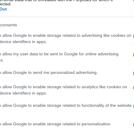
brale
lected.
Out
consents
Le
o allow Google to enable storage related to advertising like cookies on
evice identifiers in apps.
ti preferite
o allow my user data to be sent to Google for online advertising
s.
to allow Google to send me personalized advertising.
o allow Google to enable storage related to analytics like cookies on
 all’interno del
cervello
. Ha l’aspetto di una cavità, di
evice identifiers in apps.
e regioni profonde del
cervello
.
o allow Google to enable storage related to functionality of the website
o allow Google to enable storage related to personalization.