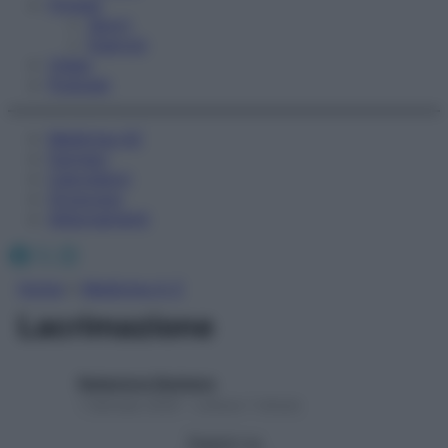
Fitness
Sport
Esercizi
Video
Podcast
Medicina AZ
Farmaci
Calcolatori
Oroscopo
Abbonamenti
Facebook
X
Instagram
Home
»
Medicina A-Z
Lacrimazione
Redazione Starbene
1 Gennaio 2025 – Lettura 1 minuto
Seguici su