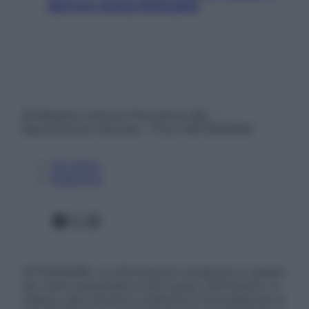
davvero senza stressarla
© Belpietro Edizioni Periodiche SRL –
Riproduzione riservata – P.Iva 13673600964
Chi siamo
Pubblicità
Facebook
X
Instagram
ATTENZIONE: Le informazioni contenute in questo
sito sono presentate a solo scopo informativo, in
nessun caso possono costituire la formulazione di