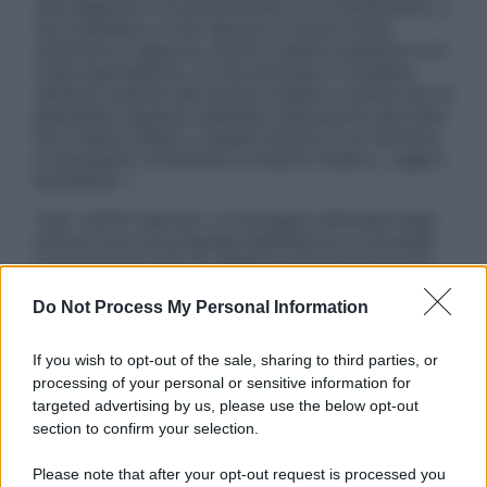
una diagnosi o la prescrizione di un trattamento, e
non intendono e non devono in alcun modo
sostituire il rapporto diretto medico-paziente o la
visita specialistica. Si raccomanda di chiedere
sempre il parere del proprio medico curante e/o di
specialisti riguardo qualsiasi indicazione riportata.
Se si hanno dubbi o quesiti sull’uso di un farmaco
è necessario contattare il proprio medico. Leggi il
Disclaimer »
Tutti i diritti riservati. Le immagini utilizzate negli
articoli sono di proprietà dell’editore o concesse
in licenza per l’uso. È vietata la riproduzione non
autorizzata.
Do Not Process My Personal Information
If you wish to opt-out of the sale, sharing to third parties, or
Informativa
processing of your personal or sensitive information for
Privacy Policy
targeted advertising by us, please use the below opt-out
Cookie Policy
section to confirm your selection.
Note Legali
Preferenze Privacy
Please note that after your opt-out request is processed you