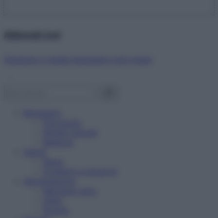
Abbonati ora!
Starbene ti regala benessere ogni mese!
Benessere
Psicologia
Rimedi naturali
Bellezza
Salute
News
Problemi e soluzioni
Alimentazione
Mangiare sano
Diete
Ricette