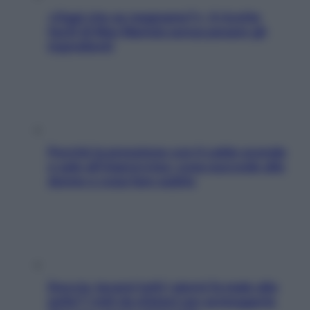
«Oggi che se magnamo?»: 4 ricette
facili di Max Mariola senza pesare gli
ingredienti
Perché la pressione con il caldo scende
e sale all’improvviso: cosa succede alle
donne e cosa fare subito
Doccia, lavarsi tutti i giorni fa male alla
pelle? I miti da sfatare per proteggerla