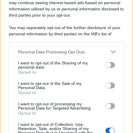
may continue seeing interest-based ads based on personal
information utilized by us or personal information disclosed to
third parties prior to your opt-out.
You may separately opt-out of the further disclosure of your
personal information by third parties on the IAB’s list of
downstream participants.
Personal Data Processing Opt Outs
This information may also be disclosed by us to third parties
on the IAB’s List of Downstream Participants that may further
I want to opt-out of the Sharing of my
disclose it to other third parties.
personal data.
Opted In
Please note that this website/app uses one or more Google
services and may gather and store information including but
I want to opt-out of the Sale of my
Personal Data.
not limited to your visit or usage behaviour. You may click to
Opted In
grant or deny consent to Google and its third-party tags to
use your data for below specified purposes in below Google
I want to opt-out of processing my
consent section.
Personal Data for Targeted Advertising.
Opted In
I want to opt-out of Collection, Use,
Retention, Sale, and/or Sharing of my
Personal Data that Is Unrelated with the