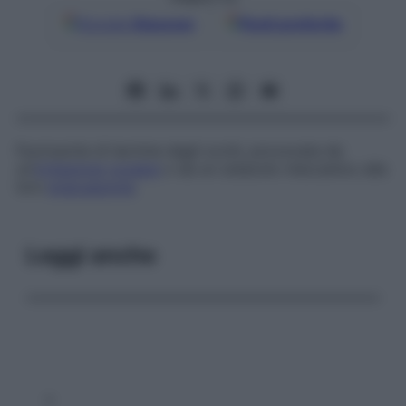
Google
Discover
Fonti preferite
Fuoriuscita di lacrime dagli occhi, provocata da
un’
irritazione
oculare
o da un ostacolo meccanico alla
loro
evacuazione
.
Leggi anche