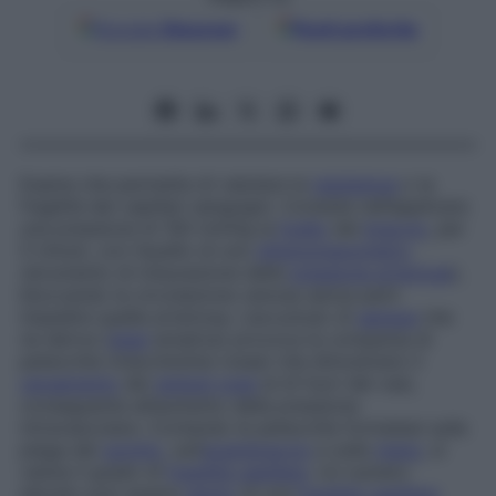
Google
Discover
Fonti preferite
Esame che permette di valutare la
resistenza
o la
fragilità dei capillari sanguigni. Consiste nell’applicare
una pressione di 100 mmHg al
livello
del
braccio
, per
5 minuti, con l’ausilio di uno
sfigmomanometro
(strumento di misurazione della
pressione arteriosa
),
bloccando la circolazione venosa senza però
impedire quella arteriosa. L’accumulo di
sangue
che
ne deriva (
stasi
ematica) provoca la comparsa di
petecchie (macchioline rosse) che dimostrano il
versamento
dei
globuli rossi
al di fuori dei vasi,
conseguente all’aumento della pressione
intravascolare. Contando le petecchie formatesi sulla
piega del
gomito
, sull’
avambraccio
e sulla
mano
, si
valuta il grado di
fragilità capillare
. Un numero
elevato può essere
segno
di una
fragilità capillare