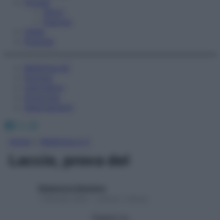
Fitness
Sport
Esercizi
Video
Podcast
Medicina AZ
Farmaci
Calcolatori
Oroscopo
Abbonamenti
Facebook
X
Instagram
Home
»
Medicina A-Z
Laccio, prova del
Redazione Starbene
1 Gennaio 2025 – Lettura 1 minuto
Seguici su