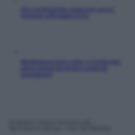
Aria condizionata: usala così, senza
rischiare raffreddore & Co.
Mindfulness tra le vette: a Cortina due
giorni lontani da stress e ansia da
smartphone
© Belpietro Edizioni Periodiche SRL –
Riproduzione riservata – P.Iva 13673600964