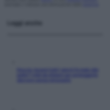
anomala o indicare una diminuzione delle
piastrine
.
Leggi anche
Doccia, lavarsi tutti i giorni fa male alla
pelle? I miti da sfatare per proteggerla
davvero senza stressarla