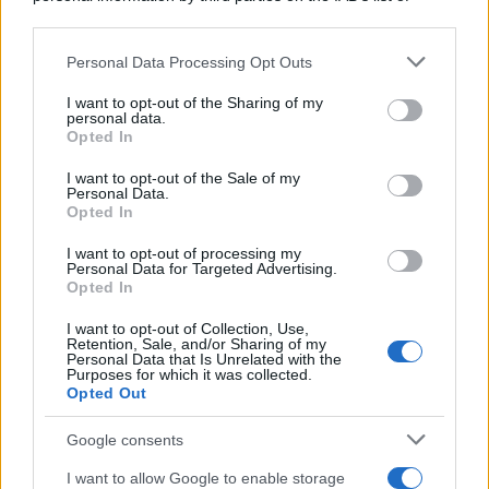
downstream participants.
Personal Data Processing Opt Outs
This information may also be disclosed by us to third parties
on the IAB’s List of Downstream Participants that may further
I want to opt-out of the Sharing of my
disclose it to other third parties.
personal data.
Opted In
Please note that this website/app uses one or more Google
services and may gather and store information including but
I want to opt-out of the Sale of my
Personal Data.
not limited to your visit or usage behaviour. You may click to
Opted In
grant or deny consent to Google and its third-party tags to
use your data for below specified purposes in below Google
I want to opt-out of processing my
consent section.
Personal Data for Targeted Advertising.
Opted In
I want to opt-out of Collection, Use,
Retention, Sale, and/or Sharing of my
Personal Data that Is Unrelated with the
Purposes for which it was collected.
Opted Out
Google consents
I want to allow Google to enable storage