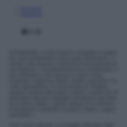
Chi siamo
Pubblicità
Facebook
X
Instagram
ATTENZIONE: Le informazioni contenute in questo
sito sono presentate a solo scopo informativo, in
nessun caso possono costituire la formulazione di
una diagnosi o la prescrizione di un trattamento, e
non intendono e non devono in alcun modo
sostituire il rapporto diretto medico-paziente o la
visita specialistica. Si raccomanda di chiedere
sempre il parere del proprio medico curante e/o di
specialisti riguardo qualsiasi indicazione riportata.
Se si hanno dubbi o quesiti sull’uso di un farmaco
è necessario contattare il proprio medico. Leggi il
Disclaimer »
Tutti i diritti riservati. Le immagini utilizzate negli