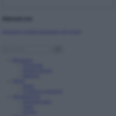
Abbonati ora!
Starbene ti regala benessere ogni mese!
Benessere
Psicologia
Rimedi naturali
Bellezza
Salute
News
Problemi e soluzioni
Alimentazione
Mangiare sano
Diete
Ricette