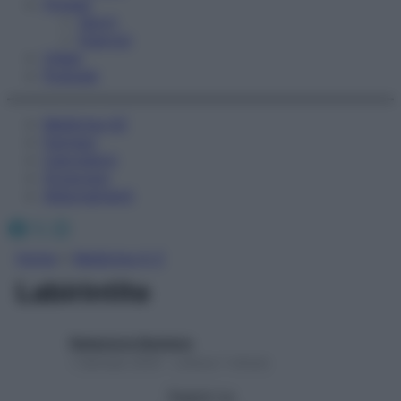
Fitness
Sport
Esercizi
Video
Podcast
Medicina AZ
Farmaci
Calcolatori
Oroscopo
Abbonamenti
Facebook
X
Instagram
Home
»
Medicina A-Z
Labirintite
Redazione Starbene
1 Gennaio 2025 – Lettura 1 minuto
Seguici su