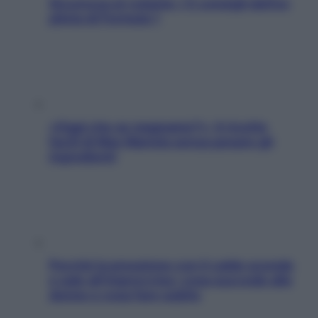
Sicurezza al volante: i 5 consigli dell’ex
pilota di Formula 1
«Oggi che se magnamo?»: 4 ricette
facili di Max Mariola senza pesare gli
ingredienti
Perché la pressione con il caldo scende
e sale all’improvviso: cosa succede alle
donne e cosa fare subito