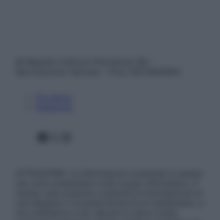
© Belpietro Edizioni Periodiche SRL –
Riproduzione riservata – P.Iva 13673600964
Chi siamo
Pubblicità
Facebook
X
Instagram
ATTENZIONE: Le informazioni contenute in questo
sito sono presentate a solo scopo informativo, in
nessun caso possono costituire la formulazione di
una diagnosi o la prescrizione di un trattamento, e
non intendono e non devono in alcun modo