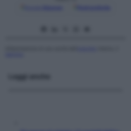
Google
Discover
Fonti preferite
Infiammazione di una cavità dell’
orecchio
interno, il
labirinto
.
Leggi anche