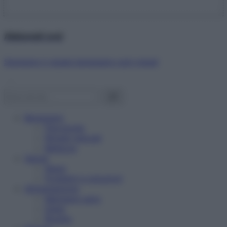
Abbonati ora!
Starbene ti regala benessere ogni mese!
Benessere
Psicologia
Rimedi naturali
Bellezza
Salute
News
Problemi e soluzioni
Alimentazione
Mangiare sano
Diete
Ricette