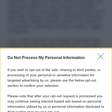
sostituire il rapporto diretto medico-paziente o la
visita specialistica. Si raccomanda di chiedere
sempre il parere del proprio medico curante e/o di
specialisti riguardo qualsiasi indicazione riportata.
Se si hanno dubbi o quesiti sull’uso di un farmaco
è necessario contattare il proprio medico. Leggi il
Disclaimer »
Tutti i diritti riservati. Le immagini utilizzate negli
articoli sono di proprietà dell’editore o concesse
in licenza per l’uso. È vietata la riproduzione non
autorizzata.
Do Not Process My Personal Information
If you wish to opt-out of the sale, sharing to third parties, or
processing of your personal or sensitive information for
Informativa
targeted advertising by us, please use the below opt-out
Privacy Policy
section to confirm your selection.
Cookie Policy
Note Legali
Please note that after your opt-out request is processed you
Preferenze Privacy
may continue seeing interest-based ads based on personal
information utilized by us or personal information disclosed to
third parties prior to your opt-out.