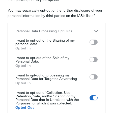
You may separately opt-out of the further disclosure of your
personal information by third parties on the IAB’s list of
downstream participants.
Personal Data Processing Opt Outs
This information may also be disclosed by us to third parties
on the IAB’s List of Downstream Participants that may further
I want to opt-out of the Sharing of my
disclose it to other third parties.
personal data.
Opted In
Please note that this website/app uses one or more Google
services and may gather and store information including but
I want to opt-out of the Sale of my
Personal Data.
not limited to your visit or usage behaviour. You may click to
Opted In
grant or deny consent to Google and its third-party tags to
use your data for below specified purposes in below Google
I want to opt-out of processing my
consent section.
Personal Data for Targeted Advertising.
Opted In
I want to opt-out of Collection, Use,
Retention, Sale, and/or Sharing of my
Personal Data that Is Unrelated with the
Purposes for which it was collected.
Opted Out