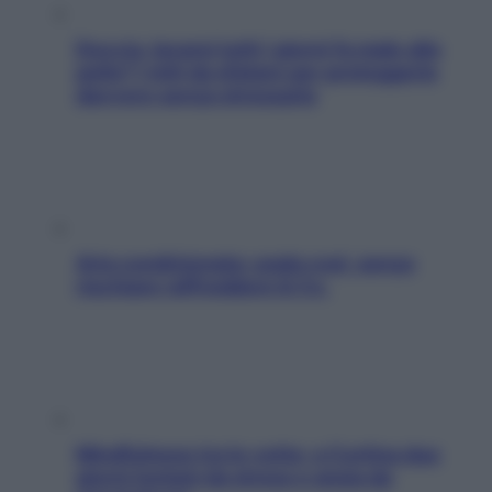
Doccia, lavarsi tutti i giorni fa male alla
pelle? I miti da sfatare per proteggerla
davvero senza stressarla
Aria condizionata: usala così, senza
rischiare raffreddore & Co.
Mindfulness tra le vette: a Cortina due
giorni lontani da stress e ansia da