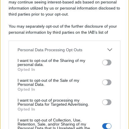
may continue seeing interest-based ads based on personal
information utilized by us or personal information disclosed to
third parties prior to your opt-out.
You may separately opt-out of the further disclosure of your
personal information by third parties on the IAB’s list of
downstream participants.
Personal Data Processing Opt Outs
This information may also be disclosed by us to third parties
on the IAB’s List of Downstream Participants that may further
I want to opt-out of the Sharing of my
disclose it to other third parties.
personal data.
Opted In
Please note that this website/app uses one or more Google
services and may gather and store information including but
I want to opt-out of the Sale of my
Personal Data.
not limited to your visit or usage behaviour. You may click to
Opted In
grant or deny consent to Google and its third-party tags to
use your data for below specified purposes in below Google
I want to opt-out of processing my
consent section.
Personal Data for Targeted Advertising.
Opted In
I want to opt-out of Collection, Use,
Retention, Sale, and/or Sharing of my
Personal Data that Is Unrelated with the