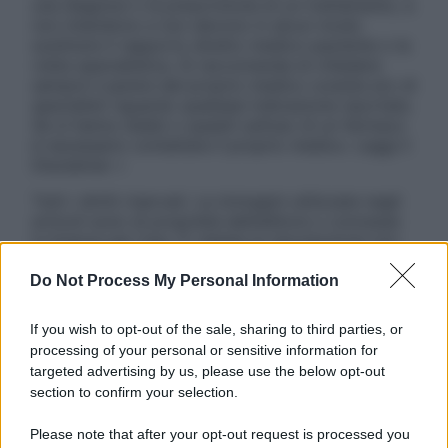
una diagnosi o la prescrizione di un trattamento, e
non intendono e non devono in alcun modo
sostituire il rapporto diretto medico-paziente o la
visita specialistica. Si raccomanda di chiedere
sempre il parere del proprio medico curante e/o di
specialisti riguardo qualsiasi indicazione riportata.
Se si hanno dubbi o quesiti sull’uso di un farmaco
è necessario contattare il proprio medico. Leggi il
Disclaimer »
Tutti i diritti riservati. Le immagini utilizzate negli
articoli sono di proprietà dell’editore o concesse
in licenza per l’uso. È vietata la riproduzione non
autorizzata.
Do Not Process My Personal Information
If you wish to opt-out of the sale, sharing to third parties, or
Informativa
processing of your personal or sensitive information for
Privacy Policy
targeted advertising by us, please use the below opt-out
Cookie Policy
section to confirm your selection.
Note Legali
Preferenze Privacy
Please note that after your opt-out request is processed you