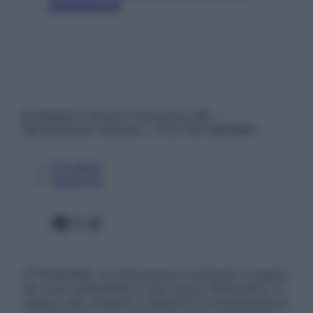
smartphone
© Belpietro Edizioni Periodiche SRL –
Riproduzione riservata – P.Iva 13673600964
Chi siamo
Pubblicità
Facebook
X
Instagram
ATTENZIONE: Le informazioni contenute in questo
sito sono presentate a solo scopo informativo, in
nessun caso possono costituire la formulazione di