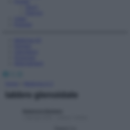
Fitness
Sport
Esercizi
Video
Podcast
Medicina AZ
Farmaci
Calcolatori
Oroscopo
Abbonamenti
Facebook
X
Instagram
Home
»
Medicina A-Z
labbro glenoidale
Redazione Starbene
1 Gennaio 2025 – Lettura 1 minuto
Seguici su