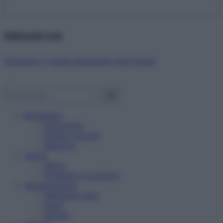
Abbonati ora!
Starbene ti regala benessere ogni mese!
Benessere
Psicologia
Rimedi naturali
Bellezza
Salute
News
Problemi e soluzioni
Alimentazione
Mangiare sano
Diete
Ricette