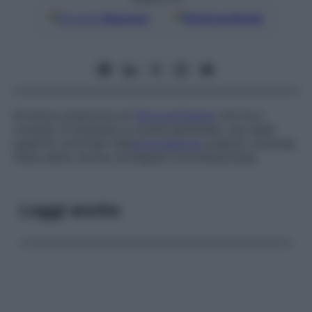
Google
Discover
Fonti preferite
Struttura anatomica di
fibrocartilagine
che ha il
compito di ampliare la cavità glenoidea, una delle
superfici articolari dell’
articolazione
scapolo-omerale.
Viene detto anche
cartilagine circonferenziale
.
Leggi anche