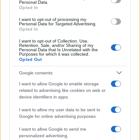
Personal Data.
not limited to your visit or usage behaviour. You may click to
Opted In
grant or deny consent to Google and its third-party tags to
use your data for below specified purposes in below Google
I want to opt-out of processing my
consent section.
Personal Data for Targeted Advertising.
Opted In
I want to opt-out of Collection, Use,
Retention, Sale, and/or Sharing of my
Personal Data that Is Unrelated with the
Purposes for which it was collected.
Opted Out
Google consents
I want to allow Google to enable storage
related to advertising like cookies on web or
device identifiers in apps.
I want to allow my user data to be sent to
Google for online advertising purposes.
I want to allow Google to send me
personalized advertising.