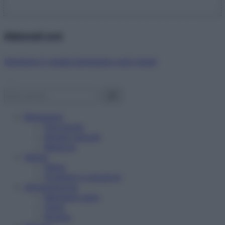
Abbonati ora!
Starbene ti regala benessere ogni mese!
Benessere
Psicologia
Rimedi naturali
Bellezza
Salute
News
Problemi e soluzioni
Alimentazione
Mangiare sano
Diete
Ricette