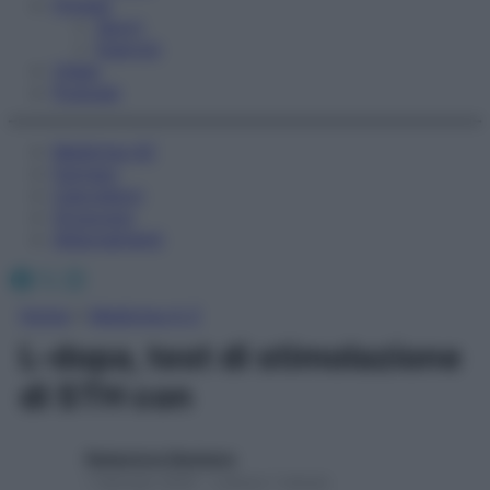
Fitness
Sport
Esercizi
Video
Podcast
Medicina AZ
Farmaci
Calcolatori
Oroscopo
Abbonamenti
Facebook
X
Instagram
Home
»
Medicina A-Z
L-dopa, test di stimolazione
di STH con
Redazione Starbene
1 Gennaio 2025 – Lettura 1 minuto