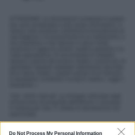
ATTENZIONE: Le informazioni contenute in questo
sito sono presentate a solo scopo informativo, in
nessun caso possono costituire la formulazione di
una diagnosi o la prescrizione di un trattamento, e
non intendono e non devono in alcun modo
sostituire il rapporto diretto medico-paziente o la
visita specialistica. Si raccomanda di chiedere
sempre il parere del proprio medico curante e/o di
specialisti riguardo qualsiasi indicazione riportata.
Se si hanno dubbi o quesiti sull’uso di un farmaco
è necessario contattare il proprio medico. Leggi il
Disclaimer »
Tutti i diritti riservati. Le immagini utilizzate negli
articoli sono di proprietà dell’editore o concesse
in licenza per l’uso. È vietata la riproduzione non
autorizzata.
Do Not Process My Personal Information