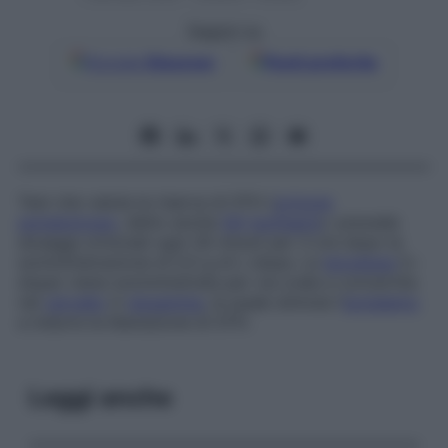
Seguici su
Google
Discover
Fonti preferite
Test che valuta la riserva di STH (
ormone
somatotropo
, detto anche
GH
ipofisario
): prevede
dosaggi ormonali ogni 30 minuti per 3 ore dopo la
somministrazione di 0,5 g di L-dopa. La
levodopa
(L-
dopa) viene somministrata per via orale e convertita
nel
cervello
in
dopamina
, la quale stimola l’
ipotalamo
a indurre la liberazione di STH.
Leggi anche