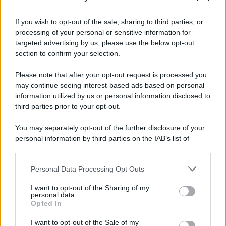
Informativa
Privacy Policy
If you wish to opt-out of the sale, sharing to third parties, or
Cookie Policy
processing of your personal or sensitive information for
Note Legali
targeted advertising by us, please use the below opt-out
Preferenze Privacy
section to confirm your selection.
Please note that after your opt-out request is processed you
may continue seeing interest-based ads based on personal
information utilized by us or personal information disclosed to
third parties prior to your opt-out.
You may separately opt-out of the further disclosure of your
personal information by third parties on the IAB’s list of
downstream participants.
Personal Data Processing Opt Outs
This information may also be disclosed by us to third parties
on the IAB’s List of Downstream Participants that may further
I want to opt-out of the Sharing of my
disclose it to other third parties.
personal data.
Opted In
Please note that this website/app uses one or more Google
services and may gather and store information including but
I want to opt-out of the Sale of my