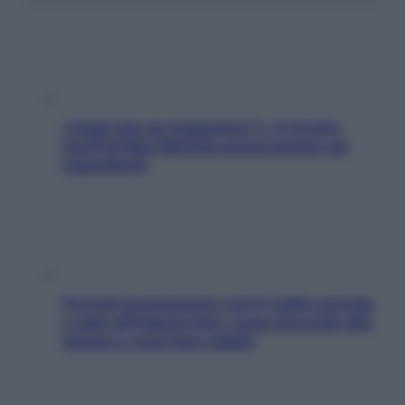
«Oggi che se magnamo?»: 4 ricette
facili di Max Mariola senza pesare gli
ingredienti
Perché la pressione con il caldo scende
e sale all’improvviso: cosa succede alle
donne e cosa fare subito