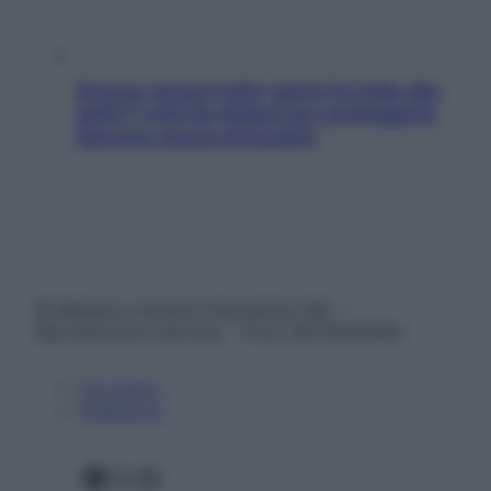
Doccia, lavarsi tutti i giorni fa male alla
pelle? I miti da sfatare per proteggerla
davvero senza stressarla
© Belpietro Edizioni Periodiche SRL –
Riproduzione riservata – P.Iva 13673600964
Chi siamo
Pubblicità
Facebook
X
Instagram