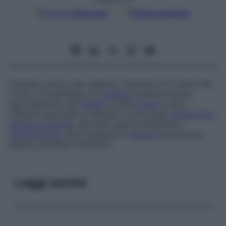
Google
Discover
Fonti preferite
Anemia cronica che colpisce i bambini al di sotto dei
3 anni. Si manifesta con
anemia
emolitica acuta,
ingrossamento del
fegato
e della
milza
e varie
infezioni associate a disturbi cronici quali
tubercolosi
,
sifilide congenita
, disordini gastrointestinali e
malnutrizione
. Sono presenti in
genere
stanchezza,
apatia, problemi intestinali.
Leggi anche