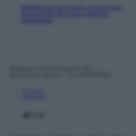
Mindfulness tra le vette: a Cortina due
giorni lontani da stress e ansia da
smartphone
© Belpietro Edizioni Periodiche SRL –
Riproduzione riservata – P.Iva 13673600964
Chi siamo
Pubblicità
Facebook
X
Instagram