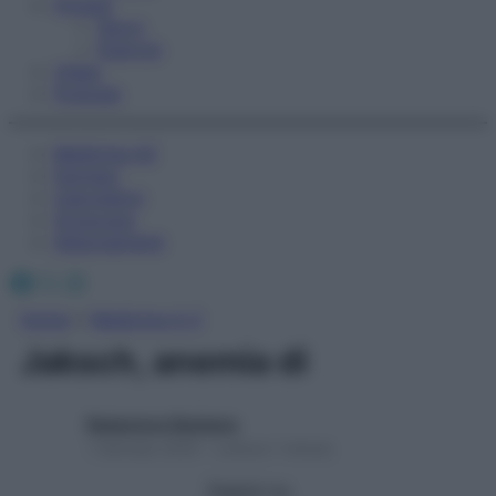
Fitness
Sport
Esercizi
Video
Podcast
Medicina AZ
Farmaci
Calcolatori
Oroscopo
Abbonamenti
Facebook
X
Instagram
Home
»
Medicina A-Z
Jaksch, anemia di
Redazione Starbene
1 Gennaio 2025 – Lettura 1 minuto
Seguici su