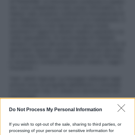
ATTENZIONE: Le informazioni contenute in questo
sito sono presentate a solo scopo informativo, in
nessun caso possono costituire la formulazione di
una diagnosi o la prescrizione di un trattamento, e
non intendono e non devono in alcun modo
sostituire il rapporto diretto medico-paziente o la
visita specialistica. Si raccomanda di chiedere
sempre il parere del proprio medico curante e/o di
specialisti riguardo qualsiasi indicazione riportata.
Se si hanno dubbi o quesiti sull’uso di un farmaco
è necessario contattare il proprio medico. Leggi il
Disclaimer »
Tutti i diritti riservati. Le immagini utilizzate negli
articoli sono di proprietà dell’editore o concesse
in licenza per l’uso. È vietata la riproduzione non
autorizzata.
Do Not Process My Personal Information
Informativa
If you wish to opt-out of the sale, sharing to third parties, or
Privacy Policy
processing of your personal or sensitive information for