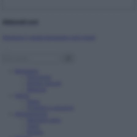
Abbonati ora!
Starbene ti regala benessere ogni mese!
Benessere
Psicologia
Rimedi naturali
Bellezza
Salute
News
Problemi e soluzioni
Alimentazione
Mangiare sano
Diete
Ricette