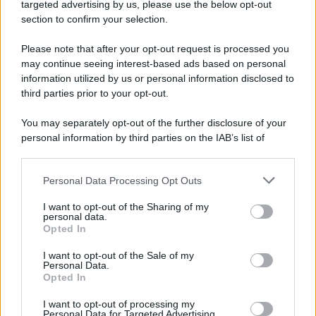
Cookie Policy
targeted advertising by us, please use the below opt-out
Note Legali
section to confirm your selection.
Preferenze Privacy
Please note that after your opt-out request is processed you
may continue seeing interest-based ads based on personal
information utilized by us or personal information disclosed to
third parties prior to your opt-out.
You may separately opt-out of the further disclosure of your
personal information by third parties on the IAB’s list of
downstream participants.
Personal Data Processing Opt Outs
This information may also be disclosed by us to third parties
on the IAB’s List of Downstream Participants that may further
I want to opt-out of the Sharing of my
disclose it to other third parties.
personal data.
Opted In
Please note that this website/app uses one or more Google
services and may gather and store information including but
I want to opt-out of the Sale of my
Personal Data.
not limited to your visit or usage behaviour. You may click to
Opted In
grant or deny consent to Google and its third-party tags to
use your data for below specified purposes in below Google
I want to opt-out of processing my
consent section.
Personal Data for Targeted Advertising.