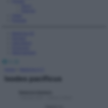
Fitness
Sport
Esercizi
Video
Podcast
Medicina AZ
Farmaci
Calcolatori
Oroscopo
Abbonamenti
Facebook
X
Instagram
Home
»
Medicina A-Z
Ixodes pacificus
Redazione Starbene
1 Gennaio 2025 – Lettura 2 minuti
Seguici su