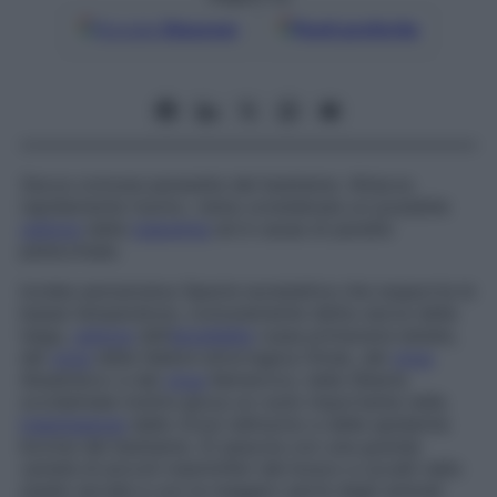
Google
Discover
Fonti preferite
Zecca comune parassita del bestiame. Attacca
rapidamente l’uomo, viene considerata un possibile
vettore
della
tularemia
ed è causa di paralisi
petecchiale.
Ixodes persulcatus
Specie eurasiatica che sopporta le
basse temperature, comunemente detta
zecca della
taiga
,
vettore
dell’
encefalite
russa primavera-estate,
del
virus
della febbre emorragica Omsk, del
virus
Absettarov e del
virus
Kemerovo; nella Siberia
occidentale inoltre gioca un ruolo importante nella
trasmissione
delle virosi nell’uomo e delle epidemie
bovine del bestiame. Si associa con una grande
varietà di piccoli mammiferi del bosco e uccelli nello
stadio larvale e con la maggior parte degli animali