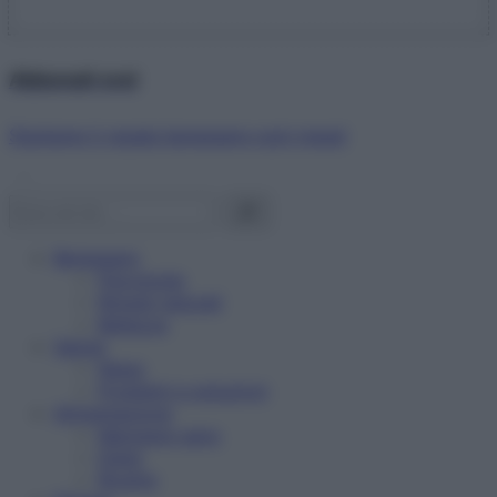
Abbonati ora!
Starbene ti regala benessere ogni mese!
Benessere
Psicologia
Rimedi naturali
Bellezza
Salute
News
Problemi e soluzioni
Alimentazione
Mangiare sano
Diete
Ricette