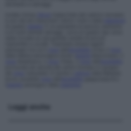
domestici e selvaggi.
Ixodes ricinus
Zecca
trasportata dal castoro europeo:
è uno dei più importanti vettori virali e della
babesiosi
di questo
genere
. È un parassita di pecore, bestiame
e di molti animali selvaggi. Larve di questo tipo sono
state trovate su una grande varietà di piccoli
mammiferi e uccelli. Trasmette diversi agenti
patologici tra cui il
virus
dell’
encefalite
ovina, il
virus
della febbre emorragica Omsk (
agente
Bukovinian), il
virus
Absettarov, il
virus
Tribec, il
virus
dell’
encefalite
provocata da zecche del centro Europa e il gruppo
dei
virus
Uukuniemi. È anche il
vettore
della
Babesia
bovis
, possibile
virus
dell’
encefalite
giapponese B e
l’
agente
eziologico della
tularemia
.
Leggi anche