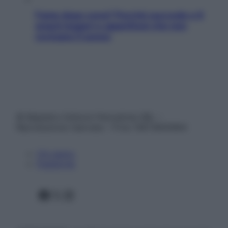
Fame dopo cena? Perché succede e 6
snack leggeri e appetitosi che non
rovinano il sonno
© Belpietro Edizioni Periodiche SRL –
Riproduzione riservata – P.Iva 13673600964
Chi siamo
Pubblicità
Facebook
X
Instagram