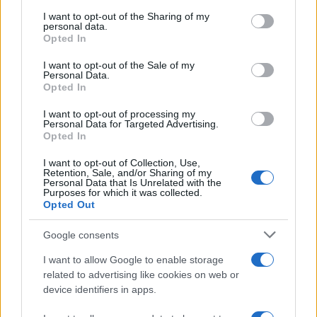
on the IAB’s List of Downstream Participants that may further
I want to opt-out of the Sharing of my
disclose it to other third parties.
personal data.
Opted In
Please note that this website/app uses one or more Google
services and may gather and store information including but
I want to opt-out of the Sale of my
Personal Data.
not limited to your visit or usage behaviour. You may click to
Opted In
grant or deny consent to Google and its third-party tags to
use your data for below specified purposes in below Google
I want to opt-out of processing my
consent section.
Personal Data for Targeted Advertising.
Opted In
I want to opt-out of Collection, Use,
Retention, Sale, and/or Sharing of my
Personal Data that Is Unrelated with the
Purposes for which it was collected.
Opted Out
Google consents
I want to allow Google to enable storage
related to advertising like cookies on web or
device identifiers in apps.