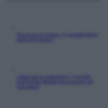
Sicurezza al volante: i 5 consigli dell’ex
pilota di Formula 1
«Oggi che se magnamo?»: 4 ricette
facili di Max Mariola senza pesare gli
ingredienti