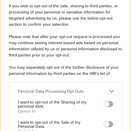
Informativa
Privacy Policy
If you wish to opt-out of the sale, sharing to third parties, or
Cookie Policy
processing of your personal or sensitive information for
Note Legali
targeted advertising by us, please use the below opt-out
Preferenze Privacy
section to confirm your selection.
Please note that after your opt-out request is processed you
may continue seeing interest-based ads based on personal
information utilized by us or personal information disclosed to
third parties prior to your opt-out.
You may separately opt-out of the further disclosure of your
personal information by third parties on the IAB’s list of
downstream participants.
Personal Data Processing Opt Outs
This information may also be disclosed by us to third parties
on the IAB’s List of Downstream Participants that may further
I want to opt-out of the Sharing of my
disclose it to other third parties.
personal data.
Opted In
Please note that this website/app uses one or more Google
services and may gather and store information including but
I want to opt-out of the Sale of my
Personal Data.
not limited to your visit or usage behaviour. You may click to