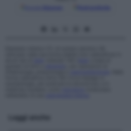
Google
Discover
Fonti preferite
Elemento chimico (Y), di numero atomico 39,
utilizzato nella sua forma stabile (non radioattiva) in
alcuni tipi di
laser
chiamati
YAG
(
laser
a base di
granato di ittrio e
alluminio
), per operazioni di
oftalmologia, pneumologia e
gastroenterologia
. Nella
forma radioattiva (ittrio 90) trova impiego in
reumatologia, per praticare la sinoviortosi, e in
medicina nucleare, come
marcatore
molecolare
nell’ambito di una
radioterapia interna
.
Leggi anche