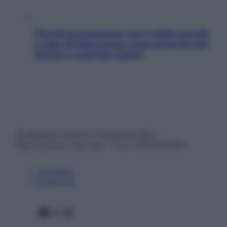
Perché la pressione con il caldo scende
e sale all’improvviso: cosa succede alle
donne e cosa fare subito
© Belpietro Edizioni Periodiche SRL –
Riproduzione riservata – P.Iva 13673600964
Chi siamo
Pubblicità
Facebook
X
Instagram