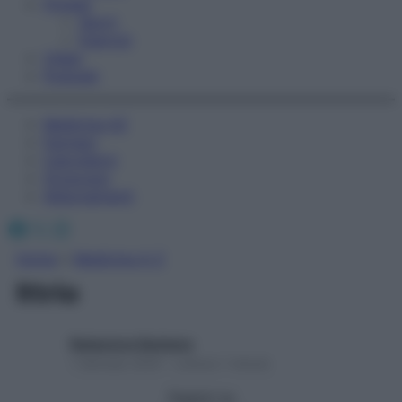
Fitness
Sport
Esercizi
Video
Podcast
Medicina AZ
Farmaci
Calcolatori
Oroscopo
Abbonamenti
Facebook
X
Instagram
Home
»
Medicina A-Z
Ittrio
Redazione Starbene
1 Gennaio 2025 – Lettura 1 minuto
Seguici su