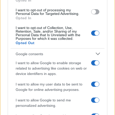
Opted In
grant or deny consent to Google and its third-party tags to
use your data for below specified purposes in below Google
I want to opt-out of processing my
consent section.
Personal Data for Targeted Advertising.
Opted In
I want to opt-out of Collection, Use,
Retention, Sale, and/or Sharing of my
Personal Data that Is Unrelated with the
Purposes for which it was collected.
Opted Out
Google consents
I want to allow Google to enable storage
related to advertising like cookies on web or
device identifiers in apps.
I want to allow my user data to be sent to
Google for online advertising purposes.
I want to allow Google to send me
personalized advertising.