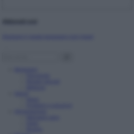
Abbonati ora!
Starbene ti regala benessere ogni mese!
Benessere
Psicologia
Rimedi naturali
Bellezza
Salute
News
Problemi e soluzioni
Alimentazione
Mangiare sano
Diete
Ricette