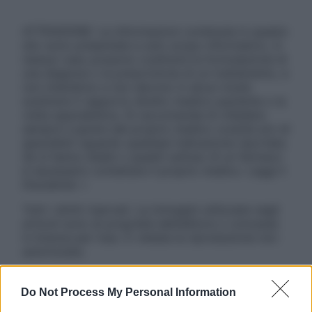
ATTENZIONE: Le informazioni contenute in questo
sito sono presentate a solo scopo informativo, in
nessun caso possono costituire la formulazione di
una diagnosi o la prescrizione di un trattamento, e
non intendono e non devono in alcun modo
sostituire il rapporto diretto medico-paziente o la
visita specialistica. Si raccomanda di chiedere
sempre il parere del proprio medico curante e/o di
specialisti riguardo qualsiasi indicazione riportata.
Se si hanno dubbi o quesiti sull’uso di un farmaco
è necessario contattare il proprio medico. Leggi il
Disclaimer »
Tutti i diritti riservati. Le immagini utilizzate negli
articoli sono di proprietà dell’editore o concesse
in licenza per l’uso. È vietata la riproduzione non
autorizzata.
Do Not Process My Personal Information