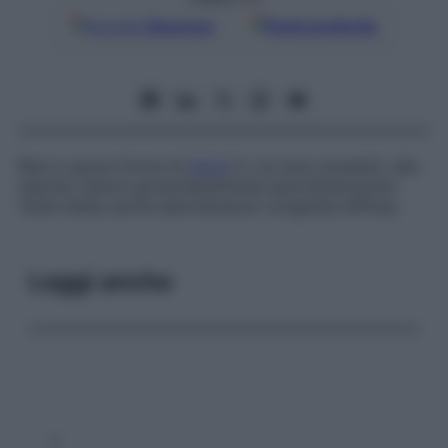
Google
Discover
Fonti preferite
Rara e grave forma di
ittiosi
in cui sono presenti, alla
nascita, lesioni grossolanamente ipercheratosiche.
Viene detta anche
ipercheratosi congenita diffusa
.
Leggi anche