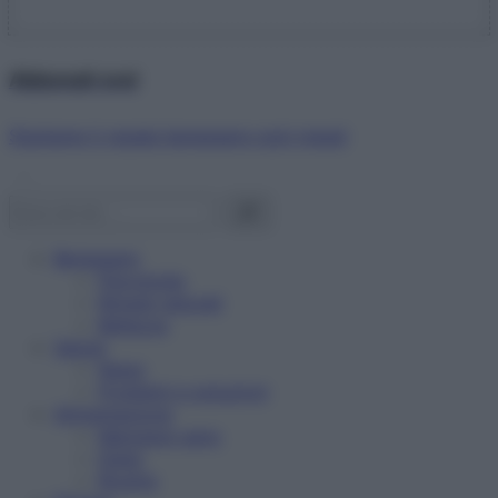
Abbonati ora!
Starbene ti regala benessere ogni mese!
Benessere
Psicologia
Rimedi naturali
Bellezza
Salute
News
Problemi e soluzioni
Alimentazione
Mangiare sano
Diete
Ricette