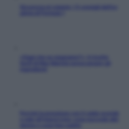
Sicurezza al volante: i 5 consigli dell’ex
pilota di Formula 1
«Oggi che se magnamo?»: 4 ricette
facili di Max Mariola senza pesare gli
ingredienti
Perché la pressione con il caldo scende
e sale all’improvviso: cosa succede alle
donne e cosa fare subito