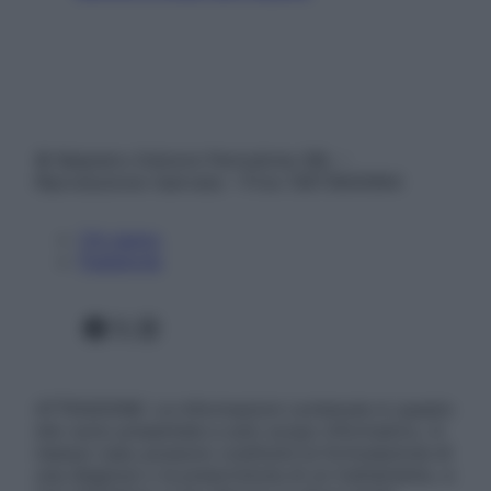
© Belpietro Edizioni Periodiche SRL –
Riproduzione riservata – P.Iva 13673600964
Chi siamo
Pubblicità
Facebook
X
Instagram
ATTENZIONE: Le informazioni contenute in questo
sito sono presentate a solo scopo informativo, in
nessun caso possono costituire la formulazione di
una diagnosi o la prescrizione di un trattamento, e