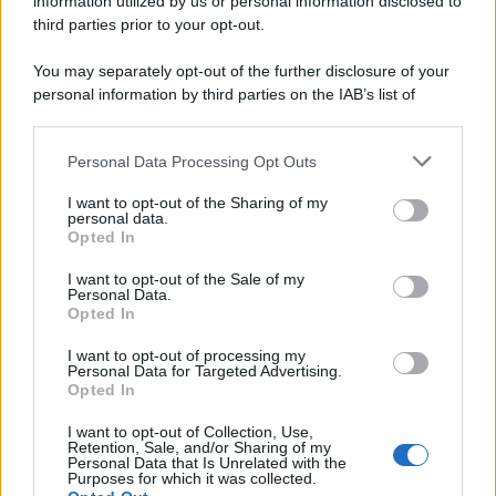
information utilized by us or personal information disclosed to
third parties prior to your opt-out.
You may separately opt-out of the further disclosure of your
personal information by third parties on the IAB’s list of
downstream participants.
Personal Data Processing Opt Outs
This information may also be disclosed by us to third parties
on the IAB’s List of Downstream Participants that may further
I want to opt-out of the Sharing of my
disclose it to other third parties.
personal data.
Opted In
Please note that this website/app uses one or more Google
services and may gather and store information including but
I want to opt-out of the Sale of my
Personal Data.
not limited to your visit or usage behaviour. You may click to
Opted In
grant or deny consent to Google and its third-party tags to
use your data for below specified purposes in below Google
I want to opt-out of processing my
consent section.
Personal Data for Targeted Advertising.
Opted In
I want to opt-out of Collection, Use,
Retention, Sale, and/or Sharing of my
Personal Data that Is Unrelated with the
Purposes for which it was collected.