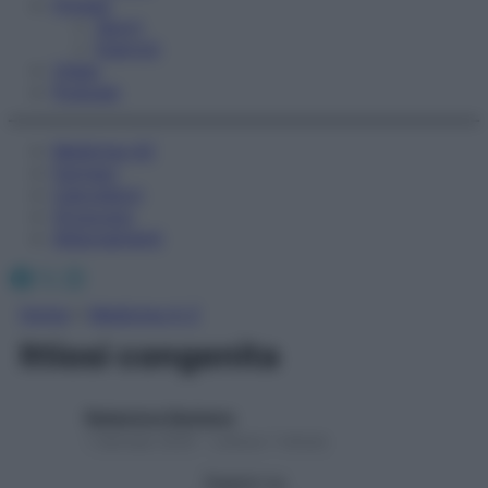
Fitness
Sport
Esercizi
Video
Podcast
Medicina AZ
Farmaci
Calcolatori
Oroscopo
Abbonamenti
Facebook
X
Instagram
Home
»
Medicina A-Z
Ittiosi congenita
Redazione Starbene
1 Gennaio 2025 – Lettura 1 minuto
Seguici su