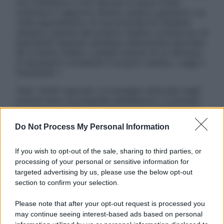
non intendono e non devono in alcun modo
sostituire il rapporto diretto medico-paziente o la
visita specialistica. Si raccomanda di chiedere
sempre il parere del proprio medico curante e/o di
specialisti riguardo qualsiasi indicazione riportata.
Se si hanno dubbi o quesiti sull’uso di un farmaco
è necessario contattare il proprio medico. Leggi il
Disclaimer »
Tutti i diritti riservati. Le immagini utilizzate negli
articoli sono di proprietà dell’editore o concesse
in licenza per l’uso. È vietata la riproduzione non
autorizzata.
Do Not Process My Personal Information
If you wish to opt-out of the sale, sharing to third parties, or
processing of your personal or sensitive information for
Informativa
targeted advertising by us, please use the below opt-out
Privacy Policy
section to confirm your selection.
Cookie Policy
Note Legali
Please note that after your opt-out request is processed you
Preferenze Privacy
may continue seeing interest-based ads based on personal