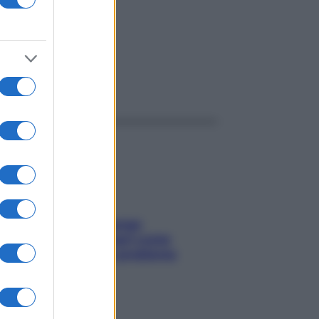
ggi anche
Capelli spezzati lungo
l’attaccatura? Scopri come
risolvere l’annoso problema