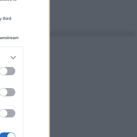
 third
Downstream
er and store
to grant or
ed purposes