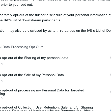
 prior to your opt-out.
rately opt-out of the further disclosure of your personal information by
he IAB’s list of downstream participants.
tion may also be disclosed by us to third parties on the IAB’s List of 
 that may further disclose it to other third parties.
 that this website/app uses one or more Google services and may gath
l Data Processing Opt Outs
including but not limited to your visit or usage behaviour. You may click 
 to Google and its third-party tags to use your data for below specifi
o opt-out of the Sharing of my personal data.
ogle consent section.
In
o opt-out of the Sale of my Personal Data.
In
to opt-out of processing my Personal Data for Targeted
ing.
In
o opt-out of Collection, Use, Retention, Sale, and/or Sharing
ersonal Data that Is Unrelated with the Purposes for which it