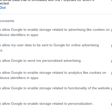
lected.
Out
consents
Le
o allow Google to enable storage related to advertising like cookies on
evice identifiers in apps.
ti preferite
o allow my user data to be sent to Google for online advertising
s.
to allow Google to send me personalized advertising.
o allow Google to enable storage related to analytics like cookies on
 dalla distillazione di particolari schisti bituminosi,
evice identifiers in apps.
neutralizzazione del prodotto con ammoniaca. Viene
malattie cutanee ed è noto anche come
solfoittiolato
o allow Google to enable storage related to functionality of the website
o allow Google to enable storage related to personalization.