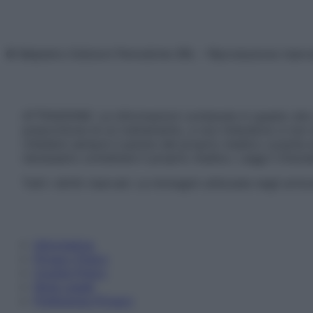
© Belpietro Edizioni Periodiche SRL – Riproduzione riser
ATTENZIONE: Le informazioni contenute in questo sito 
prescrizione di un trattamento, e non intendono e non 
chiedere sempre il parere del proprio medico curante e/o
necessario contattare il proprio medico. Leggi il Discl
Tutti i diritti riservati. Le immagini utilizzate negli ar
Informativa
Privacy Policy
Cookie Policy
Note Legali
Preferenze Privacy