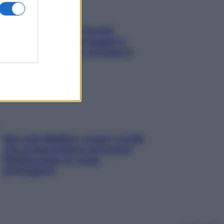
Fame dopo cena? Perché
succede e 6 snack leggeri e
appetitosi che non rovinano il
sonno
Non solo Maldive: scopri i coralli
che si nascondono nel nostro
Mediterraneo (e come
proteggerli)