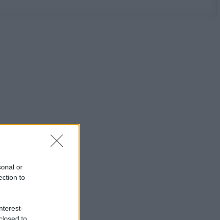
sonal or
ection to
nterest-
closed to