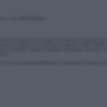
vata – P.Iva 13673600964
sono presentate a solo scopo informativo, in nessun caso p
devono in alcun modo sostituire il rapporto diretto medico-p
 di specialisti riguardo qualsiasi indicazione riportata. Se
aimer »
ticoli sono di proprietà dell’editore o concesse in licenza per 