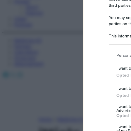
Fitness
third parties
Sport
Esercizi
You may sepa
Video
parties on t
Podcast
This informa
Medicina AZ
Participants
Farmaci
Calcolatori
Please note
Persona
Oroscopo
information 
Abbonamenti
deny consent
I want t
in below Go
Facebook
X
Instagram
Opted 
I want t
Opted 
I want 
Advertis
Opted 
Home
»
Medicina A-Z
I want t
of my P