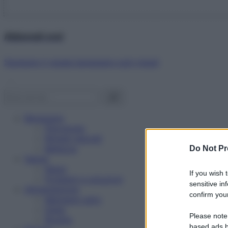
Abbonati ora!
Starbene ti regala benessere ogni mese!
Benessere
Psicologia
Rimedi naturali
Bellezza
Do Not Pr
Salute
News
If you wish 
Problemi e soluzioni
sensitive in
Alimentazione
confirm your
Mangiare sano
Diete
Please note
Ricette
based ads b