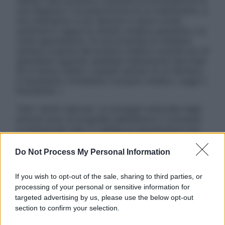
nessun caso possono costituire la formulazione di
una diagnosi o la prescrizione di un trattamento, e
non intendono e non devono in alcun modo
sostituire il rapporto diretto medico-paziente o la
visita specialistica. Si raccomanda di chiedere
sempre il parere del proprio medico curante e/o di
specialisti riguardo qualsiasi indicazione riportata.
Se si hanno dubbi o quesiti sull’uso di un farmaco
è necessario contattare il proprio medico. Leggi il
Disclaimer »
Tutti i diritti riservati. Le immagini utilizzate negli
articoli sono di proprietà dell’editore o concesse
in licenza per l’uso. È vietata la riproduzione non
autorizzata.
Do Not Process My Personal Information
If you wish to opt-out of the sale, sharing to third parties, or
Informativa
processing of your personal or sensitive information for
Privacy Policy
targeted advertising by us, please use the below opt-out
Cookie Policy
section to confirm your selection.
Note Legali
Preferenze Privacy