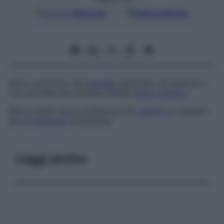
Google
Discover
Fonti preferite
Ittero ostruttivo del
neonato
associato ad assenza o
non pervietà del sistema duttale
biliare
epatico
.
Non è chiaro se la condizione sia
genetica
o causata
da un’
infezione
intrauterina.
Leggi anche