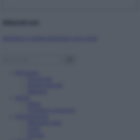
Abbonati ora!
Starbene ti regala benessere ogni mese!
Benessere
Psicologia
Rimedi naturali
Bellezza
Salute
News
Problemi e soluzioni
Alimentazione
Mangiare sano
Diete
Ricette