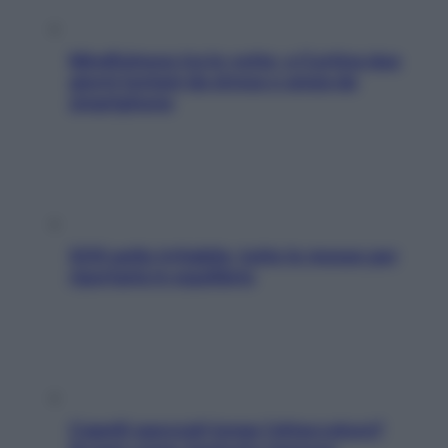
Mindfulness tra le vette: a Cortina due
giorni lontani da stress e ansia da
smartphone
SOS pelle irritabile: tutte le mosse per
riportarla in equilibrio
Capelli spezzati lungo l’attaccatura?