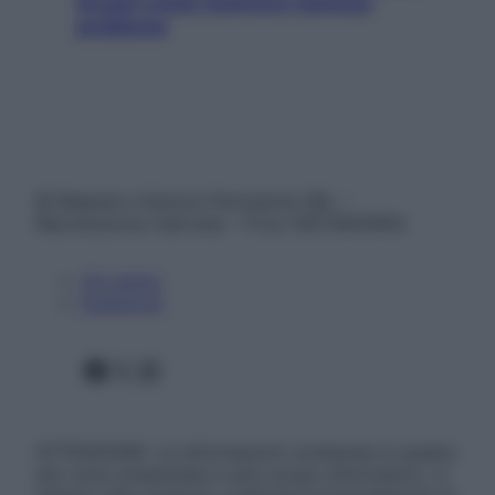
Scopri come risolvere l’annoso
problema
© Belpietro Edizioni Periodiche SRL –
Riproduzione riservata – P.Iva 13673600964
Chi siamo
Pubblicità
Facebook
X
Instagram
ATTENZIONE: Le informazioni contenute in questo
sito sono presentate a solo scopo informativo, in