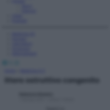
Fitness
Sport
Esercizi
Video
Podcast
Medicina AZ
Farmaci
Calcolatori
Oroscopo
Abbonamenti
Facebook
X
Instagram
Home
»
Medicina A-Z
ittero ostruttivo congenito
Redazione Starbene
1 Gennaio 2025 – Lettura 1 minuto
Seguici su