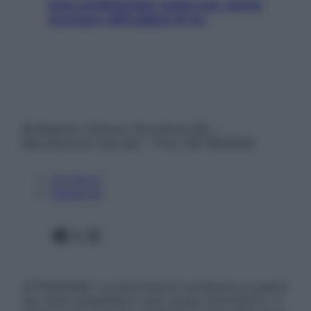
Aria condizionata: usala così, senza
rischiare raffreddore & Co.
© Belpietro Edizioni Periodiche SRL –
Riproduzione riservata – P.Iva 13673600964
Chi siamo
Pubblicità
Facebook
X
Instagram
ATTENZIONE: Le informazioni contenute in questo
sito sono presentate a solo scopo informativo, in