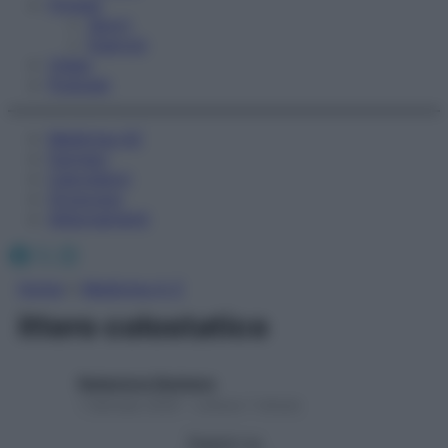
Fitness
Sport
Esercizi
Video
Podcast
Medicina AZ
Farmaci
Calcolatori
Oroscopo
Abbonamenti
Facebook
X
Instagram
Home
»
Medicina A-Z
ittero colostatico
Redazione Starbene
1 Gennaio 2025 – Lettura 1 minuto
Seguici su