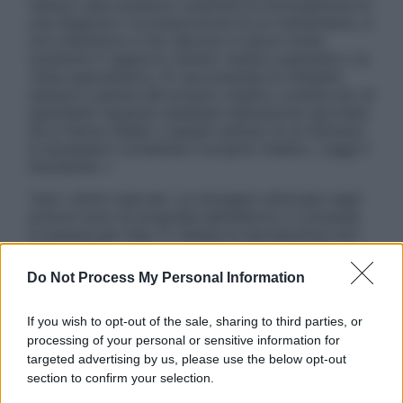
nessun caso possono costituire la formulazione di
una diagnosi o la prescrizione di un trattamento, e
non intendono e non devono in alcun modo
sostituire il rapporto diretto medico-paziente o la
visita specialistica. Si raccomanda di chiedere
sempre il parere del proprio medico curante e/o di
specialisti riguardo qualsiasi indicazione riportata.
Se si hanno dubbi o quesiti sull’uso di un farmaco
è necessario contattare il proprio medico. Leggi il
Disclaimer »
Tutti i diritti riservati. Le immagini utilizzate negli
articoli sono di proprietà dell’editore o concesse
in licenza per l’uso. È vietata la riproduzione non
autorizzata.
Do Not Process My Personal Information
If you wish to opt-out of the sale, sharing to third parties, or
Informativa
processing of your personal or sensitive information for
Privacy Policy
targeted advertising by us, please use the below opt-out
Cookie Policy
section to confirm your selection.
Note Legali