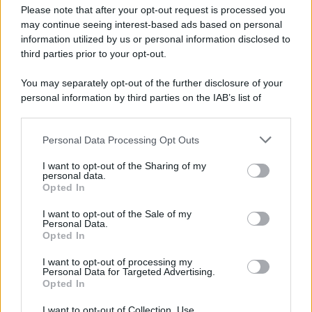
Preferenze Privacy
Please note that after your opt-out request is processed you
may continue seeing interest-based ads based on personal
information utilized by us or personal information disclosed to
third parties prior to your opt-out.
You may separately opt-out of the further disclosure of your
personal information by third parties on the IAB’s list of
downstream participants.
Personal Data Processing Opt Outs
This information may also be disclosed by us to third parties
on the IAB’s List of Downstream Participants that may further
I want to opt-out of the Sharing of my
disclose it to other third parties.
personal data.
Opted In
Please note that this website/app uses one or more Google
services and may gather and store information including but
I want to opt-out of the Sale of my
Personal Data.
not limited to your visit or usage behaviour. You may click to
Opted In
grant or deny consent to Google and its third-party tags to
use your data for below specified purposes in below Google
I want to opt-out of processing my
consent section.
Personal Data for Targeted Advertising.
Opted In
I want to opt-out of Collection, Use,