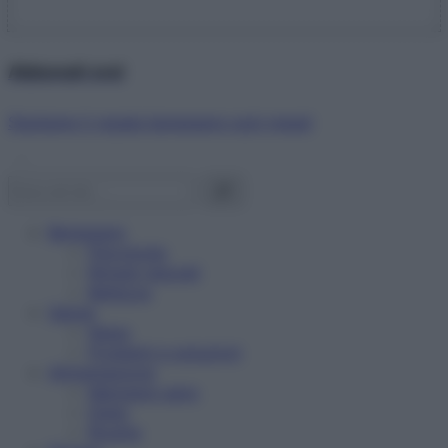
Abbonati ora!
Starbene ti regala benessere ogni mese!
Benessere
Psicologia
Rimedi naturali
Bellezza
Salute
News
Problemi e soluzioni
Alimentazione
Mangiare sano
Diete
Ricette