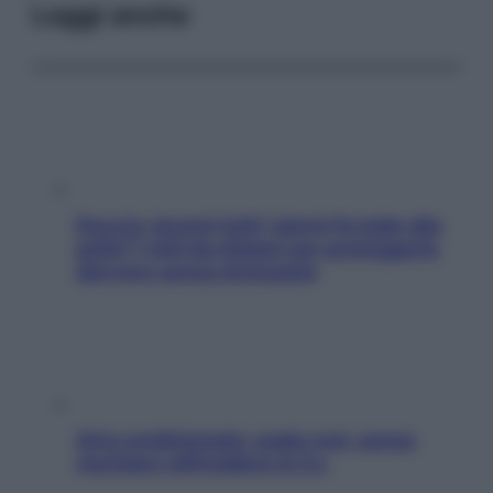
Leggi anche
Doccia, lavarsi tutti i giorni fa male alla
pelle? I miti da sfatare per proteggerla
davvero senza stressarla
Aria condizionata: usala così, senza
rischiare raffreddore & Co.