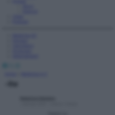
Fitness
Sport
Esercizi
Video
Podcast
Medicina AZ
Farmaci
Calcolatori
Oroscopo
Abbonamenti
Facebook
X
Instagram
Home
»
Medicina A-Z
-ite
Redazione Starbene
1 Gennaio 2025 – Lettura 1 minuto
Seguici su