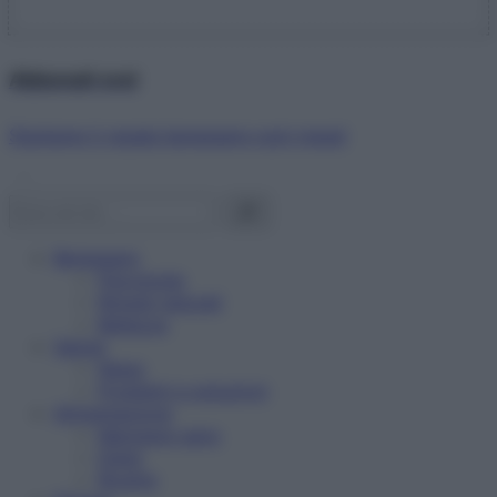
Abbonati ora!
Starbene ti regala benessere ogni mese!
Benessere
Psicologia
Rimedi naturali
Bellezza
Salute
News
Problemi e soluzioni
Alimentazione
Mangiare sano
Diete
Ricette