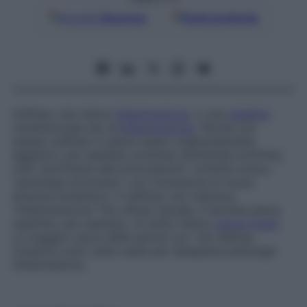
Google
Discover
Fonti preferite
Suffisso che indica
infiammazione
, o una
malattia
caratterizzata da un’
infiammazione
. Parole con
questo suffisso in greco erano originariamente
aggettivi, per esempio
arthrites
(femminile
arthritis)
,
cioè “pertinente alle articolazioni”:
arthritis nosos,
“patologia articolare”, con l’omissione di
nosos
divenne sostantivo. Il suffisso non indicava
“infiammazione” fino all’uso attuale. Il termine greco
nephritis
, per esempio, di solito indica
calcoli renali
.
La maggior parte delle parole con
-itis
nell’uso
moderno sono state usate per designare patologie
infiammatorie.