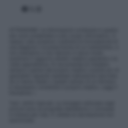
Facebook
X
Instagram
ATTENZIONE: Le informazioni contenute in questo
sito sono presentate a solo scopo informativo, in
nessun caso possono costituire la formulazione di
una diagnosi o la prescrizione di un trattamento, e
non intendono e non devono in alcun modo
sostituire il rapporto diretto medico-paziente o la
visita specialistica. Si raccomanda di chiedere
sempre il parere del proprio medico curante e/o di
specialisti riguardo qualsiasi indicazione riportata.
Se si hanno dubbi o quesiti sull’uso di un farmaco
è necessario contattare il proprio medico. Leggi il
Disclaimer »
Tutti i diritti riservati. Le immagini utilizzate negli
articoli sono di proprietà dell’editore o concesse
in licenza per l’uso. È vietata la riproduzione non
autorizzata.