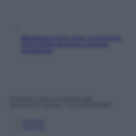
Mindfulness tra le vette: a Cortina due
giorni lontani da stress e ansia da
smartphone
© Belpietro Edizioni Periodiche SRL –
Riproduzione riservata – P.Iva 13673600964
Chi siamo
Pubblicità