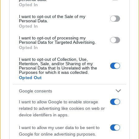
Opted In
Please note that this website/app uses one or more Google
services and may gather and store information including but
I want to opt-out of the Sale of my
Personal Data.
not limited to your visit or usage behaviour. You may click to
Opted In
grant or deny consent to Google and its third-party tags to
use your data for below specified purposes in below Google
I want to opt-out of processing my
consent section.
Personal Data for Targeted Advertising.
Opted In
I want to opt-out of Collection, Use,
Retention, Sale, and/or Sharing of my
Personal Data that Is Unrelated with the
Purposes for which it was collected.
Opted Out
Google consents
I want to allow Google to enable storage
related to advertising like cookies on web or
device identifiers in apps.
I want to allow my user data to be sent to
Google for online advertising purposes.