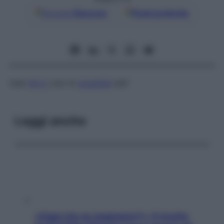
Google
Discover
Fonti preferite
Vedi
Hb S
, test di
solubilità
dell’
Leggi anche
«Oggi che se magnamo?»: 4 ricette