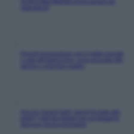
facili di Max Mariola senza pesare gli
ingredienti
Perché la pressione con il caldo scende
e sale all’improvviso: cosa succede alle
donne e cosa fare subito
Doccia, lavarsi tutti i giorni fa male alla
pelle? I miti da sfatare per proteggerla
davvero senza stressarla