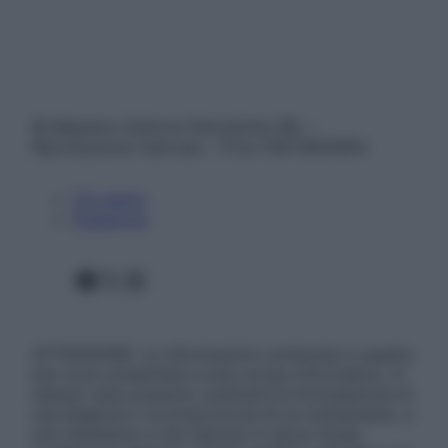
© Belpietro Edizioni Periodiche SRL –
Riproduzione riservata – P.Iva 13673600964
Chi siamo
Pubblicità
Facebook
X
Instagram
ATTENZIONE: Le informazioni contenute in questo
sito sono presentate a solo scopo informativo, in
nessun caso possono costituire la formulazione di
una diagnosi o la prescrizione di un trattamento, e
non intendono e non devono in alcun modo