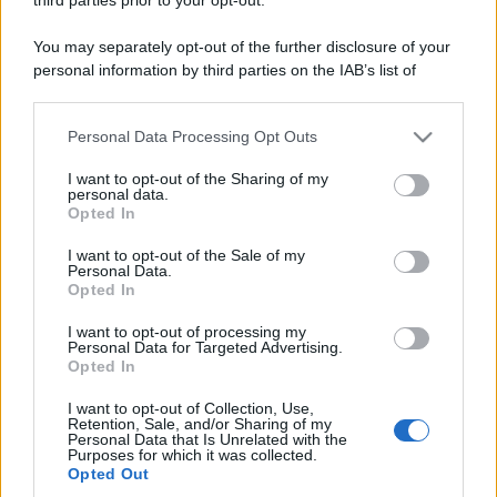
You may separately opt-out of the further disclosure of your
personal information by third parties on the IAB’s list of
downstream participants.
Personal Data Processing Opt Outs
This information may also be disclosed by us to third parties
on the IAB’s List of Downstream Participants that may further
I want to opt-out of the Sharing of my
disclose it to other third parties.
personal data.
Opted In
Please note that this website/app uses one or more Google
services and may gather and store information including but
I want to opt-out of the Sale of my
Personal Data.
not limited to your visit or usage behaviour. You may click to
Opted In
grant or deny consent to Google and its third-party tags to
use your data for below specified purposes in below Google
I want to opt-out of processing my
consent section.
Personal Data for Targeted Advertising.
Opted In
I want to opt-out of Collection, Use,
Retention, Sale, and/or Sharing of my
Personal Data that Is Unrelated with the
Purposes for which it was collected.
Opted Out