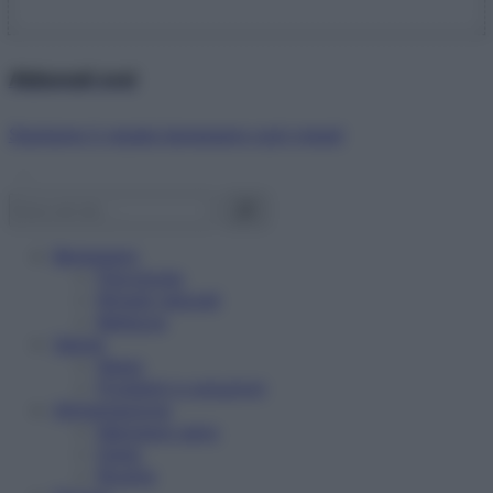
Abbonati ora!
Starbene ti regala benessere ogni mese!
Benessere
Psicologia
Rimedi naturali
Bellezza
Salute
News
Problemi e soluzioni
Alimentazione
Mangiare sano
Diete
Ricette