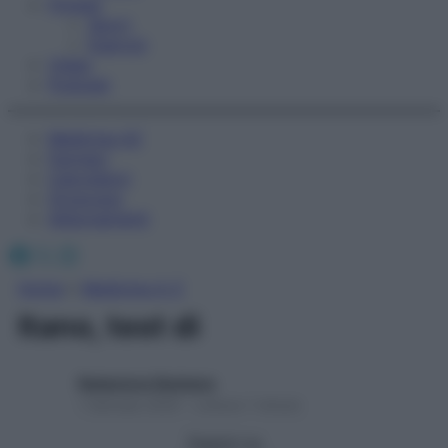
Fitness
Sport
Esercizi
Video
Podcast
Medicina AZ
Farmaci
Calcolatori
Oroscopo
Abbonamenti
Facebook
X
Instagram
Home
»
Medicina A-Z
Itano, test di
Redazione Starbene
1 Gennaio 2025 – Lettura 1 minuto
Seguici su