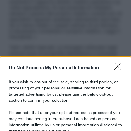
sostituire il rapporto diretto medico-paziente o la
visita specialistica. Si raccomanda di chiedere
sempre il parere del proprio medico curante e/o di
specialisti riguardo qualsiasi indicazione riportata.
Se si hanno dubbi o quesiti sull’uso di un farmaco
è necessario contattare il proprio medico. Leggi il
Disclaimer »
Tutti i diritti riservati. Le immagini utilizzate negli
articoli sono di proprietà dell’editore o concesse
in licenza per l’uso. È vietata la riproduzione non
autorizzata.
Do Not Process My Personal Information
If you wish to opt-out of the sale, sharing to third parties, or
processing of your personal or sensitive information for
Informativa
targeted advertising by us, please use the below opt-out
Privacy Policy
section to confirm your selection.
Cookie Policy
Note Legali
Please note that after your opt-out request is processed you
Preferenze Privacy
may continue seeing interest-based ads based on personal
information utilized by us or personal information disclosed to
third parties prior to your opt-out.