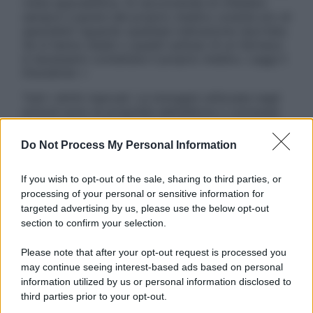
visita specialistica. Si raccomanda di chiedere
sempre il parere del proprio medico curante e/o di
specialisti riguardo qualsiasi indicazione riportata.
Se si hanno dubbi o quesiti sull’uso di un farmaco
è necessario contattare il proprio medico. Leggi il
Disclaimer »
Tutti i diritti riservati. Le immagini utilizzate negli
articoli sono di proprietà dell’editore o concesse
in licenza per l’uso. È vietata la riproduzione non
autorizzata.
Do Not Process My Personal Information
If you wish to opt-out of the sale, sharing to third parties, or
processing of your personal or sensitive information for
Informativa
targeted advertising by us, please use the below opt-out
Privacy Policy
section to confirm your selection.
Cookie Policy
Note Legali
Please note that after your opt-out request is processed you
Preferenze Privacy
may continue seeing interest-based ads based on personal
information utilized by us or personal information disclosed to
third parties prior to your opt-out.