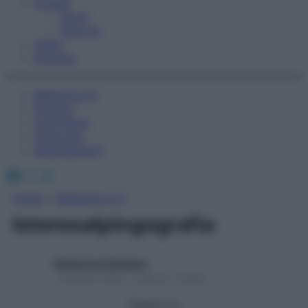
Fitness
Sport
Esercizi
Video
Podcast
Medicina AZ
Farmaci
Calcolatori
Oroscopo
Abbonamenti
Facebook
X
Instagram
Home
»
Medicina A-Z
Isterosalpingografia
Redazione Starbene
1 Gennaio 2025 – Lettura 1 minuto
Seguici su