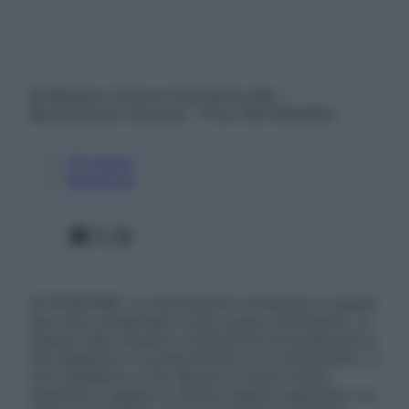
© Belpietro Edizioni Periodiche SRL –
Riproduzione riservata – P.Iva 13673600964
Chi siamo
Pubblicità
Facebook
X
Instagram
ATTENZIONE: Le informazioni contenute in questo
sito sono presentate a solo scopo informativo, in
nessun caso possono costituire la formulazione di
una diagnosi o la prescrizione di un trattamento, e
non intendono e non devono in alcun modo
sostituire il rapporto diretto medico-paziente o la