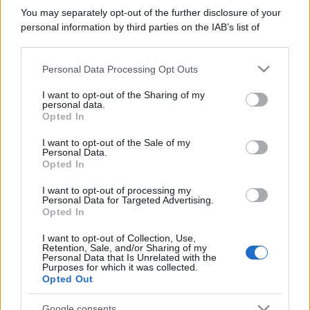
You may separately opt-out of the further disclosure of your
personal information by third parties on the IAB’s list of
downstream participants.
Personal Data Processing Opt Outs
This information may also be disclosed by us to third parties
on the IAB’s List of Downstream Participants that may further
I want to opt-out of the Sharing of my
disclose it to other third parties.
personal data.
Opted In
Please note that this website/app uses one or more Google
services and may gather and store information including but
I want to opt-out of the Sale of my
Personal Data.
not limited to your visit or usage behaviour. You may click to
Opted In
grant or deny consent to Google and its third-party tags to
use your data for below specified purposes in below Google
I want to opt-out of processing my
consent section.
Personal Data for Targeted Advertising.
Opted In
I want to opt-out of Collection, Use,
Retention, Sale, and/or Sharing of my
Personal Data that Is Unrelated with the
Purposes for which it was collected.
Opted Out
Google consents