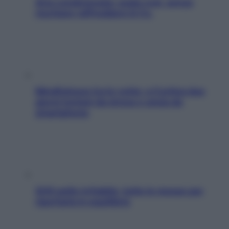
Aria condizionata: usala così, senza
rischiare raffreddore & Co.
Mindfulness tra le vette: a Cortina due
giorni lontani da stress e ansia da
smartphone
SOS pelle irritabile: tutte le mosse per
riportarla in equilibrio