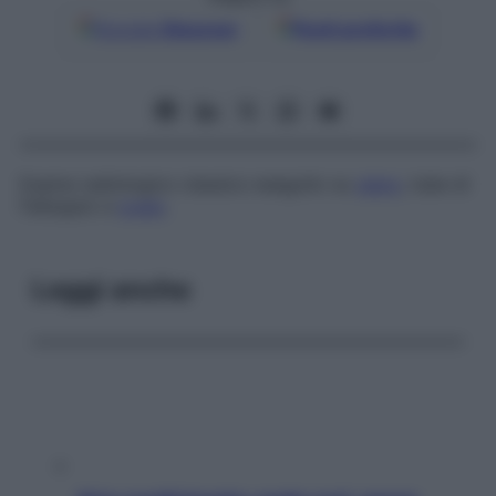
Google
Discover
Fonti preferite
Esame radiologico classico eseguito su
utero
, tube di
Falloppio e
ovaio
.
Leggi anche