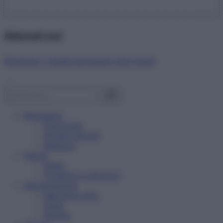
Abbonati ora!
Starbene ti regala benessere ogni mese!
Benessere
Psicologia
Rimedi naturali
Bellezza
Salute
News
Problemi e soluzioni
Alimentazione
Mangiare sano
Diete
Ricette