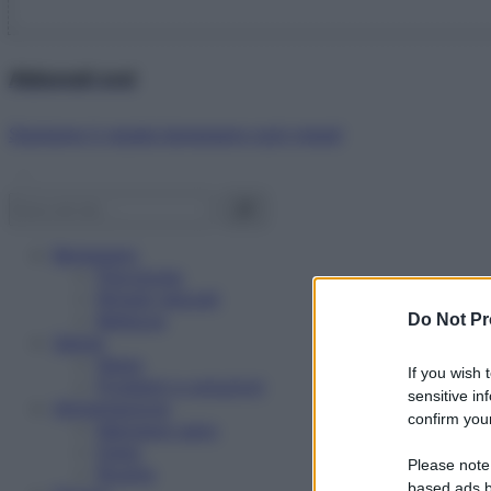
Abbonati ora!
Starbene ti regala benessere ogni mese!
Benessere
Psicologia
Rimedi naturali
Bellezza
Do Not Pr
Salute
News
If you wish 
Problemi e soluzioni
sensitive in
Alimentazione
confirm your
Mangiare sano
Diete
Please note
Ricette
based ads b