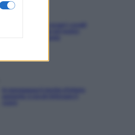
Non solo Maldive: scopri i coralli
che si nascondono nel nostro
Mediterraneo (e come
proteggerli)
In menopausa il rischio d’infarto
aumenta: è ora di rinforzare il
cuore