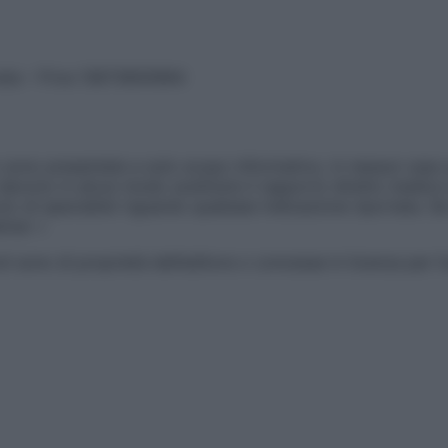
vata – P.Iva 13673600964
sono presentate a solo scopo informativo, in nessun caso p
devono in alcun modo sostituire il rapporto diretto medico-p
 di specialisti riguardo qualsiasi indicazione riportata. Se
aimer »
ticoli sono di proprietà dell’editore o concesse in licenza per 