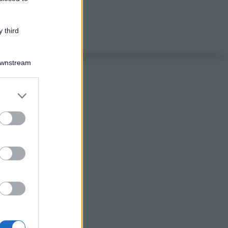
 third
Downstream
er and store
to grant or
ed purposes