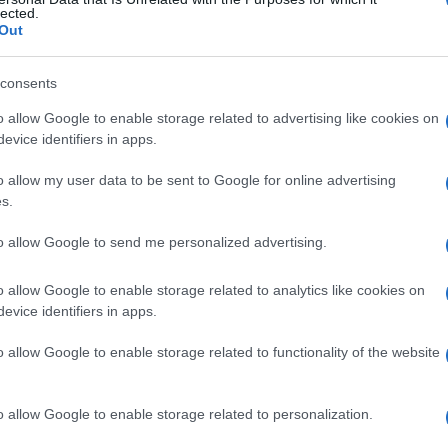
lected.
Out
consents
Le
o allow Google to enable storage related to advertising like cookies on
evice identifiers in apps.
ti preferite
o allow my user data to be sent to Google for online advertising
s.
to allow Google to send me personalized advertising.
o allow Google to enable storage related to analytics like cookies on
 altro individuo che è geneticamente identico, come in
evice identifiers in apps.
incroci di consanguinei che hanno una completa
ndicata anche con i nomi
omotrapianto
isogenico
o
o allow Google to enable storage related to functionality of the website
o allow Google to enable storage related to personalization.