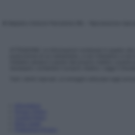
© Belpietro Edizioni Periodiche SRL – Riproduzione riser
ATTENZIONE: Le informazioni contenute in questo sito 
prescrizione di un trattamento, e non intendono e non 
chiedere sempre il parere del proprio medico curante e/o
necessario contattare il proprio medico. Leggi il Discl
Tutti i diritti riservati. Le immagini utilizzate negli ar
Informativa
Privacy Policy
Cookie Policy
Note Legali
Preferenze Privacy