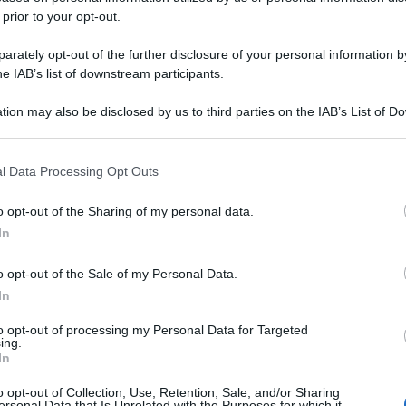
 prior to your opt-out.
rately opt-out of the further disclosure of your personal information by
he IAB’s list of downstream participants.
tion may also be disclosed by us to third parties on the IAB’s List of 
 that may further disclose it to other third parties.
 that this website/app uses one or more Google services and may gath
l Data Processing Opt Outs
including but not limited to your visit or usage behaviour. You may click 
 to Google and its third-party tags to use your data for below specifi
o opt-out of the Sharing of my personal data.
ogle consent section.
In
o opt-out of the Sale of my Personal Data.
In
to opt-out of processing my Personal Data for Targeted
ing.
In
o opt-out of Collection, Use, Retention, Sale, and/or Sharing
ersonal Data that Is Unrelated with the Purposes for which it