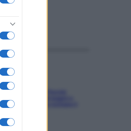
ggi anche
Fame dopo cena? Perché
succede e 6 snack leggeri e
appetitosi che non rovinano il
sonno