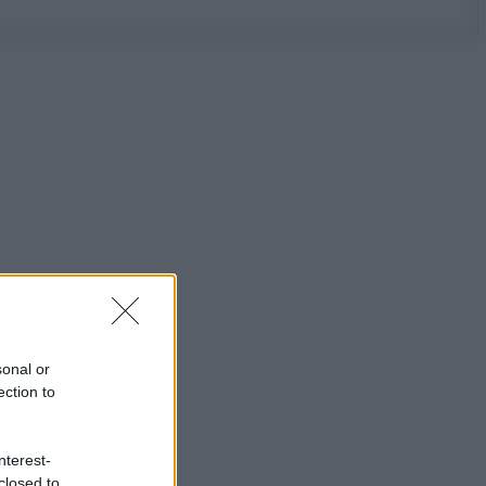
sonal or
ection to
nterest-
closed to