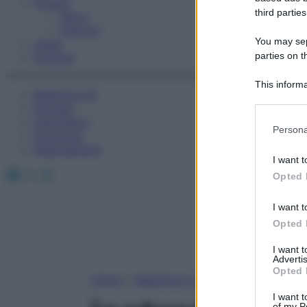
Fitness
third parties
Sport
Esercizi
You may sepa
Video
parties on t
Podcast
This informa
Medicina AZ
Participants
Farmaci
Calcolatori
Please note
Persona
Oroscopo
information 
Abbonamenti
deny consent
I want t
in below Go
Facebook
X
Instagram
Opted 
I want t
Opted 
I want 
Advertis
Opted 
Home
»
Medicina A-Z
I want t
of my P